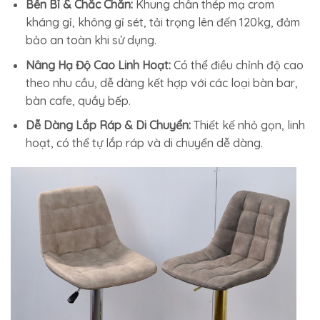
Bền Bỉ & Chắc Chắn:
Khung chân thép mạ crom
kháng gỉ, không gỉ sét, tải trọng lên đến 120kg, đảm
bảo an toàn khi sử dụng.
Nâng Hạ Độ Cao Linh Hoạt:
Có thể điều chỉnh độ cao
theo nhu cầu, dễ dàng kết hợp với các loại bàn bar,
bàn cafe, quầy bếp.
Dễ Dàng Lắp Ráp & Di Chuyển:
Thiết kế nhỏ gọn, linh
hoạt, có thể tự lắp ráp và di chuyển dễ dàng.