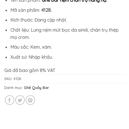
1.512.500₫.
là:
1.391.500₫.
Mã sản phẩm:
4128.
Kích thước: Đang cập nhật.
Chất liệu: Lưng nệm mút bọc da simili, chân trụ thép
mạ crom.
Màu sắc: Kem, xám.
Xuất sứ: Nhập khẩu.
Giá đã bao gồm 8% VAT
SKU:
4128
Danh mục:
Ghế Quầy Bar