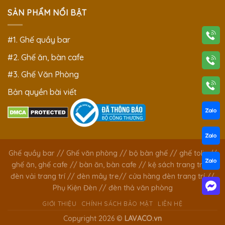
SẢN PHẨM NỔI BẬT
#1. Ghế quầy bar
#2. Ghế ăn, bàn cafe
#3. Ghế Văn Phòng
Bản quyền bài viết
Ghế quầy bar
//
Ghế văn phòng
//
bộ bàn ghế
//
ghế tolix
//
ghế ăn, ghế cafe
//
bàn ăn, bàn cafe
//
kệ sách trang trí
//
đèn vải trang trí
//
đèn mây tre
//
cửa hàng đèn trang trí
//
Phụ Kiện Đèn
//
đèn thả văn phòng
GIỚI THIỆU
CHÍNH SÁCH BẢO MẬT
LIÊN HỆ
Copyright 2026 ©
LAVACO.vn