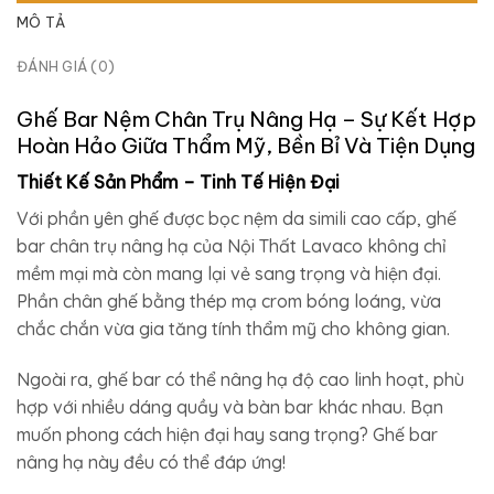
MÔ TẢ
ĐÁNH GIÁ (0)
Ghế Bar Nệm Chân Trụ Nâng Hạ – Sự Kết Hợp
Hoàn Hảo Giữa Thẩm Mỹ, Bền Bỉ Và Tiện Dụng
Thiết Kế Sản Phẩm – Tinh Tế Hiện Đại
Với phần yên ghế được bọc nệm da simili cao cấp, ghế
bar chân trụ nâng hạ của Nội Thất Lavaco không chỉ
mềm mại mà còn mang lại vẻ sang trọng và hiện đại.
Phần chân ghế bằng thép mạ crom bóng loáng, vừa
chắc chắn vừa gia tăng tính thẩm mỹ cho không gian.
Ngoài ra, ghế bar có thể nâng hạ độ cao linh hoạt, phù
hợp với nhiều dáng quầy và bàn bar khác nhau. Bạn
muốn phong cách hiện đại hay sang trọng? Ghế bar
nâng hạ này đều có thể đáp ứng!