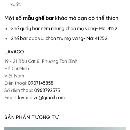
xuất.
Một số
mẫu ghế bar
khác mà bạn có thể thích:
Ghế quầy bar nệm nhung chân mạ vàng- Mã: 4122
Ghế bar bọc vải chân trụ mạ vàng- Mã: 4125G
LAVACO
19 - 21 Bàu Cát 8, Phường Tân Bình
Hồ Chí Minh
Việt Nam
Điện thoại:
0907145858
Số điện thoại:
0968792575
Email:
lavaco.vn@gmail.com
SẢN PHẨM TƯƠNG TỰ