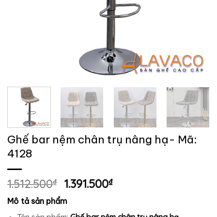
Ghế bar nệm chân trụ nâng hạ- Mã:
4128
Giá
Giá
1.512.500
₫
1.391.500
₫
gốc
hiện
Mô tả sản phẩm
là:
tại
Tên sản phẩm:
Ghế bar nệm chân trụ nâng hạ
.