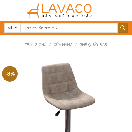
Skip
to
content
Tìm
kiếm:
TRANG CHỦ
/
CỬA HÀNG
/
GHẾ QUẦY BAR
-8%