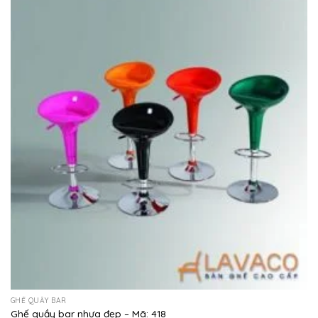
GHẾ QUẦY BAR
Ghế quầy bar nhựa đẹp – Mã: 418