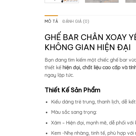
MÔ TẢ
ĐÁNH GIÁ (0)
GHẾ BAR CHÂN XOAY Y
KHÔNG GIAN HIỆN ĐẠI
Bạn đang tìm kiếm một chiếc ghế bar v
thiết kế
hiện đại, chất liệu cao cấp và tín
ngay lập tức.
Thiết Kế Sản Phẩm
Kiểu dáng trẻ trung, thanh lịch, dễ kế
Màu sắc sang trọng:
Xám – Hiện đại, mạnh mẽ, dễ phối với 
Kem -Nhẹ nhàng, tinh tế, phù hợp với 