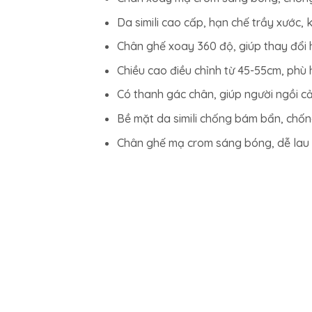
Da simili cao cấp, hạn chế trầy xước,
Chân ghế xoay 360 độ, giúp thay đổi h
Chiều cao điều chỉnh từ 45-55cm, phù h
Có thanh gác chân, giúp người ngồi c
Bề mặt da simili chống bám bẩn, chống
Chân ghế mạ crom sáng bóng, dễ lau c