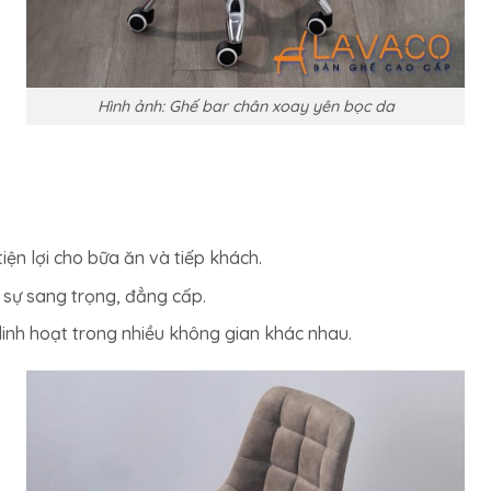
Hình ảnh: Ghế bar chân xoay yên bọc da
tiện lợi cho bữa ăn và tiếp khách.
 sự sang trọng, đẳng cấp.
linh hoạt trong nhiều không gian khác nhau.