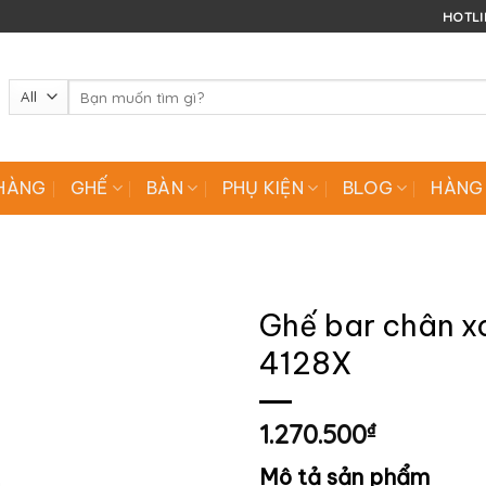
HOTLIN
Tìm
kiếm:
HÀNG
GHẾ
BÀN
PHỤ KIỆN
BLOG
HÀNG
Ghế bar chân x
4128X
1.270.500
₫
Mô tả sản phẩm