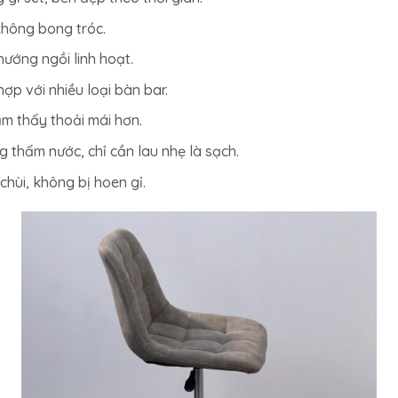
 không bong tróc.
ướng ngồi linh hoạt.
ợp với nhiều loại bàn bar.
ảm thấy thoải mái hơn.
 thấm nước, chỉ cần lau nhẹ là sạch.
hùi, không bị hoen gỉ.