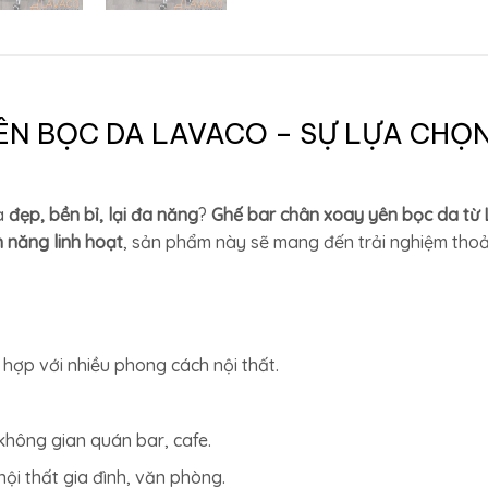
ÊN BỌC DA LAVACO – SỰ LỰA CHỌ
ừa
đẹp, bền bỉ, lại đa năng
?
Ghế bar chân xoay yên bọc da từ
h năng linh hoạt
, sản phẩm này sẽ mang đến trải nghiệm tho
t hợp với nhiều phong cách nội thất.
không gian quán bar, cafe.
nội thất gia đình, văn phòng.