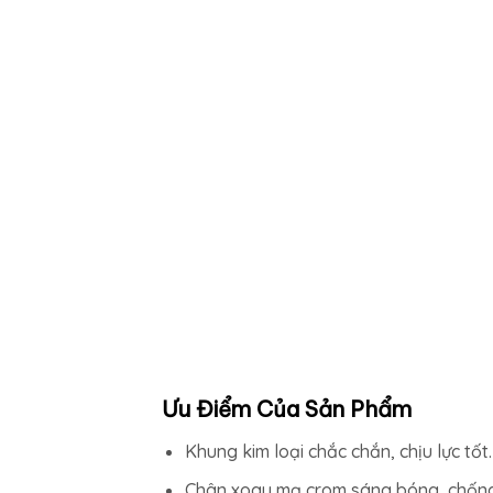
Ưu Điểm Của Sản Phẩm
Khung kim loại chắc chắn, chịu lực tốt.
Chân xoay mạ crom sáng bóng, chống g