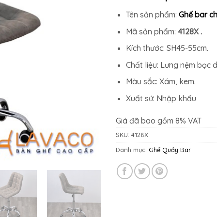
Tên sản phẩm:
Ghế bar ch
Mã sản phẩm:
4128X .
Kích thước: SH45-55cm.
Chất liệu: Lưng nệm bọc d
Màu sắc: Xám, kem.
Xuất sứ: Nhập khẩu
Giá đã bao gồm 8% VAT
SKU:
4128X
Danh mục:
Ghế Quầy Bar