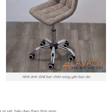
Hình ảnh: Ghế bar chân xoay yên bọc da
ỉ sét, bền đẹp theo thời gian.