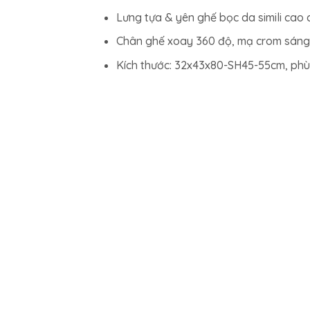
Lưng tựa & yên ghế bọc da simili cao c
Chân ghế xoay 360 độ, mạ crom sáng 
Kích thước: 32x43x80-SH45-55cm, phù 