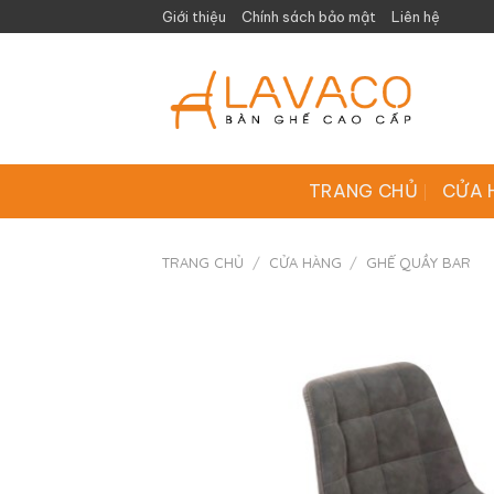
Skip
Giới thiệu
Chính sách bảo mật
Liên hệ
to
content
TRANG CHỦ
CỬA 
TRANG CHỦ
/
CỬA HÀNG
/
GHẾ QUẦY BAR