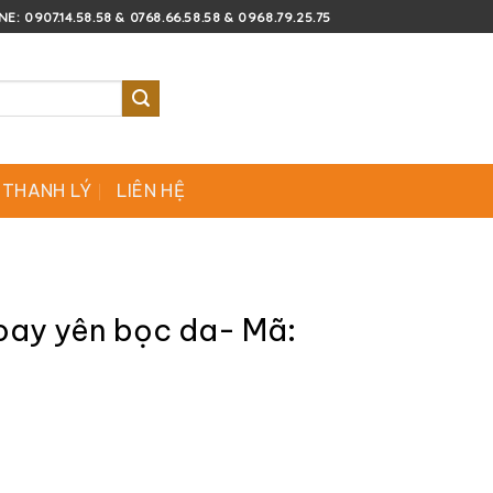
E: 0907.14.58.58 & 0768.66.58.58 & 0968.79.25.75
 THANH LÝ
LIÊN HỆ
oay yên bọc da- Mã: