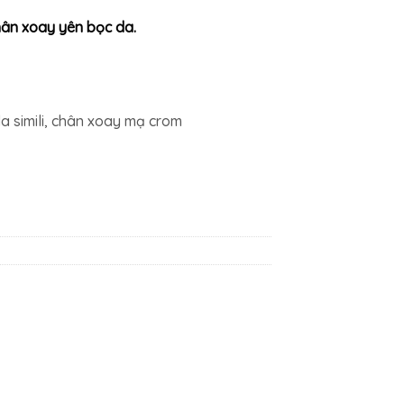
ân xoay yên bọc da.
a simili, chân xoay mạ crom