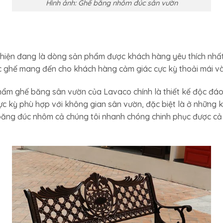
Hình ảnh: Ghế băng nhôm đúc sân vườn
ện đang là dòng sản phẩm được khách hàng yêu thích nhất hi
iếc ghế mang đến cho khách hàng cảm giác cực kỳ thoải mái và
hẩm ghế băng sân vườn của Lavaco chính là thiết kế độc đá
cực kỳ phù hợp với không gian sân vườn, đặc biệt là ở những 
 băng đúc nhôm cả chúng tôi nhanh chóng chinh phục được cả