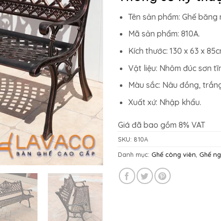
10.527.
Tên sản phẩm: Ghế băng 
Mã sản phẩm: 810A.
Kích thước: 130 x 63 x 85c
Vật liệu: Nhôm đúc sơn tĩ
Màu sắc: Nâu đồng, trắng
Xuất xứ: Nhập khẩu.
Giá đã bao gồm 8% VAT
SKU:
810A
Danh mục:
Ghế công viên
,
Ghế ng