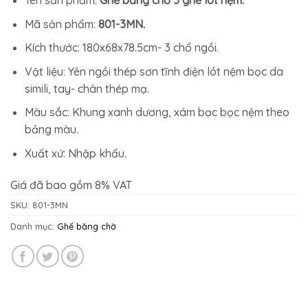
4.694.800₫.
là:
4.331.800₫.
Mã sản phẩm:
801-3MN.
Kích thước: 180x68x78.5cm- 3 chổ ngồi.
Vật liệu: Yên ngồi thép sơn tĩnh điện lót nệm bọc da
simili, tay- chân thép mạ.
Màu sắc: Khung xanh dương, xám bạc bọc nệm theo
bảng màu.
Xuất xứ: Nhập khẩu.
Giá đã bao gồm 8% VAT
SKU:
801-3MN
Danh mục:
Ghế băng chờ