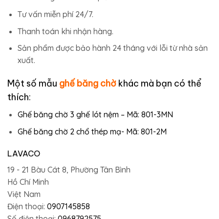
Tư vấn miễn phí 24/7.
Thanh toán khi nhận hàng.
Sản phẩm được bảo hành 24 tháng với lỗi từ nhà sản
xuất.
Một số mẫu
ghế băng chờ
khác mà bạn có thể
thích:
Ghế băng chờ 3 ghế lót nệm – Mã: 801-3MN
Ghế băng chờ 2 chổ thép mạ- Mã: 801-2M
LAVACO
19 - 21 Bàu Cát 8, Phường Tân Bình
Hồ Chí Minh
Việt Nam
Điện thoại:
0907145858
Số điện thoại:
0968792575