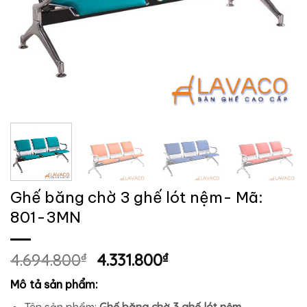
Ghế băng chờ 3 ghế lót nệm- Mã:
801-3MN
Giá
Giá
4.694.800
₫
4.331.800
₫
gốc
hiện
Mô tả sản phẩm:
là:
tại
Tên sản phẩm:
Ghế băng chờ 3 ghế lót nệm.