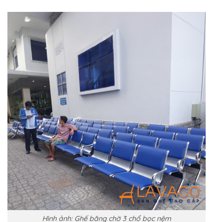
Hình ảnh: Ghế băng chờ 3 chổ bọc nệm