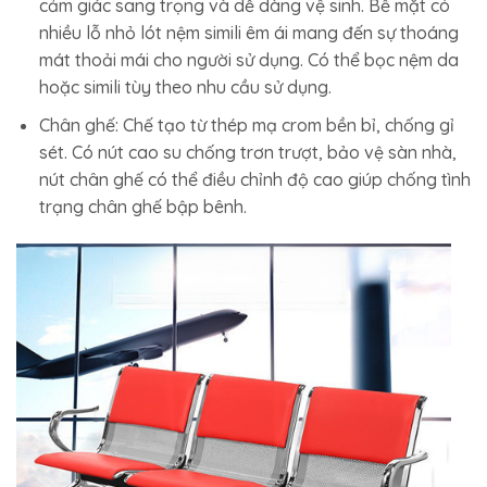
cảm giác sang trọng và dễ dàng vệ sinh. Bề mặt có
nhiều lỗ nhỏ lót nệm simili êm ái mang đến sự thoáng
mát thoải mái cho người sử dụng. Có thể bọc nệm da
hoặc simili tùy theo nhu cầu sử dụng.
Chân ghế: Chế tạo từ thép mạ crom bền bỉ, chống gỉ
sét. Có nút cao su chống trơn trượt, bảo vệ sàn nhà,
nút chân ghế có thể điều chỉnh độ cao giúp chống tình
trạng chân ghế bập bênh.