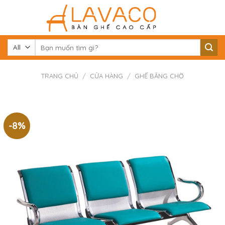
Skip
to
content
Tìm
kiếm:
TRANG CHỦ
/
CỬA HÀNG
/
GHẾ BĂNG CHỜ
-8%