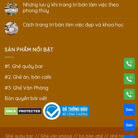
Những lưu ý khi trang trí bàn làm việc theo
phong thủy
Cách trang trí bàn làm việc đẹp và khoa học
SẢN PHẨM NỔI BẬT
#1. Ghế quầy bar
#2. Ghế ăn, bàn cafe
#3. Ghế Văn Phòng
Bản quyền bài viết
Ghế quầy bar
//
Ghế văn phòng
//
bộ bàn ghế
//
ghế tolix
//