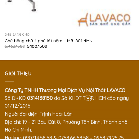
GHẾ BĂNG CHỜ
Ghế băng chờ 4 ghế lót nệm – Mã: 801-4MN
Giá
Giá
5.463.150
₫
5.100.150
₫
gốc
hiện
là:
tại
5.463.150₫.
là:
5.100.150₫.
GIỚI THIỆU
Công Ty TNHH Thương Mại Dịch Vụ Nội Thất LAVACO
Số ĐKKD
0314138150
do Sở KHĐT TP. HCM cấp ngày
01/12/2016
Người đại diện: Trịnh Hoài Lân
Địa chỉ: 19 - 21 Bàu Cát 8, Phường Tân Bình, Thành phố
Hồ Chí Minh.
Hotline: 0907.14.58.58 & 0768.66.58.58 – 0968.79.25.75