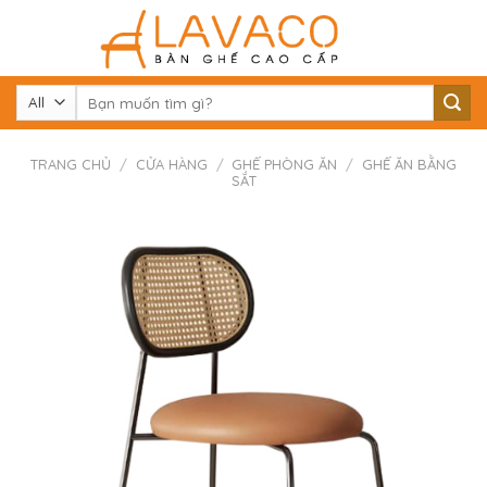
Skip
to
content
Tìm
kiếm:
TRANG CHỦ
/
CỬA HÀNG
/
GHẾ PHÒNG ĂN
/
GHẾ ĂN BẰNG
SẮT