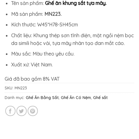
Tên sản phẩm:
Ghế ăn khung sắt tựa mây.
Mã sản phẩm:
MN223.
Kích thước: W45*H78-SH45cm
Chất liệu: Khung thép sơn tĩnh điện, mặt ngồi nệm bọc
da simili hoặc vải, tựa mây nhân tạo đan mắt cáo.
Màu sắc: Màu theo yêu cầu.
Xuất xứ: Việt Nam.
Giá đã bao gồm 8% VAT
SKU:
MN223
Danh mục:
Ghế Ăn Bằng Sắt
,
Ghế Ăn Có Nệm
,
Ghế sắt