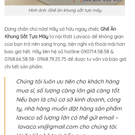
Hình ảnh: Ghế ăn khung sắt tựa mây
Đừng chần chừ nữa! Hãy sở hữu ngay chiếc
Ghế Ăn
Khung Sắt Tựa Mây
từ nội thất Lavaco để không gian
của bạn trở nên sang trọng, tiện nghi và thoải mái hơn
bao giờ hết. Hãy liên hệ số hotline 0907.14.58.58 &
0768.66.58.58- 0968.79.25.75 để được tư vấn và báo giá
chi tiết sản phẩm.
Chúng tôi luôn ưu tiên cho khách hàng
mua sỉ, số lượng càng lớn giá càng tốt.
Nếu bạn là chủ cơ sở kinh doanh, công
ty, nhà hàng muốn đặt hàng sản phẩm
lavaco số lượng lớn có thể gửi email –
lavaco.vn@gmail.com cho chúng tôi.