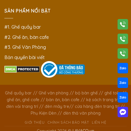
SẢN PHẨM NỔI BẬT
#1. Ghế quầy bar
#2. Ghế ăn, bàn cafe
#3. Ghế Văn Phòng
Bản quyền bài viết
Ghế quầy bar
//
Ghế văn phòng
//
bộ bàn ghế
//
ghế tolix
//
ghế ăn, ghế cafe
//
bàn ăn, bàn cafe
//
kệ sách trang trí
//
đèn vải trang trí
//
đèn mây tre
//
cửa hàng đèn trang trí
//
Phụ Kiện Đèn
//
đèn thả văn phòng
GIỚI THIỆU
CHÍNH SÁCH BẢO MẬT
LIÊN HỆ
Copyright 2026 ©
LAVACO.vn