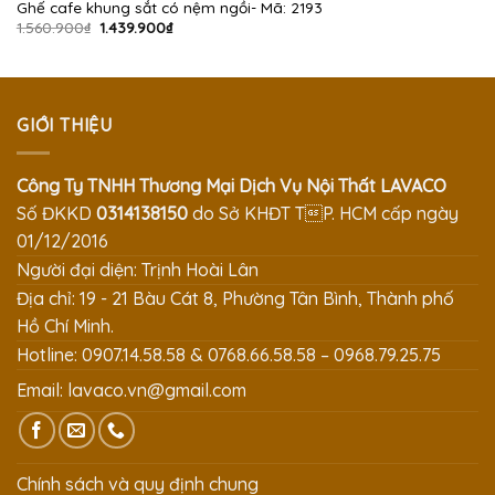
Ghế cafe khung sắt có nệm ngồi- Mã: 2193
Giá
Giá
1.560.900
₫
1.439.900
₫
gốc
hiện
là:
tại
1.560.900₫.
là:
1.439.900₫.
GIỚI THIỆU
Công Ty TNHH Thương Mại Dịch Vụ Nội Thất LAVACO
Số ĐKKD
0314138150
do Sở KHĐT TP. HCM cấp ngày
01/12/2016
Người đại diện: Trịnh Hoài Lân
Địa chỉ: 19 - 21 Bàu Cát 8, Phường Tân Bình, Thành phố
Hồ Chí Minh.
Hotline: 0907.14.58.58 & 0768.66.58.58 – 0968.79.25.75
Email:
lavaco.vn@gmail.com
Chính sách và quy định chung