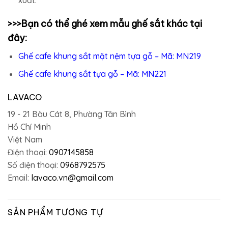
>>>Bạn có thể ghé xem mẫu
ghế sắt
khác tại
đây:
Ghế cafe khung sắt mặt nệm tựa gỗ – Mã: MN219
Ghế cafe khung sắt tựa gỗ – Mã: MN221
LAVACO
19 - 21 Bàu Cát 8, Phường Tân Bình
Hồ Chí Minh
Việt Nam
Điện thoại:
0907145858
Số điện thoại:
0968792575
Email:
lavaco.vn@gmail.com
SẢN PHẨM TƯƠNG TỰ