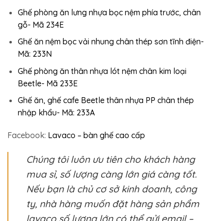
Ghế phòng ăn lưng nhựa bọc nệm phía trước, chân
gỗ- Mã 234E
Ghế ăn nệm bọc vải nhung chân thép sơn tĩnh điện-
Mã: 233N
Ghế phòng ăn thân nhựa lót nệm chân kim loại
Beetle- Mã 233E
Ghế ăn, ghế cafe Beetle thân nhựa PP chân thép
nhập khẩu- Mã: 233A
Facebook:
Lavaco – bàn ghế cao cấp
Chúng tôi luôn ưu tiên cho khách hàng
mua sỉ, số lượng càng lớn giá càng tốt.
Nếu bạn là chủ cơ sở kinh doanh, công
ty, nhà hàng muốn đặt hàng sản phẩm
lavaco số lượng lớn có thể gửi email –