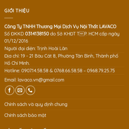
GIỚI THIỆU
Công Ty TNHH Thương Mại Dịch Vụ Nội Thất LAVACO
Số ĐKKD
0314138150
do Sở KHĐT TP. HCM cấp ngày
01/12/2016
Người đại diện: Trịnh Hoài Lân
Địa chỉ: 19 - 21 Bàu Cát 8, Phường Tân Bình, Thành phố
Hồ Chí Minh.
Hotline: 0907.14.58.58 & 0768.66.58.58 – 0968.79.25.75
Email:
lavaco.vn@gmail.com
Chính sách và quy định chung
Chính sách bảo mật