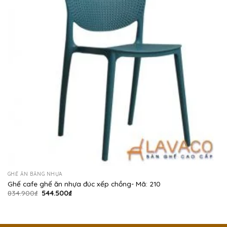
GHẾ ĂN BẰNG NHỰA
Ghế cafe ghế ăn nhựa đúc xếp chồng- Mã: 210
Giá
Giá
834.900
₫
544.500
₫
gốc
hiện
là:
tại
834.900₫.
là:
544.500₫.