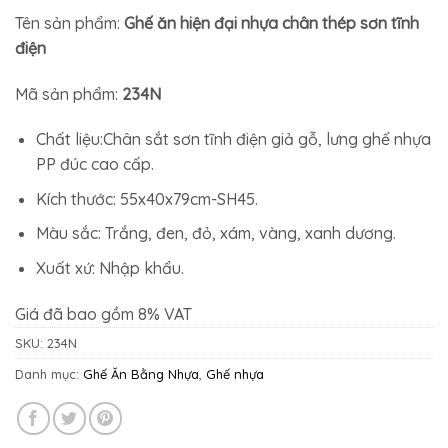
1.633.500₫.
là:
Tên sản phẩm:
Ghế ăn hiện đại nhựa chân thép sơn tĩnh
1.149.500₫.
điện
Mã sản phẩm:
234N
Chất liệu:Chân sắt sơn tĩnh điện giả gỗ, lưng ghế nhựa
PP đúc cao cấp.
Kích thước: 55x40x79cm-SH45.
Màu sắc: Trắng, đen, đỏ, xám, vàng, xanh dương.
Xuất xứ: Nhập khẩu.
Giá đã bao gồm 8% VAT
SKU:
234N
Danh mục:
Ghế Ăn Bằng Nhựa
,
Ghế nhựa