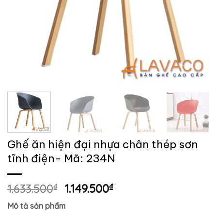
Ghế ăn hiện đại nhựa chân thép sơn
tĩnh điện- Mã: 234N
Giá
Giá
1.633.500
₫
1.149.500
₫
gốc
hiện
Mô tả sản phẩm
là:
tại