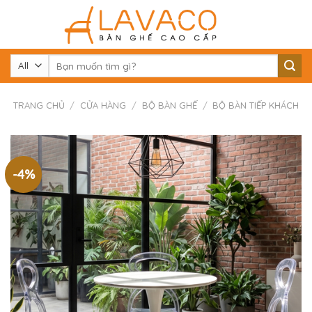
Skip
to
content
Tìm
kiếm:
TRANG CHỦ
/
CỬA HÀNG
/
BỘ BÀN GHẾ
/
BỘ BÀN TIẾP KHÁCH
-4%