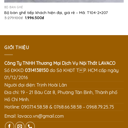
BỘ BÀN GHẾ
Bộ bàn ghế tiếp khách hiện đại, giá rẻ – Mã: T104-2×207
Giá
Giá
3.279.100
₫
1.996.500
₫
gốc
hiện
là:
tại
3.279.100₫.
là:
1.996.500₫.
GIỚI THIỆU
Công Ty TNHH Thương Mại Dịch Vụ Nội Thất LAVACO
Số ĐKKD
0314138150
do Sở KHĐT TP. HCM cấp ngày
01/12/2016
Người đại diện: Trịnh Hoài Lân
Địa chỉ: 19 - 21 Bàu Cát 8, Phường Tân Bình, Thành phố
Hồ Chí Minh.
Hotline: 0907.14.58.58 & 0768.66.58.58 – 0968.79.25.75
Email:
lavaco.vn@gmail.com