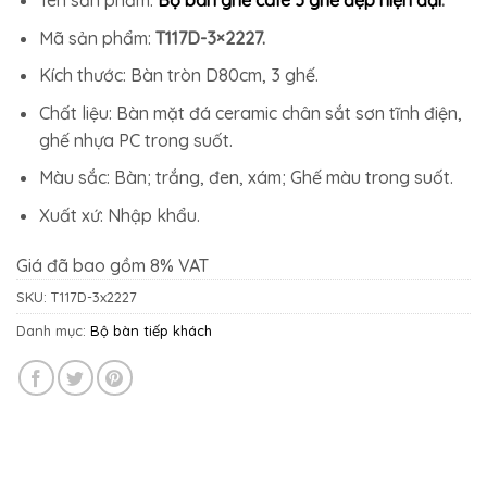
6.000.000₫.
là:
5.740.000₫.
Mã sản phẩm:
T117D-3×2227.
Kích thước: Bàn tròn D80cm, 3 ghế.
Chất liệu: Bàn mặt đá ceramic chân sắt sơn tĩnh điện,
ghế nhựa PC trong suốt.
Màu sắc: Bàn; trắng, đen, xám; Ghế màu trong suốt.
Xuất xứ: Nhập khẩu.
Giá đã bao gồm 8% VAT
SKU:
T117D-3x2227
Danh mục:
Bộ bàn tiếp khách