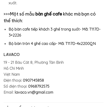
xuất.
>>>Một số mẫu
bàn ghế cafe
khác mà bạn có
thể thích:
Bộ bàn cafe tiếp khách 3 ghế trong suốt- Mã: T117D-
3×2226
Bộ bàn tròn 4 ghế cao cấp- Mã: T117D-4x2200QN
LAVACO
19 - 21 Bàu Cát 8, Phường Tân Bình
Hồ Chí Minh
Việt Nam
Điện thoại:
0907145858
Số điện thoại:
0968792575
Email:
lavaco.vn@gmail.com