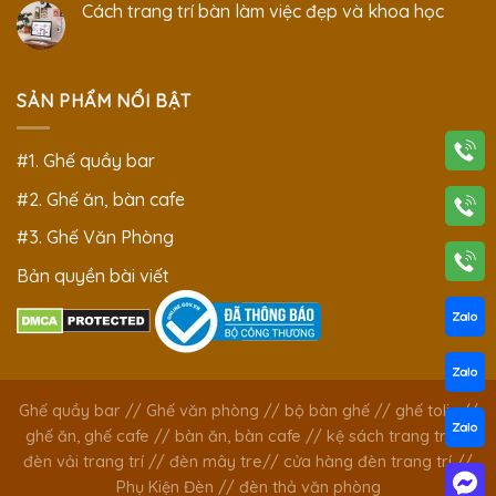
Cách trang trí bàn làm việc đẹp và khoa học
SẢN PHẨM NỔI BẬT
#1. Ghế quầy bar
#2. Ghế ăn, bàn cafe
#3. Ghế Văn Phòng
Bản quyền bài viết
Ghế quầy bar
//
Ghế văn phòng
//
bộ bàn ghế
//
ghế tolix
//
ghế ăn, ghế cafe
//
bàn ăn, bàn cafe
//
kệ sách trang trí
//
đèn vải trang trí
//
đèn mây tre
//
cửa hàng đèn trang trí
//
Phụ Kiện Đèn
//
đèn thả văn phòng