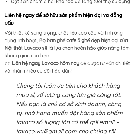
Đặt sản phẩm ở nơi khô ráo để tăng tuổi thọ sử dụng
Liên hệ ngay để sở hữu sản phẩm hiện đại và đẳng
cấp
Với thiết kế sang trọng, chất liệu cao cấp và tính ứng
dụng linh hoạt,
Bộ bàn ghế cafe 3 ghế đẹp hiện đại của
Nội thất Lavaco
sẽ là lựa chọn hoàn hảo giúp nâng tầm
không gian của bạn.
👉
Liên hệ ngay Lavaco hôm nay
để được tư vấn chi tiết
và nhận nhiều ưu đãi hấp dẫn!
Chúng tôi luôn ưu tiên cho khách hàng
mua sỉ, số lượng càng lớn giá càng tốt.
Nếu bạn là chủ cơ sở kinh doanh, công
ty, nhà hàng muốn đặt hàng sản phẩm
lavaco số lượng lớn có thể gửi email –
lavaco.vn@gmail.com cho chúng tôi.