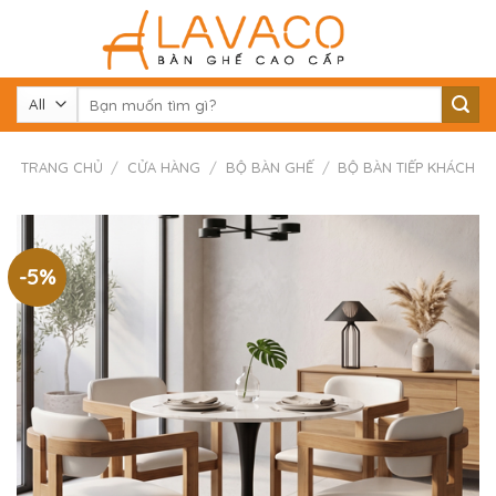
Skip
to
content
Tìm
kiếm:
TRANG CHỦ
/
CỬA HÀNG
/
BỘ BÀN GHẾ
/
BỘ BÀN TIẾP KHÁCH
-5%