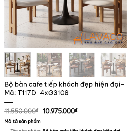
Bộ bàn cafe tiếp khách đẹp hiện đại-
Mã: T117D-4xG3108
Giá
Giá
11.550.000
₫
10.975.000
₫
gốc
hiện
Mô tả sản phẩm
là:
tại
Tên sản phẩm:
Bộ bàn cafe tiếp khách đẹp hiện đại
.