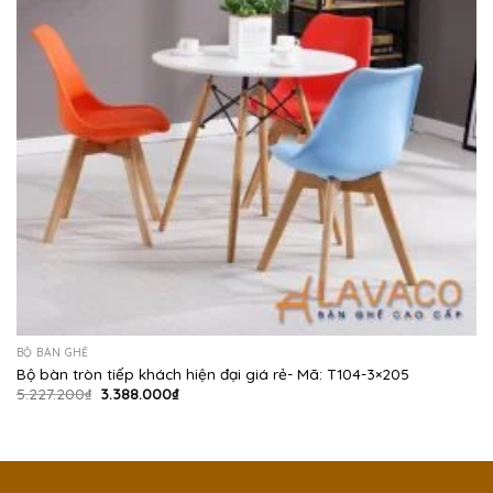
BỘ BÀN GHẾ
Bộ bàn tròn tiếp khách hiện đại giá rẻ- Mã: T104-3×205
Giá
Giá
5.227.200
₫
3.388.000
₫
gốc
hiện
là:
tại
5.227.200₫.
là:
3.388.000₫.