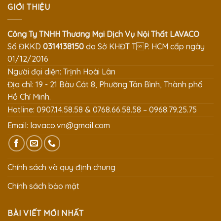
GIỚI THIỆU
Công Ty TNHH Thương Mại Dịch Vụ Nội Thất LAVACO
Số ĐKKD
0314138150
do Sở KHĐT TP. HCM cấp ngày
01/12/2016
Người đại diện: Trịnh Hoài Lân
Địa chỉ: 19 - 21 Bàu Cát 8, Phường Tân Bình, Thành phố
Hồ Chí Minh.
Hotline: 0907.14.58.58 & 0768.66.58.58 – 0968.79.25.75
Email:
lavaco.vn@gmail.com
Chính sách và quy định chung
Chính sách bảo mật
BÀI VIẾT MỚI NHẤT