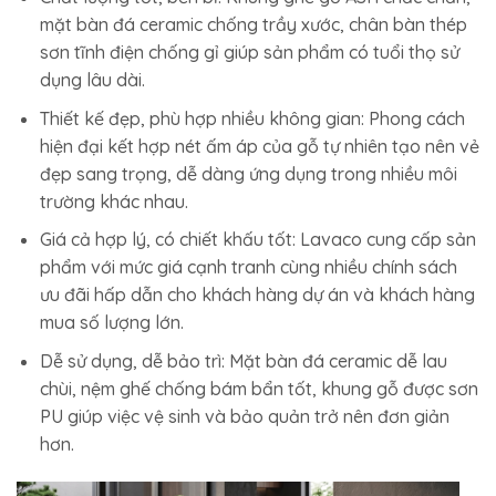
mặt bàn đá ceramic chống trầy xước, chân bàn thép
sơn tĩnh điện chống gỉ giúp sản phẩm có tuổi thọ sử
dụng lâu dài.
Thiết kế đẹp, phù hợp nhiều không gian:
Phong cách
hiện đại kết hợp nét ấm áp của gỗ tự nhiên tạo nên vẻ
đẹp sang trọng, dễ dàng ứng dụng trong nhiều môi
trường khác nhau.
Giá cả hợp lý, có chiết khấu tốt:
Lavaco cung cấp sản
phẩm với mức giá cạnh tranh cùng nhiều chính sách
ưu đãi hấp dẫn cho khách hàng dự án và khách hàng
mua số lượng lớn.
Dễ sử dụng, dễ bảo trì:
Mặt bàn đá ceramic dễ lau
chùi, nệm ghế chống bám bẩn tốt, khung gỗ được sơn
PU giúp việc vệ sinh và bảo quản trở nên đơn giản
hơn.