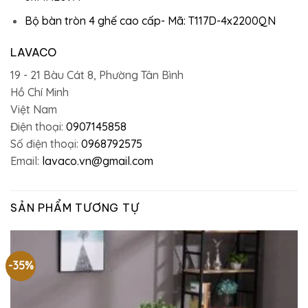
Bộ bàn tròn 4 ghế cao cấp- Mã: T117D-4x2200QN
LAVACO
19 - 21 Bàu Cát 8, Phường Tân Bình
Hồ Chí Minh
Việt Nam
Điện thoại:
0907145858
Số điện thoại:
0968792575
Email:
lavaco.vn@gmail.com
SẢN PHẨM TƯƠNG TỰ
-35%