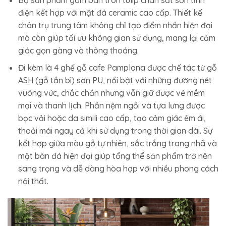
điện kết hợp với mặt đá ceramic cao cấp. Thiết kế
chân trụ trung tâm không chỉ tạo điểm nhấn hiện đại
mà còn giúp tối ưu không gian sử dụng, mang lại cảm
giác gọn gàng và thông thoáng.
Đi kèm là 4 ghế gỗ cafe Pamplona được chế tác từ gỗ
ASH (gỗ tần bì) sơn PU, nổi bật với những đường nét
vuông vức, chắc chắn nhưng vẫn giữ được vẻ mềm
mại và thanh lịch. Phần nệm ngồi và tựa lưng được
bọc vải hoặc da simili cao cấp, tạo cảm giác êm ái,
thoải mái ngay cả khi sử dụng trong thời gian dài. Sự
kết hợp giữa màu gỗ tự nhiên, sắc trắng trang nhã và
mặt bàn đá hiện đại giúp tổng thể sản phẩm trở nên
sang trọng và dễ dàng hòa hợp với nhiều phong cách
nội thất.