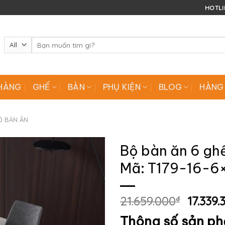
HOTLIN
Tìm
kiếm:
HÀNG
GHẾ
BÀN
PHỤ KIỆN
BLOG
HÀNG
Ộ BÀN ĂN
Bộ bàn ăn 6 gh
Mã: T179-16-6
Giá
21.659.000
₫
17.339.
gốc
Thông số sản p
là: