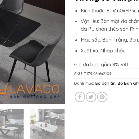
21.659.
Kích thước: 80x160xH75cm
Vật liệu: Bàn mặt đá chân
da PU chân thép sơn tĩnh 
Màu sắc: Bàn: Trắng, đen
Xuất xứ: Nhập khẩu.
Giá đã bao gồm 8% VAT
SKU:
T179-16-6x2109
Danh mục:
Bộ bàn ăn
,
Bộ Bàn Gh