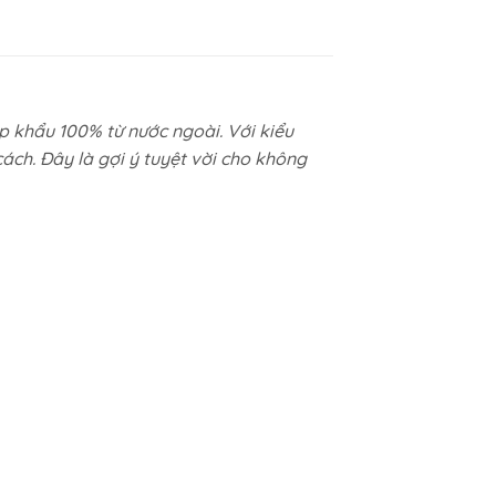
p khẩu 100% từ nước ngoài. Với kiểu
ách. Đây là gợi ý tuyệt vời cho không