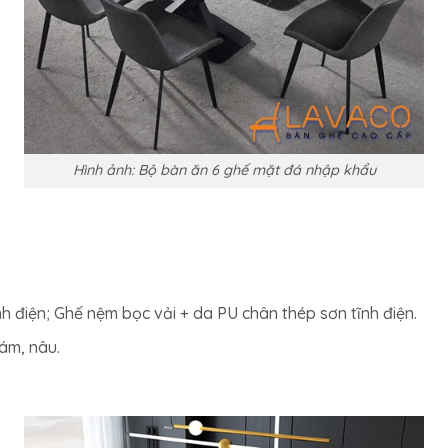
Hình ảnh: Bộ bàn ăn 6 ghế mặt đá nhập khẩu
nh điện; Ghế nệm bọc vải + da PU chân thép sơn tĩnh điện.
ám, nâu.