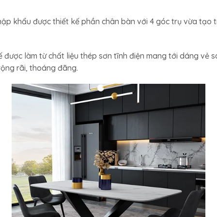
p khẩu được thiết kế phần chân bàn với 4 góc trụ vừa tạo 
được làm từ chất liệu thép sơn tĩnh điện mang tới dáng vẻ s
ộng rãi, thoáng đãng.