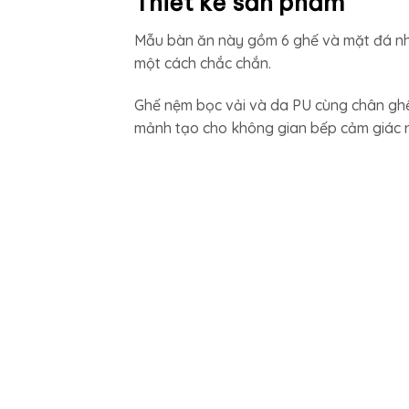
Thiết kế sản phẩm
Mẫu bàn ăn này gồm 6 ghế và mặt đá nhậ
một cách chắc chắn.
Ghế nệm bọc vải và da PU cùng chân ghế 
mảnh tạo cho không gian bếp cảm giác r