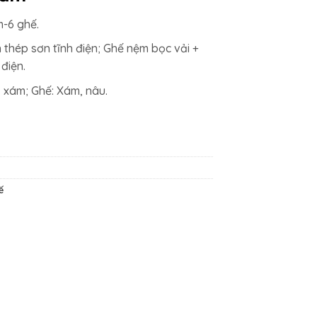
000₫.
là:
-6 ghế.
17.339.300₫.
 thép sơn tĩnh điện; Ghế nệm bọc vải +
điện.
, xám; Ghế: Xám, nâu.
ế