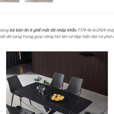
 hàng
bộ bàn ăn 6 ghế mặt đá nhập khẩu
T179-16-6×2109 nhậ
mặt đá sang trọng giúp nâng tôn lên vẻ đẹp hiện đại và phá c