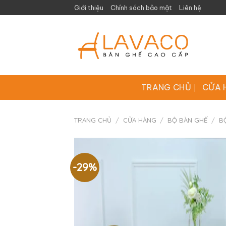
Skip
Giới thiệu
Chính sách bảo mật
Liên hệ
to
content
TRANG CHỦ
CỬA 
TRANG CHỦ
/
CỬA HÀNG
/
BỘ BÀN GHẾ
/
B
-29%