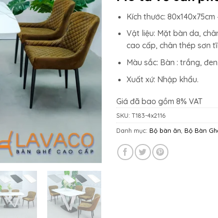
22.990
Kích thước: 80x140x75cm 
Vật liệu: Mặt bàn da, châ
cao cấp, chân thép sơn tĩ
Màu sắc: Bàn : trắng, đen
Xuất xứ: Nhập khẩu.
Giá đã bao gồm 8% VAT
SKU:
T183-4x2116
Danh mục:
Bộ bàn ăn
,
Bộ Bàn Gh