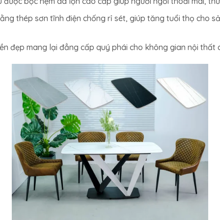
u được bọc nệm da lộn cao cấp giúp người ngồi thoải mái, thư 
ng thép sơn tĩnh điện chống rỉ sét, giúp tăng tuổi thọ cho 
n đẹp mang lại đẳng cấp quý phái cho không gian nội thất 