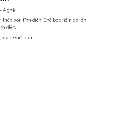
.000₫.
là:
– 4 ghế
16.214.000₫.
n thép sơn tĩnh điện. Ghế bọc nệm da lộn
nh điện.
, xám. Ghế: nâu.
ế