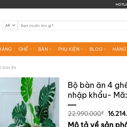
HOTLIN
Tìm
kiếm:
HÀNG
GHẾ
BÀN
PHỤ KIỆN
BLOG
HÀNG
Ộ BÀN ĂN
Bộ bàn ăn 4 gh
nhập khẩu- Mã
Giá
22.990.000
₫
16.214
gốc
Mô tả về sản p
là: