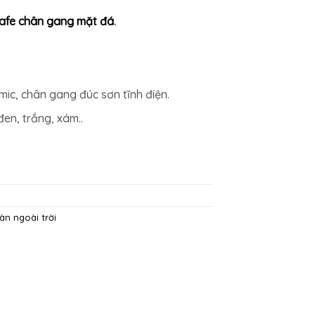
cafe chân gang mặt đá
.
mic, chân gang đúc sơn tĩnh điện.
en, trắng, xám..
àn ngoài trời