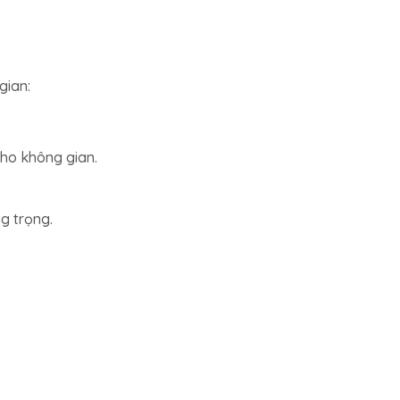
gian:
cho không gian.
g trọng.