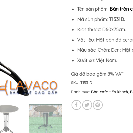
Tên sản phẩm:
Bàn tròn 
Mã sản phẩm:
T1531D.
Kích thước: D60x75cm.
Vật liệu: Mặt bàn đá cera
Màu sắc: Chân: Đen; Mặt đ
Xuất xứ: Việt Nam.
Giá đã bao gồm 8% VAT
SKU:
T1531D
Danh mục:
Bàn cafe tiếp khách
,
B