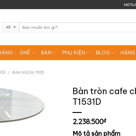
HOTLIN
Tìm
kiếm:
HÀNG
GHẾ
BÀN
PHỤ KIỆN
BLOG
HÀNG
RỜI
/
BÀN NGOÀI TRỜI
Bàn tròn cafe 
T1531D
2.238.500
₫
Mô tả sản phẩm