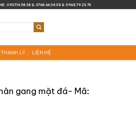
E: 0907.14.58.58 & 0768.66.58.58 & 0968.79.25.75
 THANH LÝ
LIÊN HỆ
chân gang mặt đá- Mã: