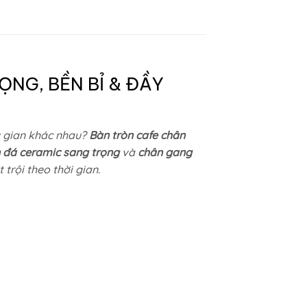
NG, BỀN BỈ & ĐẦY
g gian khác nhau?
Bàn tròn cafe chân
 đá ceramic sang trọng
và
chân gang
trội theo thời gian.