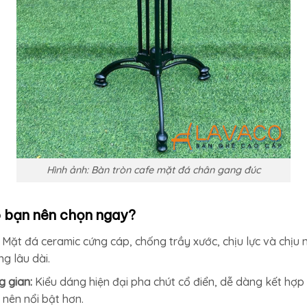
Hình ảnh: Bàn tròn cafe mặt đá chân gang đúc
o bạn nên chọn ngay?
:
Mặt đá ceramic cứng cáp, chống trầy xước, chịu lực và chịu 
g lâu dài.
g gian:
Kiểu dáng hiện đại pha chút cổ điển, dễ dàng kết hợp
 nên nổi bật hơn.