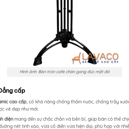
Hình ảnh: Bàn tròn cafe chân gang đúc mặt đá
 Đẳng cấp
amic cao cấp
, có khả năng chống thấm nước, chống trầy xước 
ược vẻ đẹp như mới.
h điện
mang đến sự chắc chắn và bền bỉ, giúp bàn có thể chịu
i đường nét tinh xảo, vừa cổ điển vừa hiện đại, phù hợp với n