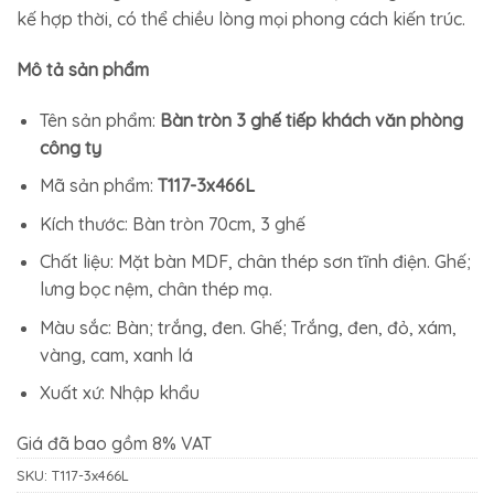
6.171.000₫.
là:
kế hợp thời, có thể chiều lòng mọi phong cách kiến trúc.
4.815.800₫.
Mô tả sản phẩm
Tên sản phẩm:
Bàn tròn 3 ghế tiếp khách văn phòng
công ty
Mã sản phẩm:
T117-3x466L
Kích thước: Bàn tròn 70cm, 3 ghế
Chất liệu: Mặt bàn MDF, chân thép sơn tĩnh điện. Ghế;
lưng bọc nệm, chân thép mạ.
Màu sắc: Bàn; trắng, đen. Ghế; Trắng, đen, đỏ, xám,
vàng, cam, xanh lá
Xuất xứ: Nhập khẩu
Giá đã bao gồm 8% VAT
SKU:
T117-3x466L