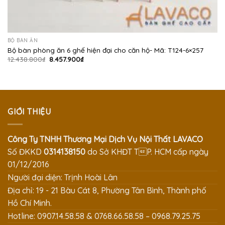
BỘ BÀN ĂN
Bộ bàn phòng ăn 6 ghế hiện đại cho căn hộ- Mã: T124-6×257
Giá
Giá
12.438.800
₫
8.457.900
₫
gốc
hiện
là:
tại
12.438.800₫.
là:
8.457.900₫.
GIỚI THIỆU
Công Ty TNHH Thương Mại Dịch Vụ Nội Thất LAVACO
Số ĐKKD
0314138150
do Sở KHĐT TP. HCM cấp ngày
01/12/2016
Người đại diện: Trịnh Hoài Lân
Địa chỉ: 19 - 21 Bàu Cát 8, Phường Tân Bình, Thành phố
Hồ Chí Minh.
Hotline: 0907.14.58.58 & 0768.66.58.58 – 0968.79.25.75