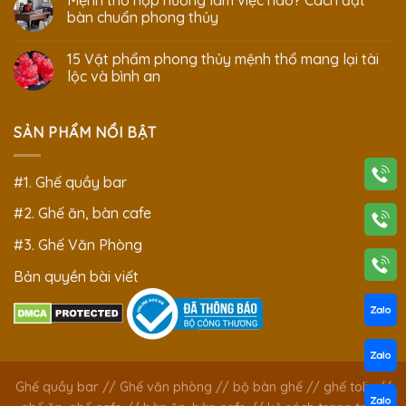
Mệnh thổ hợp hướng làm việc nào? Cách đặt
bàn chuẩn phong thủy
15 Vật phẩm phong thủy mệnh thổ mang lại tài
lộc và bình an
SẢN PHẨM NỔI BẬT
#1. Ghế quầy bar
#2. Ghế ăn, bàn cafe
#3. Ghế Văn Phòng
Bản quyền bài viết
Ghế quầy bar
//
Ghế văn phòng
//
bộ bàn ghế
//
ghế tolix
//