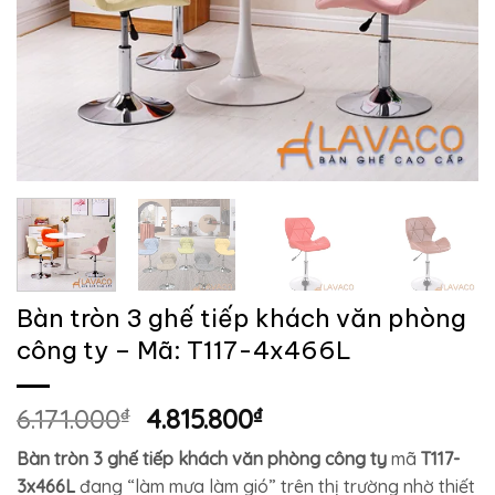
Bàn tròn 3 ghế tiếp khách văn phòng
công ty – Mã: T117-4x466L
Giá
Giá
6.171.000
₫
4.815.800
₫
gốc
hiện
Bàn tròn 3 ghế tiếp khách văn phòng công ty
mã
T117-
là:
tại
3x466L
đang “làm mưa làm gió” trên thị trường nhờ thiết