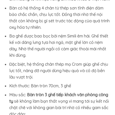
Bàn có hệ thống 4 chân từ thép sơn tĩnh điện đảm
bảo chắc chắn, chịu lực tốt. Đồng thời nhờ thế nội
thất còn không bị gỉ sét trước tác động của quá trình
oxy hóa tự nhiên.
Ba ghế được bao bọc bởi nệm Simili êm hái. Ghế thiết
kế với dáng lưng tựa hơi ngả, mặt ghế lớn có nệm
dày. Nhờ thế người ngồi có cảm giác thoải mái nhất
khi dùng.
Đặc biệt, hệ thống chân thép mạ Crom giúp ghế chịu
lực tốt, nâng đỡ người dùng hiệu quả và có độ bền
lâu vượt trội.
Kích thước: Bàn tròn 70cm, 3 ghế
Màu sắc:
Bàn tròn 3 ghế tiếp khách văn phòng công
ty
sẽ không làm bạn thất vọng vì mang tới sự kết nối
chặt chẽ với không gian bài trí nhờ có nhiều gam sắc
độc đáo: