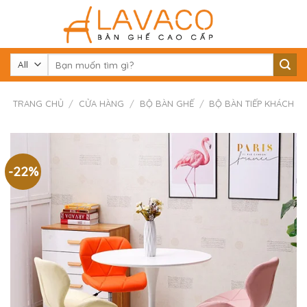
Skip
to
content
Tìm
kiếm:
TRANG CHỦ
/
CỬA HÀNG
/
BỘ BÀN GHẾ
/
BỘ BÀN TIẾP KHÁCH
-22%