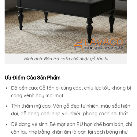
Hình ảnh: Bàn trà sofa chữ nhật gỗ tần bì
Ưu Điểm Của Sản Phẩm
Độ bền cao: Gỗ tần bì cứng cáp, chịu lực tốt, không bị
cong vênh hay mối mọt.
Tính thẩm mỹ cao: Vân gỗ đẹp tự nhiên, màu sắc hiện
đại, dễ dàng phối hợp với nhiều phong cách nội thất.
Dễ dàng vệ sinh: Bề mặt sơn PU hạn chế bám bẩn, chỉ
cần lau nhẹ bằng khăn ẩm là bàn lại sạch bóng như