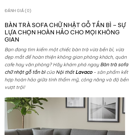
ĐÁNH GIÁ (0)
BÀN TRÀ SOFA CHỮ NHẬT GỖ TẦN BÌ – SỰ
LỰA CHỌN HOÀN HẢO CHO MỌI KHÔNG
GIAN
Bạn đang tìm kiếm một chiếc bàn trà vừa bền bỉ, vừa
đẹp mắt để hoàn thiện không gian phòng khách, quán
cafe hay văn phòng? Hãy khám phá ngay
Bàn trà sofa
chữ nhật gỗ tần bì
của
Nội thất
Lavaco
– sản phẩm kết
hợp hoàn hảo giữa tính thẩm mỹ, công năng và độ bền
vượt trội!