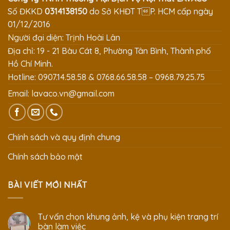
Số ĐKKD
0314138150
do Sở KHĐT TP. HCM cấp ngày
01/12/2016
Người đại diện: Trịnh Hoài Lân
Địa chỉ: 19 - 21 Bàu Cát 8, Phường Tân Bình, Thành phố
Hồ Chí Minh.
Hotline: 0907.14.58.58 & 0768.66.58.58 – 0968.79.25.75
Email:
lavaco.vn@gmail.com
Chính sách và quy định chung
Chính sách bảo mật
BÀI VIẾT MỚI NHẤT
Tư vấn chọn khung ảnh, kệ và phụ kiện trang trí
bàn làm việc