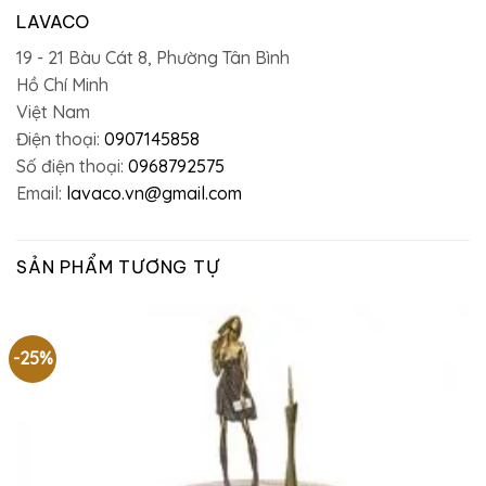
LAVACO
19 - 21 Bàu Cát 8, Phường Tân Bình
Hồ Chí Minh
Việt Nam
Điện thoại:
0907145858
Số điện thoại:
0968792575
Email:
lavaco.vn@gmail.com
SẢN PHẨM TƯƠNG TỰ
-25%