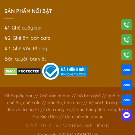
SẢN PHẨM NỔI BẬT
#1. Ghế quầy bar
#2. Ghế ăn, bàn cafe
#3. Ghế Văn Phòng
Bản quyền bài viết
Ghế quầy bar
//
Ghế văn phòng
//
bộ bàn ghế
//
ghế tolix
//
ghế ăn, ghế cafe
//
bàn ăn, bàn cafe
//
kệ sách trang trí
//
đèn vải trang trí
//
đèn mây tre
//
cửa hàng đèn trang trí
//
Phụ Kiện Đèn
//
đèn thả văn phòng
GIỚI THIỆU
CHÍNH SÁCH BẢO MẬT
LIÊN HỆ
Copyright 2026 ©
LAVACO.vn