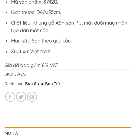
Mã sản phẩm:
S742G.
Kích thước: D60x55cm.
Chất liệu: Khung gỗ ASH sơn PU, mặt dưới mây nhân
tạo đan mắt cáo.
Màu sắc: Sơn theo yêu cầu.
Xuất xứ: Việt Nam.
Giá đã bao gồm 8% VAT
SKU:
S742G
Danh mục:
Bàn Sofa, Bàn Trà
MÔ TẢ