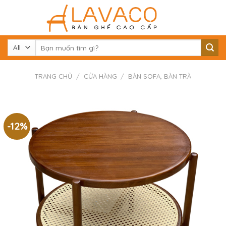
Skip
to
content
Tìm
kiếm:
TRANG CHỦ
/
CỬA HÀNG
/
BÀN SOFA, BÀN TRÀ
-12%