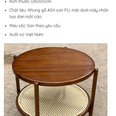
Kích thước: D60x55cm.
Chất liệu: Khung gỗ ASH sơn PU, mặt dưới mây nhân
tạo đan mắt cáo.
Màu sắc: Sơn theo yêu cầu.
Xuất xứ: Việt Nam.