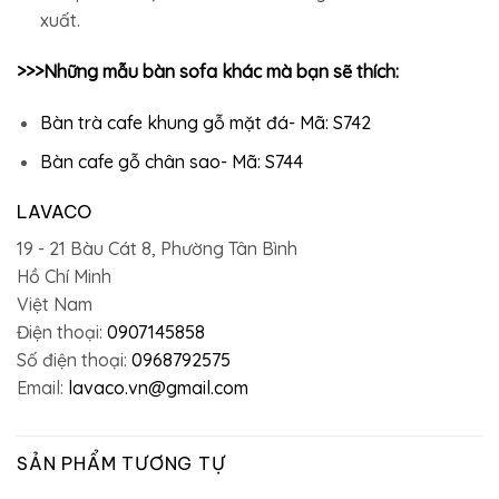
xuất.
>>>Những mẫu bàn sofa khác mà bạn sẽ thích:
Bàn trà cafe khung gỗ mặt đá- Mã: S742
Bàn cafe gỗ chân sao- Mã: S744
LAVACO
19 - 21 Bàu Cát 8, Phường Tân Bình
Hồ Chí Minh
Việt Nam
Điện thoại:
0907145858
Số điện thoại:
0968792575
Email:
lavaco.vn@gmail.com
SẢN PHẨM TƯƠNG TỰ