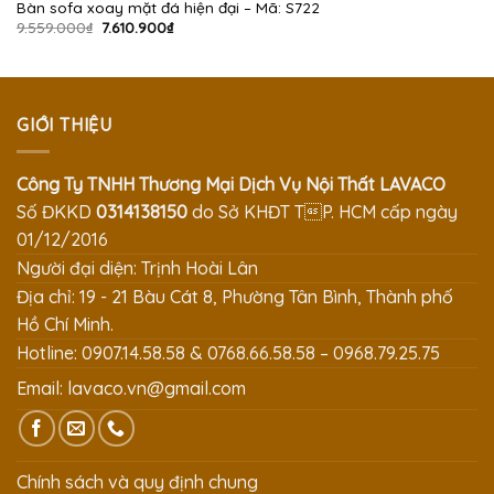
Bàn sofa xoay mặt đá hiện đại – Mã: S722
Giá
Giá
9.559.000
₫
7.610.900
₫
gốc
hiện
là:
tại
9.559.000₫.
là:
7.610.900₫.
GIỚI THIỆU
Công Ty TNHH Thương Mại Dịch Vụ Nội Thất LAVACO
Số ĐKKD
0314138150
do Sở KHĐT TP. HCM cấp ngày
01/12/2016
Người đại diện: Trịnh Hoài Lân
Địa chỉ: 19 - 21 Bàu Cát 8, Phường Tân Bình, Thành phố
Hồ Chí Minh.
Hotline: 0907.14.58.58 & 0768.66.58.58 – 0968.79.25.75
Email:
lavaco.vn@gmail.com
Chính sách và quy định chung