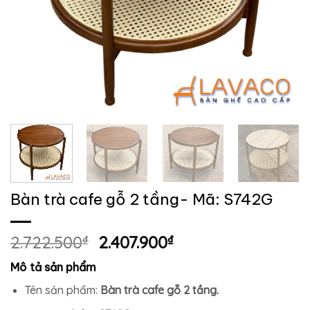
Bàn trà cafe gỗ 2 tầng- Mã: S742G
Giá
Giá
2.722.500
₫
2.407.900
₫
gốc
hiện
Mô tả sản phẩm
là:
tại
2.722.500₫.
là:
Tên sản phẩm:
Bàn trà cafe gỗ 2 tầng.
2.407.900₫.