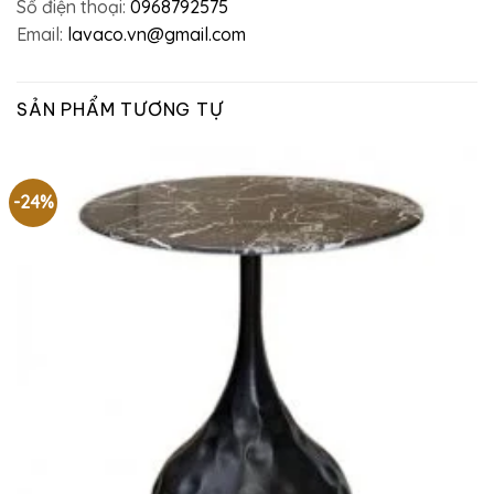
Số điện thoại:
0968792575
Email:
lavaco.vn@gmail.com
SẢN PHẨM TƯƠNG TỰ
-24%