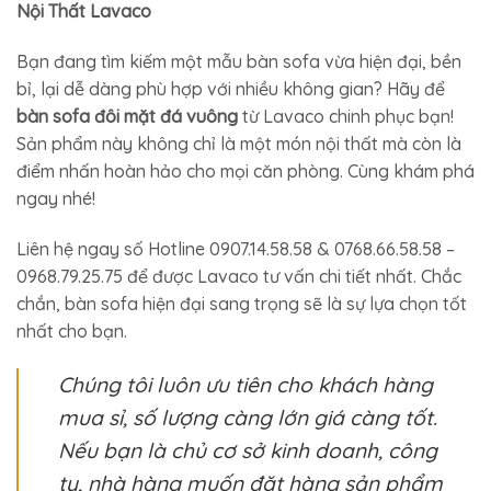
Nội Thất Lavaco
Bạn đang tìm kiếm một mẫu bàn sofa vừa hiện đại, bền
bỉ, lại dễ dàng phù hợp với nhiều không gian? Hãy để
bàn sofa đôi mặt đá vuông
từ Lavaco chinh phục bạn!
Sản phẩm này không chỉ là một món nội thất mà còn là
điểm nhấn hoàn hảo cho mọi căn phòng. Cùng khám phá
ngay nhé!
Liên hệ ngay số Hotline 0907.14.58.58 & 0768.66.58.58 –
0968.79.25.75 để được Lavaco tư vấn chi tiết nhất. Chắc
chắn, bàn sofa hiện đại sang trọng sẽ là sự lựa chọn tốt
nhất cho bạn.
Chúng tôi luôn ưu tiên cho khách hàng
mua sỉ, số lượng càng lớn giá càng tốt.
Nếu bạn là chủ cơ sở kinh doanh, công
ty, nhà hàng muốn đặt hàng sản phẩm