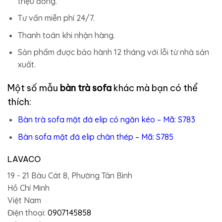
triệu đồng.
Tư vấn miễn phí 24/7.
Thanh toán khi nhận hàng.
Sản phẩm được bảo hành 12 tháng với lỗi từ nhà sản
xuất.
Một số mẫu
bàn trà sofa
khác mà bạn có thể
thích:
Bàn trà sofa mặt đá elip có ngăn kéo – Mã: S783
Bàn sofa mặt đá elip chân thép – Mã: S785
LAVACO
19 - 21 Bàu Cát 8, Phường Tân Bình
Hồ Chí Minh
Việt Nam
Điện thoại:
0907145858