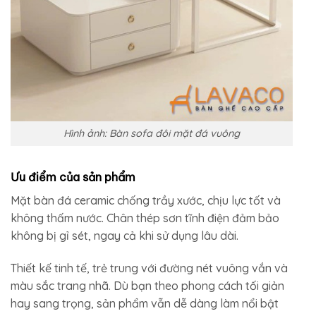
Hình ảnh: Bàn sofa đôi mặt đá vuông
Ưu điểm của sản phẩm
Mặt bàn đá ceramic chống trầy xước, chịu lực tốt và
không thấm nước. Chân thép sơn tĩnh điện đảm bảo
không bị gỉ sét, ngay cả khi sử dụng lâu dài.
Thiết kế tinh tế, trẻ trung với đường nét vuông vắn và
màu sắc trang nhã. Dù bạn theo phong cách tối giản
hay sang trọng, sản phẩm vẫn dễ dàng làm nổi bật