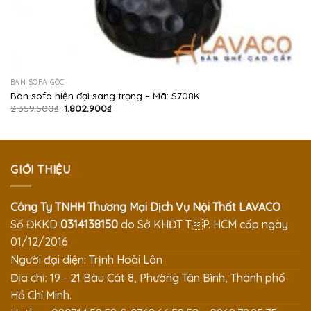
BÀN SOFA GÓC
Bàn sofa hiện đại sang trọng – Mã: S708K
Giá
Giá
2.359.500
₫
1.802.900
₫
gốc
hiện
là:
tại
2.359.500₫.
là:
1.802.900₫.
GIỚI THIỆU
Công Ty TNHH Thương Mại Dịch Vụ Nội Thất LAVACO
Số ĐKKD
0314138150
do Sở KHĐT TP. HCM cấp ngày
01/12/2016
Người đại diện: Trịnh Hoài Lân
Địa chỉ: 19 - 21 Bàu Cát 8, Phường Tân Bình, Thành phố
Hồ Chí Minh.