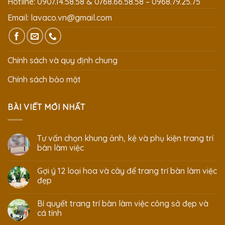
Hotline: 0907.14.58.58 & 0768.66.58.58 – 0968.79.25.75
Email:
lavaco.vn@gmail.com
Chính sách và quy định chung
Chính sách bảo mật
BÀI VIẾT MỚI NHẤT
Tư vấn chọn khung ảnh, kệ và phụ kiện trang trí
bàn làm việc
Gợi ý 12 loại hoa và cây để trang trí bàn làm việc
đẹp
Bí quyết trang trí bàn làm việc công sở đẹp và
cá tính