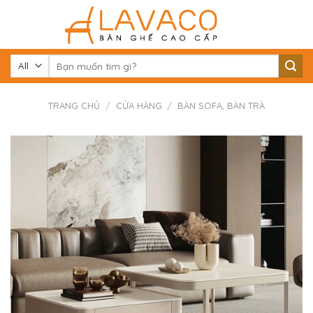
Skip
to
content
Tìm
kiếm:
TRANG CHỦ
/
CỬA HÀNG
/
BÀN SOFA, BÀN TRÀ