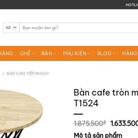
HOTLIN
Tìm
kiếm:
HÀNG
GHẾ
BÀN
PHỤ KIỆN
BLOG
HÀNG
/
BÀN CAFE TIẾP KHÁCH
Bàn cafe tròn 
T1524
Giá
1.875.500
₫
1.633.50
gốc
Mô tả sản phẩm
là: