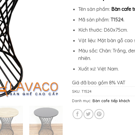
1.875.50
Tên sản phẩm:
Bàn cafe t
Mã sản phẩm:
T1524.
Kích thước: D60x75cm.
Vật liệu: Mặt bàn gỗ cao 
Màu sắc: Chân: Trắng, đen
nhiên.
Xuất xứ: Việt Nam.
Giá đã bao gồm 8% VAT
SKU:
T1524
Danh mục:
Bàn cafe tiếp khách