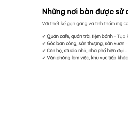
Những nơi bàn được sử 
Với thiết kế gọn gàng và tính thẩm mỹ c
✔
Quán cafe, quán trà, tiệm bánh
– Tạo 
✔
Góc ban công, sân thượng, sân vườn
–
✔
Căn hộ, studio nhỏ, nhà phố hiện đại
– 
✔
Văn phòng làm việc, khu vực tiếp khá