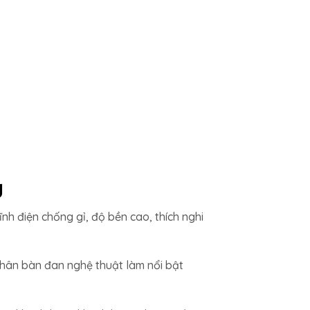
g
nh điện chống gỉ, độ bền cao, thích nghi
 Chân bàn đan nghệ thuật làm nổi bật