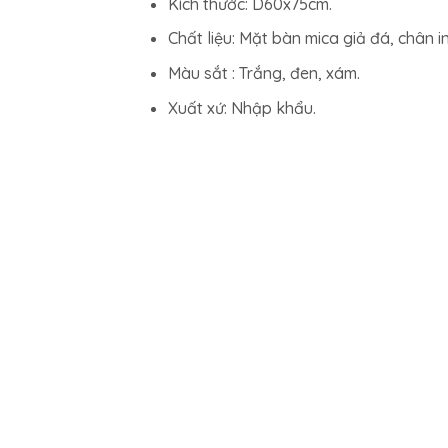
Kích thước: D60x75cm.
Chất liệu: Mặt bàn mica giả đá, chân 
Màu sắt : Trắng, đen, xám.
Xuất xứ: Nhập khẩu.