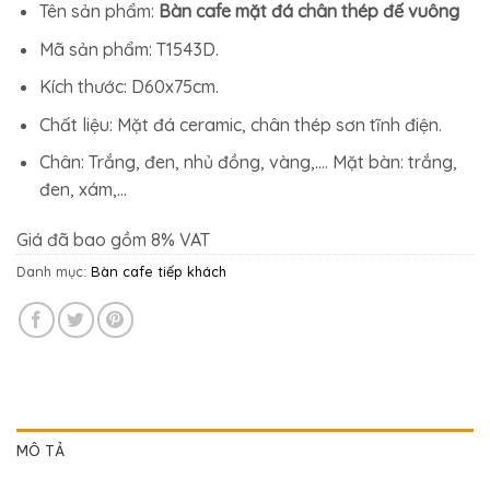
1.996.500₫.
là:
Tên sản phẩm:
Bàn cafe mặt đá chân thép đế vuông
1.681.900₫.
Mã sản phẩm: T1543D.
Kích thước: D60x75cm.
Chất liệu: Mặt đá ceramic, chân thép sơn tĩnh điện.
Chân: Trắng, đen, nhủ đồng, vàng,…. Mặt bàn: trắng,
đen, xám,…
Giá đã bao gồm 8% VAT
Danh mục:
Bàn cafe tiếp khách
MÔ TẢ