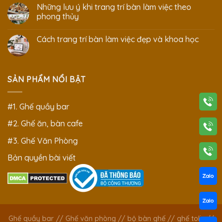
Những lưu ý khi trang trí bàn làm việc theo
phong thủy
Cách trang trí bàn làm việc đẹp và khoa học
SẢN PHẨM NỔI BẬT
#1. Ghế quầy bar
#2. Ghế ăn, bàn cafe
#3. Ghế Văn Phòng
Bản quyền bài viết
Ghế quầy bar
//
Ghế văn phòng
//
bộ bàn ghế
//
ghế tolix
//