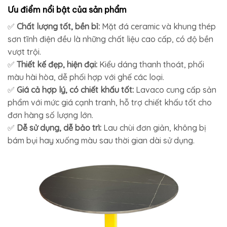
Ưu điểm nổi bật của sản phẩm
✅
Chất lượng tốt, bền bỉ:
Mặt đá ceramic và khung thép
sơn tĩnh điện đều là những chất liệu cao cấp, có độ bền
vượt trội.
✅
Thiết kế đẹp, hiện đại:
Kiểu dáng thanh thoát, phối
màu hài hòa, dễ phối hợp với ghế các loại.
✅
Giá cả hợp lý, có chiết khấu tốt:
Lavaco cung cấp sản
phẩm với mức giá cạnh tranh, hỗ trợ chiết khấu tốt cho
đơn hàng số lượng lớn.
✅
Dễ sử dụng, dễ bảo trì:
Lau chùi đơn giản, không bị
bám bụi hay xuống màu sau thời gian dài sử dụng.