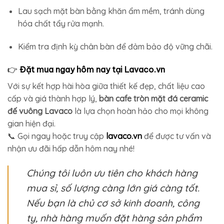
Lau sạch mặt bàn bằng khăn ẩm mềm, tránh dùng
hóa chất tẩy rửa mạnh.
Kiểm tra định kỳ chân bàn để đảm bảo độ vững chãi.
👉
Đặt mua ngay hôm nay tại Lavaco.vn
Với sự kết hợp hài hòa giữa thiết kế đẹp, chất liệu cao
cấp và giá thành hợp lý,
bàn cafe tròn mặt đá ceramic
đế vuông Lavaco
là lựa chọn hoàn hảo cho mọi không
gian hiện đại.
📞 Gọi ngay hoặc truy cập
lavaco.vn
để được tư vấn và
nhận ưu đãi hấp dẫn hôm nay nhé!
Chúng tôi luôn ưu tiên cho khách hàng
mua sỉ, số lượng càng lớn giá càng tốt.
Nếu bạn là chủ cơ sở kinh doanh, công
ty, nhà hàng muốn đặt hàng sản phẩm