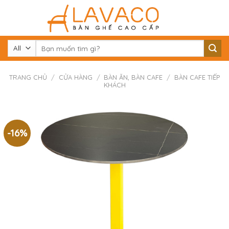
Skip
to
content
Tìm
kiếm:
TRANG CHỦ
/
CỬA HÀNG
/
BÀN ĂN, BÀN CAFE
/
BÀN CAFE TIẾP
KHÁCH
-16%