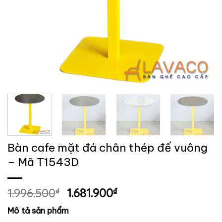
Bàn cafe mặt đá chân thép đế vuông
– Mã T1543D
Giá
Giá
1.996.500
₫
1.681.900
₫
gốc
hiện
Mô tả sản phẩm
là:
tại