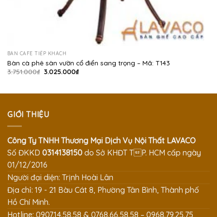
BÀN CAFE TIẾP KHÁCH
Bàn cà phê sân vườn cổ điển sang trọng – Mã: T143
Giá
Giá
3.751.000
₫
3.025.000
₫
gốc
hiện
là:
tại
3.751.000₫.
là:
3.025.000₫.
GIỚI THIỆU
Công Ty TNHH Thương Mại Dịch Vụ Nội Thất LAVACO
Số ĐKKD
0314138150
do Sở KHĐT TP. HCM cấp ngày
01/12/2016
Người đại diện: Trịnh Hoài Lân
Địa chỉ: 19 - 21 Bàu Cát 8, Phường Tân Bình, Thành phố
Hồ Chí Minh.
Hotline: 0907.14.58.58 & 0768.66.58.58 – 0968.79.25.75