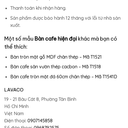
Thanh toán khi nhận hàng.
Sản phẩm được bảo hành 12 tháng với lỗi từ nhà sản
xuất.
Một số mẫu
Bàn cafe hiện đại
khác mà bạn có
thể thích:
Bàn tròn mặt gỗ MDF chân thép – Mã T1521
Bàn cafe sân vườn thép cacbon – Mã T1518
Bàn cafe tròn mặt đá 60cm chân thép – Mã T1541D
LAVACO
19 - 21 Bàu Cát 8, Phường Tân Bình
Hồ Chí Minh
Việt Nam
Điện thoại:
0907145858
Số điện thoại:
0968792575