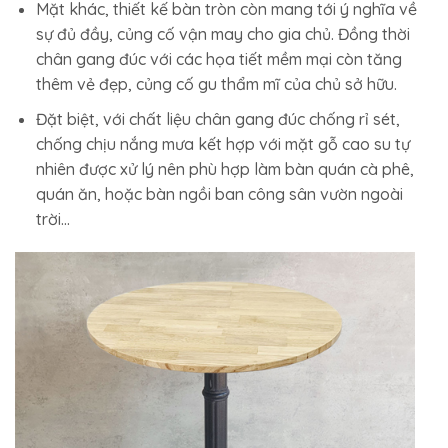
Mặt khác, thiết kế bàn tròn còn mang tới ý nghĩa về
sự đủ đầy, củng cố vận may cho gia chủ. Đồng thời
chân gang đúc với các họa tiết mềm mại còn tăng
thêm vẻ đẹp, củng cố gu thẩm mĩ của chủ sở hữu.
Đặt biệt, với chất liệu chân gang đúc chống rỉ sét,
chống chịu nắng mưa kết hợp với mặt gỗ cao su tự
nhiên được xử lý nên phù hợp làm bàn quán cà phê,
quán ăn, hoặc bàn ngồi ban công sân vườn ngoài
trời…