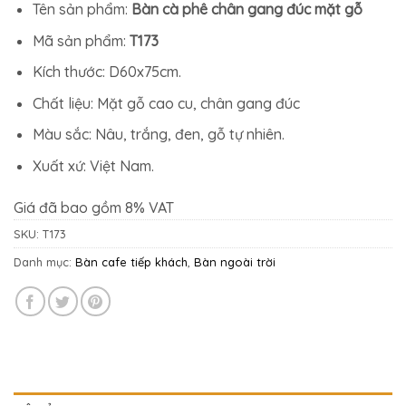
2.359.500₫.
là:
Tên sản phẩm:
Bàn cà phê chân gang đúc mặt gỗ
1.875.500₫.
Mã sản phẩm:
T173
Kích thước: D60x75cm.
Chất liệu: Mặt gỗ cao cu, chân gang đúc
Màu sắc: Nâu, trắng, đen, gỗ tự nhiên.
Xuất xứ: Việt Nam.
Giá đã bao gồm 8% VAT
SKU:
T173
Danh mục:
Bàn cafe tiếp khách
,
Bàn ngoài trời