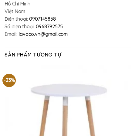
Hồ Chí Minh
Việt Nam
Điện thoại:
0907145858
Số điện thoại:
0968792575
Email:
lavaco.vn@gmail.com
SẢN PHẨM TƯƠNG TỰ
-23%