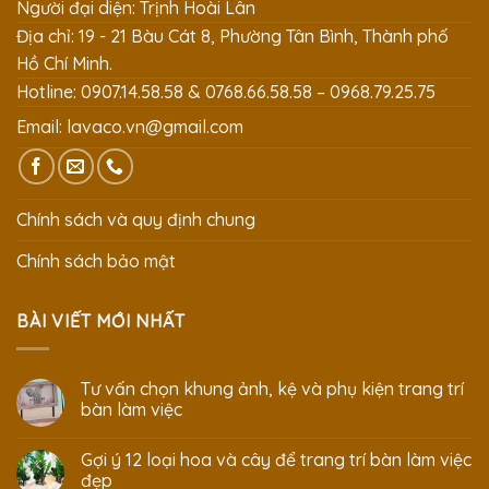
Người đại diện: Trịnh Hoài Lân
Địa chỉ: 19 - 21 Bàu Cát 8, Phường Tân Bình, Thành phố
Hồ Chí Minh.
Hotline: 0907.14.58.58 & 0768.66.58.58 – 0968.79.25.75
Email:
lavaco.vn@gmail.com
Chính sách và quy định chung
Chính sách bảo mật
BÀI VIẾT MỚI NHẤT
Tư vấn chọn khung ảnh, kệ và phụ kiện trang trí
bàn làm việc
Gợi ý 12 loại hoa và cây để trang trí bàn làm việc
đẹp