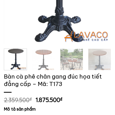
Bàn cà phê chân gang đúc họa tiết
đẳng cấp – Mã: T173
Giá
Giá
2.359.500
₫
1.875.500
₫
gốc
hiện
Mô tả sản phẩm
là:
tại