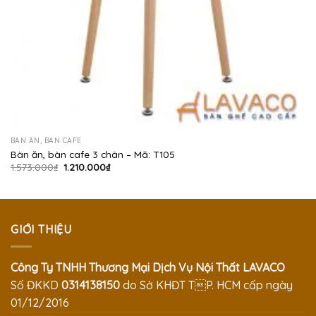
BÀN ĂN, BÀN CAFE
Bàn ăn, bàn cafe 3 chân – Mã: T105
Giá
Giá
1.573.000
₫
1.210.000
₫
gốc
hiện
là:
tại
1.573.000₫.
là:
1.210.000₫.
GIỚI THIỆU
Công Ty TNHH Thương Mại Dịch Vụ Nội Thất LAVACO
Số ĐKKD
0314138150
do Sở KHĐT TP. HCM cấp ngày
01/12/2016