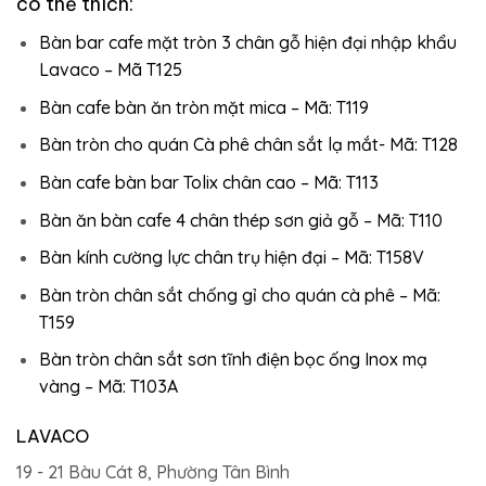
có thể thích:
Bàn bar cafe mặt tròn 3 chân gỗ hiện đại nhập khẩu
Lavaco – Mã T125
Bàn cafe bàn ăn tròn mặt mica – Mã: T119
Bàn tròn cho quán Cà phê chân sắt lạ mắt- Mã: T128
Bàn cafe bàn bar Tolix chân cao – Mã: T113
Bàn ăn bàn cafe 4 chân thép sơn giả gỗ – Mã: T110
Bàn kính cường lực chân trụ hiện đại – Mã: T158V
Bàn tròn chân sắt chống gỉ cho quán cà phê – Mã:
T159
Bàn tròn chân sắt sơn tĩnh điện bọc ống Inox mạ
vàng – Mã: T103A
LAVACO
19 - 21 Bàu Cát 8, Phường Tân Bình