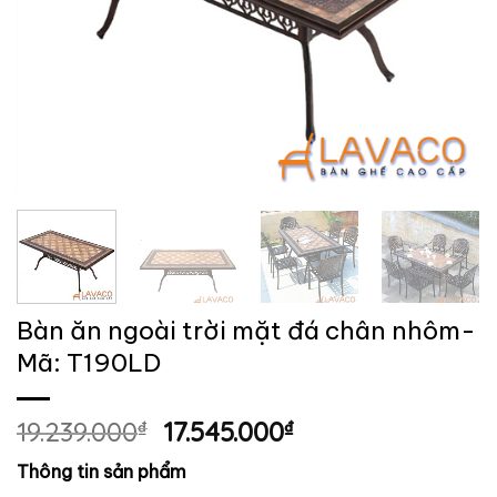
Bàn ăn ngoài trời mặt đá chân nhôm-
Mã: T190LD
Giá
Giá
19.239.000
₫
17.545.000
₫
gốc
hiện
Thông tin sản phẩm
là:
tại