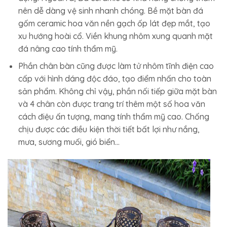
nên dễ dàng vệ sinh nhanh chóng. Bề mặt bàn đá
gốm ceramic hoa văn nền gạch ốp lát đẹp mắt, tạo
xu hướng hoài cổ. Viền khung nhôm xung quanh mặt
đá nâng cao tính thẩm mỹ.
Phần chân bàn cũng được làm tử nhôm tĩnh điện cao
cấp với hình dáng độc đáo, tạo điểm nhấn cho toàn
sản phẩm. Không chỉ vậy, phần nối tiếp giữa mặt bàn
và 4 chân còn được trang trí thêm một số hoa văn
cách điệu ấn tượng, mang tính thẩm mỹ cao. Chống
chịu được các điều kiện thời tiết bất lợi như nắng,
mưa, sương muối, gió biển…