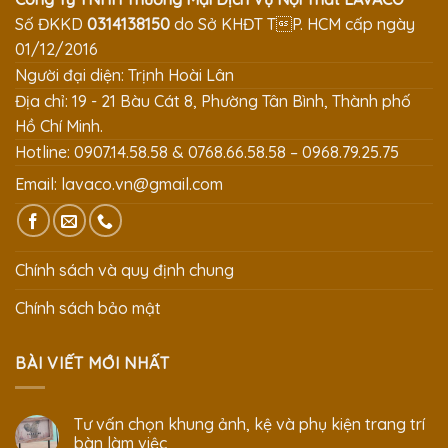
Số ĐKKD
0314138150
do Sở KHĐT TP. HCM cấp ngày
01/12/2016
Người đại diện: Trịnh Hoài Lân
Địa chỉ: 19 - 21 Bàu Cát 8, Phường Tân Bình, Thành phố
Hồ Chí Minh.
Hotline: 0907.14.58.58 & 0768.66.58.58 – 0968.79.25.75
Email:
lavaco.vn@gmail.com
Chính sách và quy định chung
Chính sách bảo mật
BÀI VIẾT MỚI NHẤT
Tư vấn chọn khung ảnh, kệ và phụ kiện trang trí
bàn làm việc