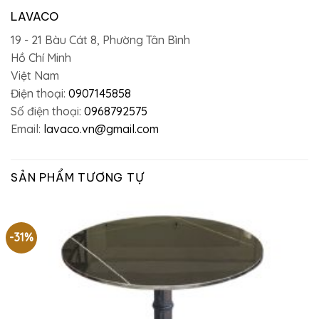
LAVACO
19 - 21 Bàu Cát 8, Phường Tân Bình
Hồ Chí Minh
Việt Nam
Điện thoại:
0907145858
Số điện thoại:
0968792575
Email:
lavaco.vn@gmail.com
SẢN PHẨM TƯƠNG TỰ
-31%