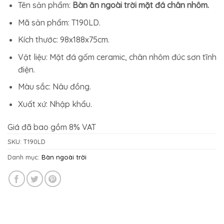
19.239.000₫.
là:
Tên sản phẩm:
Bàn ăn ngoài trời mặt đá chân nhôm.
17.545.000₫.
Mã sản phẩm: T190LD.
Kích thước: 98x188x75cm.
Vật liệu: Mặt đá gốm ceramic, chân nhôm đúc sơn tĩnh
điện.
Màu sắc: Nâu đồng.
Xuất xứ: Nhập khẩu.
Giá đã bao gồm 8% VAT
SKU:
T190LD
Danh mục:
Bàn ngoài trời