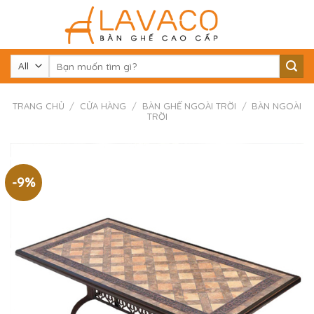
Skip
to
content
Tìm
kiếm:
TRANG CHỦ
/
CỬA HÀNG
/
BÀN GHẾ NGOÀI TRỜI
/
BÀN NGOÀI
TRỜI
-9%