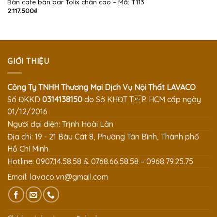
Bàn cafe bàn bar Tolix chân cao – Mã: T113
2.117.500
₫
GIỚI THIỆU
Công Ty TNHH Thương Mại Dịch Vụ Nội Thất LAVACO
Số ĐKKD
0314138150
do Sở KHĐT TP. HCM cấp ngày
01/12/2016
Người đại diện: Trịnh Hoài Lân
Địa chỉ: 19 - 21 Bàu Cát 8, Phường Tân Bình, Thành phố
Hồ Chí Minh.
Hotline: 0907.14.58.58 & 0768.66.58.58 – 0968.79.25.75
Email:
lavaco.vn@gmail.com