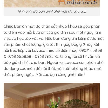
Hình ảnh: Bộ bàn ăn 4 ghế mặt đá cao cấp
Chiếc Bàn ăn mặt đá chân sắt nhập khẩu sẽ góp phần
tô điểm vào mỗi bữa ăn của gia đình sau một ngày làm
việc và học tập vất vả. Nếu bạn đang tìm kiếm được một
sản phẩm chất lượng, giá tốt thì ngay bây giờ hãy kết
nối trực tiếp với Lavaco theo số điện thoại 0907.14.58.58
& 0768.66.58.58 – 0968.79.25.75. Chúng tôi sẽ tư vấn và
báo giá chi tiết cho bạn. Ngoài ra, Lavaco còn phân phối
đa dạng các món đồ nội thất: nội thất phòng khách, nội
thất phòng ngủ,… Mời các bạn cùng ghé thăm!