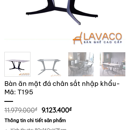
Bàn ăn mặt đá chân sắt nhập khẩu-
Mã: T195
Giá
Giá
11.979.000
₫
9.123.400
₫
gốc
hiện
Thông tin chi tiết sản phẩm
là:
tại
Kích thước: 80x160xH75cm.