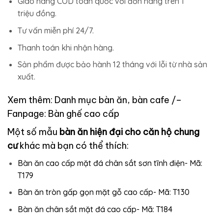
Giao hàng COD toàn quốc với đơn hàng trên 1
triệu đồng.
Tư vấn miễn phí 24/7.
Thanh toán khi nhận hàng.
Sản phẩm được bảo hành 12 tháng với lỗi từ nhà sản
xuất.
Xem thêm: Danh mục
bàn ăn, bàn cafe
/–
Fanpage:
Bàn ghế cao cấp
Một số mẫu
bàn ăn hiện đại cho căn hộ chung
cư
khác mà bạn có thể thích:
Bàn ăn cao cấp mặt đá chân sắt sơn tĩnh điện- Mã:
T179
Bàn ăn tròn gấp gọn mặt gỗ cao cấp- Mã: T130
Bàn ăn chân sắt mặt đá cao cấp- Mã: T184