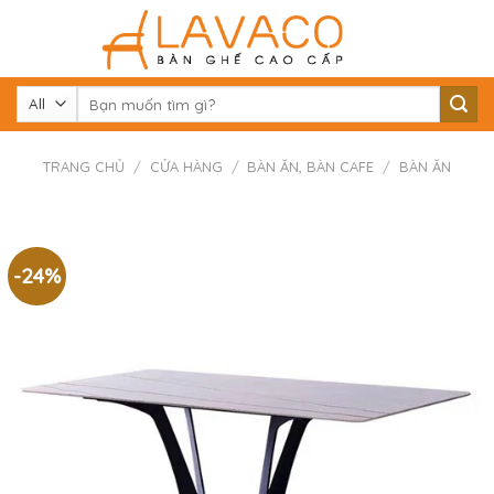
Skip
to
content
Tìm
kiếm:
TRANG CHỦ
/
CỬA HÀNG
/
BÀN ĂN, BÀN CAFE
/
BÀN ĂN
-24%