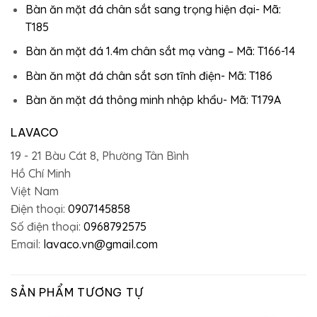
Bàn ăn mặt đá chân sắt sang trọng hiện đại- Mã:
T185
Bàn ăn mặt đá 1.4m chân sắt mạ vàng – Mã: T166-14
Bàn ăn mặt đá chân sắt sơn tĩnh điện- Mã: T186
Bàn ăn mặt đá thông minh nhập khẩu- Mã: T179A
LAVACO
19 - 21 Bàu Cát 8, Phường Tân Bình
Hồ Chí Minh
Việt Nam
Điện thoại:
0907145858
Số điện thoại:
0968792575
Email:
lavaco.vn@gmail.com
SẢN PHẨM TƯƠNG TỰ