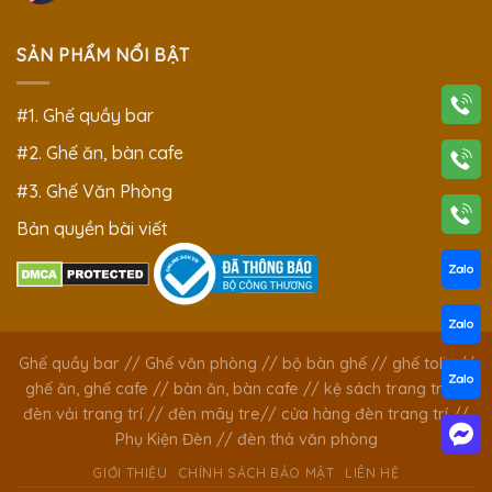
SẢN PHẨM NỔI BẬT
#1. Ghế quầy bar
#2. Ghế ăn, bàn cafe
#3. Ghế Văn Phòng
Bản quyền bài viết
Ghế quầy bar
//
Ghế văn phòng
//
bộ bàn ghế
//
ghế tolix
//
ghế ăn, ghế cafe
//
bàn ăn, bàn cafe
//
kệ sách trang trí
//
đèn vải trang trí
//
đèn mây tre
//
cửa hàng đèn trang trí
//
Phụ Kiện Đèn
//
đèn thả văn phòng
GIỚI THIỆU
CHÍNH SÁCH BẢO MẬT
LIÊN HỆ