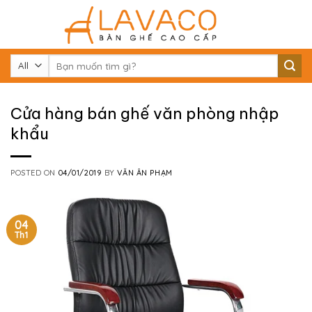
Skip
to
content
Tìm
kiếm:
Cửa hàng bán ghế văn phòng nhập
khẩu
POSTED ON
04/01/2019
BY
VĂN ÂN PHẠM
04
Th1