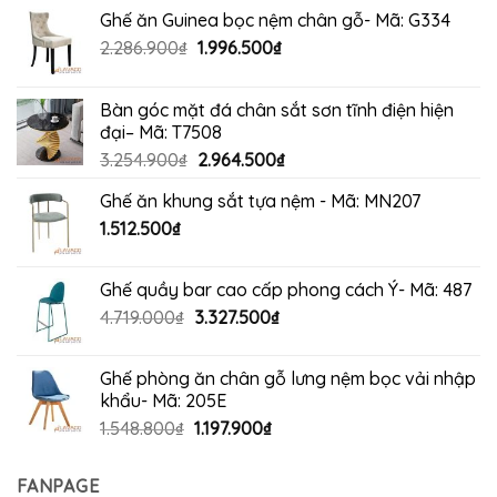
Ghế ăn Guinea bọc nệm chân gỗ- Mã: G334
Giá
Giá
2.286.900
₫
1.996.500
₫
gốc
hiện
là:
tại
Bàn góc mặt đá chân sắt sơn tĩnh điện hiện
2.286.900₫.
là:
đại– Mã: T7508
1.996.500₫.
Giá
Giá
3.254.900
₫
2.964.500
₫
gốc
hiện
Ghế ăn khung sắt tựa nệm - Mã: MN207
là:
tại
1.512.500
₫
3.254.900₫.
là:
2.964.500₫.
Ghế quầy bar cao cấp phong cách Ý- Mã: 487
Giá
Giá
4.719.000
₫
3.327.500
₫
gốc
hiện
là:
tại
Ghế phòng ăn chân gỗ lưng nệm bọc vải nhập
4.719.000₫.
là:
khẩu- Mã: 205E
3.327.500₫.
Giá
Giá
1.548.800
₫
1.197.900
₫
gốc
hiện
là:
tại
FANPAGE