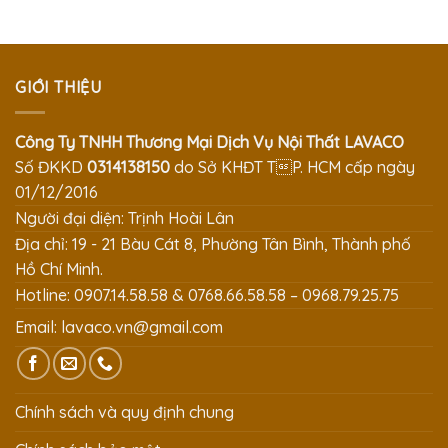
GIỚI THIỆU
Công Ty TNHH Thương Mại Dịch Vụ Nội Thất LAVACO
Số ĐKKD
0314138150
do Sở KHĐT TP. HCM cấp ngày
01/12/2016
Người đại diện: Trịnh Hoài Lân
Địa chỉ: 19 - 21 Bàu Cát 8, Phường Tân Bình, Thành phố
Hồ Chí Minh.
Hotline: 0907.14.58.58 & 0768.66.58.58 – 0968.79.25.75
Email:
lavaco.vn@gmail.com
Chính sách và quy định chung