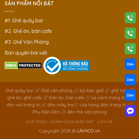
SẢN PHẨM NỔI BẬT
#1. Ghế quầy bar
#2. Ghế ăn, bàn cafe
#3. Ghế Văn Phòng
Bản quyền bài viết
Ghế quầy bar
//
Ghế văn phòng
//
bộ bàn ghế
//
ghế tolix
//
ghế ăn, ghế cafe
//
bàn ăn, bàn cafe
//
kệ sách trang trí
//
đèn vải trang trí
//
đèn mây tre
//
cửa hàng đèn trang trí
//
Phụ Kiện Đèn
//
đèn thả văn phòng
GIỚI THIỆU
CHÍNH SÁCH BẢO MẬT
LIÊN HỆ
Copyright 2026 ©
LAVACO.vn