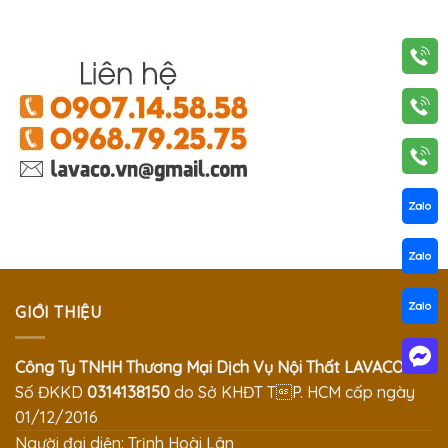
GIỚI THIỆU
Công Ty TNHH Thương Mại Dịch Vụ Nội Thất LAVACO
Số ĐKKD
0314138150
do Sở KHĐT TP. HCM cấp ngày
01/12/2016
Người đại diện: Trịnh Hoài Lân