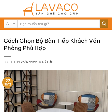
Skip
to
content
Tìm
kiếm:
Cách Chọn Bộ Bàn Tiếp Khách Văn
Phòng Phù Hợp
POSTED ON
22/12/2022
BY
MỸ HẢO
22
Th12