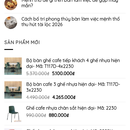
mắn?
Cách bố trí phong thủy bàn làm việc mệnh thổ
thu hút tài lộc 2026
SẢN PHẨM MỚI
Bộ bàn ghế cafe tiếp khách 4 ghế nhựa hiện
đại- Mã: T117D-4x2230
Giá
Giá
5.370.000
₫
5.100.000
₫
gốc
hiện
Bộ bàn cafe 3 ghế nhựa hiện đại- Mã: T117D-
là:
tại
3x2230
5.370.000₫.
là:
Giá
Giá
4.490.000
₫
4.265.000
₫
5.100.000₫.
gốc
hiện
Ghế cafe nhựa chân sắt hiện đại- Mã: 2230
là:
tại
Giá
Giá
990.000
₫
880.000
4.490.000₫.
₫
là:
gốc
hiện
4.265.000₫.
là:
tại