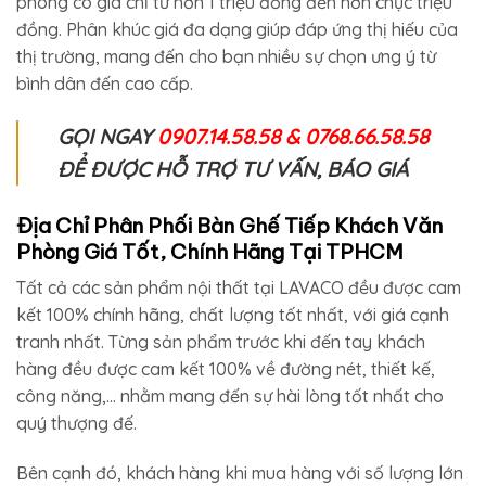
phòng có giá chỉ từ hơn 1 triệu đồng đến hơn chục triệu
đồng. Phân khúc giá đa dạng giúp đáp ứng thị hiếu của
thị trường, mang đến cho bạn nhiều sự chọn ưng ý từ
bình dân đến cao cấp.
GỌI NGAY
0907.14.58.58 & 0768.66.58.58
ĐỂ ĐƯỢC HỖ TRỢ TƯ VẤN, BÁO GIÁ
Địa Chỉ Phân Phối Bàn Ghế Tiếp Khách Văn
Phòng Giá Tốt, Chính Hãng Tại TPHCM
Tất cả các sản phẩm nội thất tại LAVACO đều được cam
kết 100% chính hãng, chất lượng tốt nhất, với giá cạnh
tranh nhất. Từng sản phẩm trước khi đến tay khách
hàng đều được cam kết 100% về đường nét, thiết kế,
công năng,… nhằm mang đến sự hài lòng tốt nhất cho
quý thượng đế.
Bên cạnh đó, khách hàng khi mua hàng với số lượng lớn