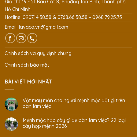
Địa chỉ: 19 - 21 Bàu Cát 8, Phường Tân Bình, Thành phố
Hồ Chí Minh.
Hotline: 0907.14.58.58 & 0768.66.58.58 – 0968.79.25.75
Email:
lavaco.vn@gmail.com
Chính sách và quy định chung
Chính sách bảo mật
BÀI VIẾT MỚI NHẤT
Vật may mắn cho người mệnh mộc đặt gì trên
bàn làm việc
Mệnh mộc hợp cây gì để bàn làm việc? 22 loại
cây hợp mệnh 2026