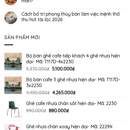
mắn?
Cách bố trí phong thủy bàn làm việc mệnh thổ
thu hút tài lộc 2026
SẢN PHẨM MỚI
Bộ bàn ghế cafe tiếp khách 4 ghế nhựa hiện
đại- Mã: T117D-4x2230
Giá
Giá
5.370.000
₫
5.100.000
₫
gốc
hiện
Bộ bàn cafe 3 ghế nhựa hiện đại- Mã: T117D-
là:
tại
3x2230
5.370.000₫.
là:
Giá
Giá
4.490.000
₫
4.265.000
₫
5.100.000₫.
gốc
hiện
Ghế cafe nhựa chân sắt hiện đại- Mã: 2230
là:
tại
Giá
Giá
990.000
₫
880.000
4.490.000₫.
₫
là:
gốc
hiện
4.265.000₫.
là:
tại
Ghế nhựa chân xoay hiện đại- Mã: 2229X
990.000₫.
là: