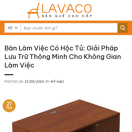
Skip
to
content
Tìm
kiếm:
Bàn Làm Việc Có Hộc Tủ: Giải Pháp
Lưu Trữ Thông Minh Cho Không Gian
Làm Việc
POSTED ON
27/03/2025
BY
MỸ HẢO
27
Th3