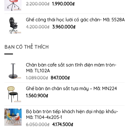
Giá
Giá
2.200.000
₫
1.990.000
₫
880.000₫.
gốc
hiện
là:
tại
Ghế công thái học lưới có gác chân- Mã: 5528A
2.200.000₫.
là:
Giá
Giá
4.200.000
₫
3.960.000
₫
1.990.000₫.
gốc
hiện
là:
tại
4.200.000₫.
là:
BẠN CÓ THỂ THÍCH
3.960.000₫.
Chân bàn cafe sắt sơn tĩnh điện mâm tròn-
Mã: TL102A
Giá
Giá
1.089.000
₫
847.000
₫
gốc
hiện
Ghế bàn ăn chân sắt tựa mây – Mã: MN224
là:
tại
1.560.900
₫
1.089.000₫.
là:
847.000₫.
Bộ bàn tròn tiếp khách hiện đại nhập khẩu-
Mã: T104-4x205-1
Giá
Giá
6.050.000
₫
4.174.500
₫