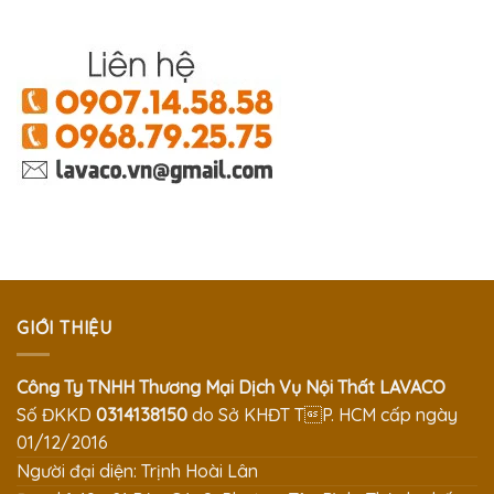
GIỚI THIỆU
Công Ty TNHH Thương Mại Dịch Vụ Nội Thất LAVACO
Số ĐKKD
0314138150
do Sở KHĐT TP. HCM cấp ngày
01/12/2016
Người đại diện: Trịnh Hoài Lân