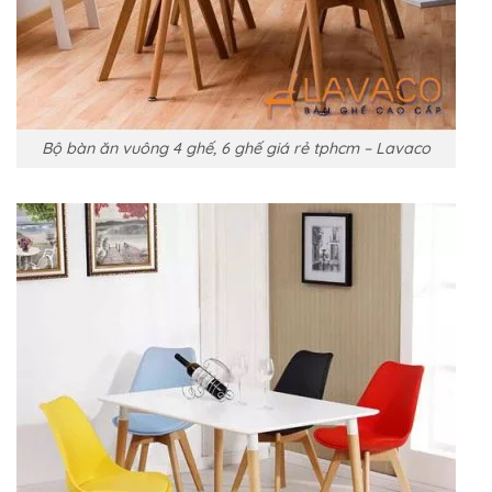
Bộ bàn ăn vuông 4 ghế, 6 ghế giá rẻ tphcm – Lavaco