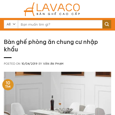
Skip
to
content
Tìm
kiếm:
Bàn ghế phòng ăn chung cư nhập
khẩu
POSTED ON
10/04/2019
BY
VĂN ÂN PHẠM
10
Th4