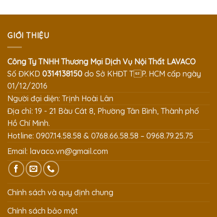
GIỚI THIỆU
Công Ty TNHH Thương Mại Dịch Vụ Nội Thất LAVACO
Số ĐKKD
0314138150
do Sở KHĐT TP. HCM cấp ngày
01/12/2016
Người đại diện: Trịnh Hoài Lân
Địa chỉ: 19 - 21 Bàu Cát 8, Phường Tân Bình, Thành phố
Hồ Chí Minh.
Hotline: 0907.14.58.58 & 0768.66.58.58 – 0968.79.25.75
Email:
lavaco.vn@gmail.com
Chính sách và quy định chung
Chính sách bảo mật