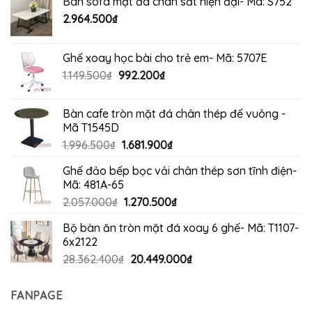
Bàn sofa mặt đá chân sắt hiện đại- Mã: S752
2.964.500
₫
Ghế xoay học bài cho trẻ em- Mã: 5707E
Giá
Giá
1.149.500
₫
992.200
₫
gốc
hiện
là:
tại
Bàn cafe tròn mặt đá chân thép đế vuông -
1.149.500₫.
là:
Mã T1545D
992.200₫.
Giá
Giá
1.996.500
₫
1.681.900
₫
gốc
hiện
Ghế đảo bếp bọc vải chân thép sơn tĩnh điện-
là:
tại
Mã: 481A-65
1.996.500₫.
là:
Giá
Giá
2.057.000
₫
1.270.500
₫
1.681.900₫.
gốc
hiện
Bộ bàn ăn tròn mặt đá xoay 6 ghế- Mã: T1107-
là:
tại
6x2122
2.057.000₫.
là:
Giá
Giá
28.362.400
₫
20.449.000
₫
1.270.500₫.
gốc
hiện
là:
tại
FANPAGE
28.362.400₫.
là: