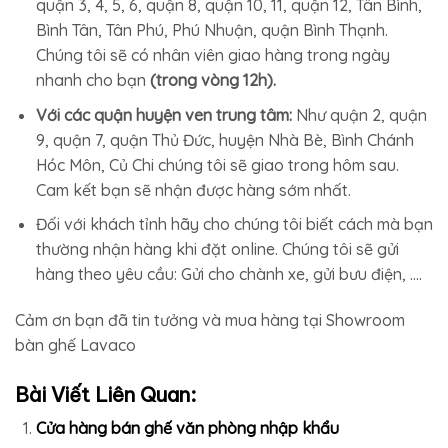
quận 3, 4, 5, 6, quận 8, quận 10, 11, quận 12, Tân Bình,
Bình Tân, Tân Phú, Phú Nhuận, quận Bình Thạnh.
Chúng tôi sẽ có nhân viên giao hàng trong ngày
nhanh cho bạn
(trong vòng 12h).
Với các quận huyện ven trung tâm:
Như quận 2, quận
9, quận 7, quận Thủ Đức, huyện Nhà Bè, Bình Chánh
Hóc Môn, Củ Chi chúng tôi sẽ giao trong hôm sau.
Cam kết bạn sẽ nhận được hàng sớm nhất.
Đối với khách tỉnh hãy cho chúng tôi biết cách mà bạn
thường nhận hàng khi đặt online. Chúng tôi sẽ gửi
hàng theo yêu cầu: Gửi cho chành xe, gửi bưu điện, ….
Cảm ơn bạn đã tin tưởng và mua hàng tại Showroom
bàn ghế Lavaco
Bài Viết Liên Quan:
Cửa hàng bán ghế văn phòng nhập khẩu