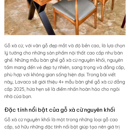
Gỗ xà cừ, với vân gỗ đẹp mắt và độ bền cao, là lựa chọn
lý tưởng cho những sản phẩm nội thất cao cấp như bàn
ghế. Những mẫu bàn ghế gỗ xà cừ nguyên khối, nguyên
tấm mang đến vẻ đẹp tự nhiên, sang trọng và đẳng cấp,
phù hợp với không gian sống hiện đại. Trong bài viết
này, Lavaco sẽ giới thiệu 4+ mẫu bàn ghế gỗ xà cừ đẳng
cấp 2025, hứa hẹn sẽ là điểm nhấn hoàn hảo cho ngôi
nhà của bạn.
Đặc tính nổi bật của gỗ xà cừ nguyên khối
Gỗ xà cừ nguyên khối là một trong những loại gỗ cao
cấp, sở hữu những đặc tính nổi bật giúp tạo nên giá trị