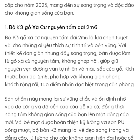
cấp cho năm 2025, mang đến sự sang trọng và độc đáo
cho không gian sống của bạn.
1. Bộ K3 gỗ Xà Cừ nguyên tấm dài 2m6
Bộ K3 gỗ xà cừ nguyên tấm dài 2m6 là lựa chọn tuyệt
vời cho những ai yêu thích sự tinh tế và bền vững. Với
thiết kế đơn giản nhưng đầy sang trọng, bàn được làm
từ gỗ xà cừ nguyên tấm, không ghép nối, giúp giữ
nguyên vẹn đường vân tự nhiên và màu sắc của gỗ. Kích
thước bàn dài 2m6, phù hợp với không gian phòng
khách rộng rãi, tạo điểm nhấn đặc biệt trong căn phòng.
Sản phẩm này mang lại sự vững chắc và ổn định nhờ
vào độ cứng và độ bền cao của gỗ xà cừ, đồng thời
nâng tầm không gian sống của bạn lên một đẳng cấp
mới. Với bề mặt được hoàn thiện kỹ lưỡng và sơn PU
bóng mượt, bộ bàn K3 mang lại vẻ đẹp sang trọng và
đẳng cấp, lý tưởng cho các không gian hiện đại hoặc cổ