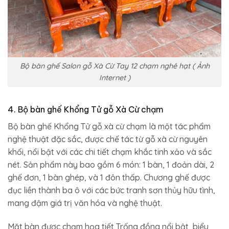
Bộ bàn ghế Salon gỗ Xà Cừ Tay 12 chạm nghê hạt ( Ảnh
Internet )
4. Bộ bàn ghế Khổng Tử gỗ Xà Cừ chạm
Bộ bàn ghế Khổng Tử gỗ xà cừ chạm là một tác phẩm
nghệ thuật đặc sắc, được chế tác từ gỗ xà cừ nguyên
khối, nổi bật với các chi tiết chạm khắc tinh xảo và sắc
nét. Sản phẩm này bao gồm 6 món: 1 bàn, 1 đoản dài, 2
ghế đơn, 1 bàn ghép, và 1 đôn thấp. Chương ghế được
đục liền thành ba ô với các bức tranh sơn thủy hữu tình,
mang đậm giá trị văn hóa và nghệ thuật.
Mặt bàn được chạm họa tiết Trống đồng nổi bật, biểu