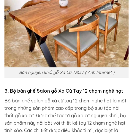
Bàn nguyên khối gỗ Xà Cừ TS137 ( Ảnh Internet )
3. Bộ bàn ghế Salon gỗ Xà Cừ Tay 12 chạm nghê hạt
Bộ bàn ghế salon gỗ xà cừ tay 12 chạm nghê hạt là một
trong những sản phẩm cao cấp trong bộ sưu tập nội
thất gỗ xà cừ. Được chế tác từ gỗ xà cừ nguyên khối, bộ
sản phẩm này nổi bật với thiết kế tay 12 chạm nghê hạt
tinh xảo. Các chi tiết được điêu khắc tỉ mỉ, đặc biệt là