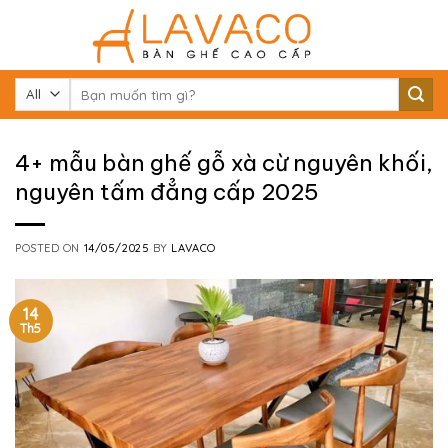
Skip
to
content
Tìm
kiếm:
4+ mẫu bàn ghế gỗ xà cừ nguyên khối,
nguyên tấm đẳng cấp 2025
POSTED ON
14/05/2025
BY
LAVACO
14
Th5