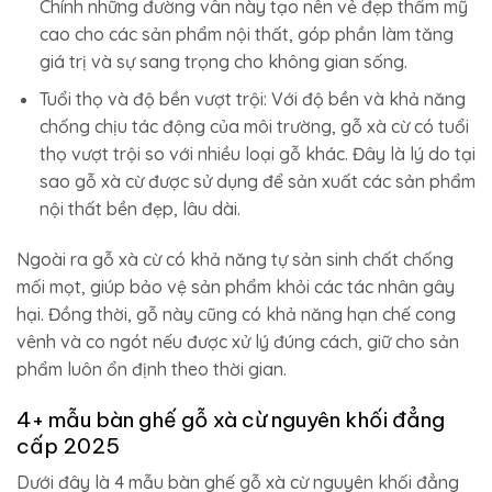
Chính những đường vân này tạo nên vẻ đẹp thẩm mỹ
cao cho các sản phẩm nội thất, góp phần làm tăng
giá trị và sự sang trọng cho không gian sống.
Tuổi thọ và độ bền vượt trội: Với độ bền và khả năng
chống chịu tác động của môi trường, gỗ xà cừ có tuổi
thọ vượt trội so với nhiều loại gỗ khác. Đây là lý do tại
sao gỗ xà cừ được sử dụng để sản xuất các sản phẩm
nội thất bền đẹp, lâu dài.
Ngoài ra gỗ xà cừ có khả năng tự sản sinh chất chống
mối mọt, giúp bảo vệ sản phẩm khỏi các tác nhân gây
hại. Đồng thời, gỗ này cũng có khả năng hạn chế cong
vênh và co ngót nếu được xử lý đúng cách, giữ cho sản
phẩm luôn ổn định theo thời gian.
4+ mẫu bàn ghế gỗ xà cừ nguyên khối đẳng
cấp 2025
Dưới đây là 4 mẫu bàn ghế gỗ xà cừ nguyên khối đẳng