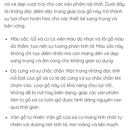
và vẻ đẹp vượt trội cho các sản phẩm nội thất. Dưới đây
là những đặc điểm đặc trưng giúp loại gỗ này trở thành
sự lựa chọn hoàn hảo cho các thiết kế sang trọng và
bền vững.
Màu sắc: Gỗ xà cừ có viền màu đỏ nhạt và lõi gỗ màu
đỏ thẫm, tạo nên sự tương phản tinh tế. Màu sắc này
không chỉ tạo điểm nhấn mà còn mang đến vẻ đẹp
sang trọng và ấm cúng cho không gian sử dụng.
Độ cứng và sự chắc chắn: Một trong những đặc tính
nổi bật của gỗ xà cừ là độ cứng và sự chắc chắn khi
chạm vào. Loại gỗ này có khả năng chịu lực tốt,
không dễ bị nứt hay biến dạng, giúp các sản phẩm
làm từ gỗ xà cừ luôn giữ được hình dáng nguyên vẹn
qua thời gian.
Vân gỗ tự nhiên: Vân gỗ của xà cừ mang tính chất tự
nhiên với đường nét tinh tế, mịn màng và liền mạch.