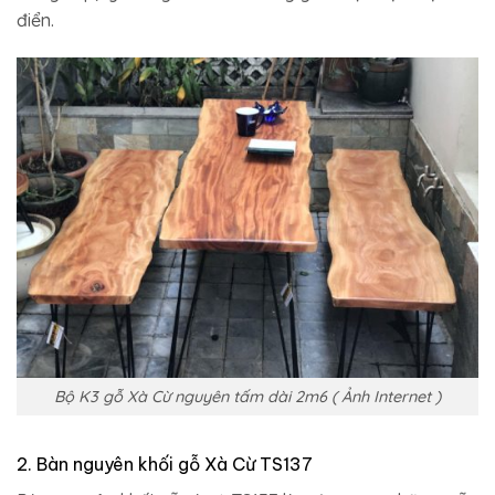
điển.
Bộ K3 gỗ Xà Cừ nguyên tấm dài 2m6 ( Ảnh Internet )
2. Bàn nguyên khối gỗ Xà Cừ TS137