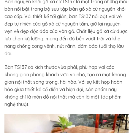
Bàn nguyên khối gỗ xà cừ TS137 là một trong những mẫu
bàn nổi bật trong bộ sưu tập bàn gỗ xà cừ nguyên khối
cao cấp. Với thiết kế tối giản, bàn TS137 nổi bật với vẻ
đẹp tự nhiên của gỗ xà cừ nguyên tấm, giữ lại nguyên
vẹn vẻ đẹp độc đáo của vân gỗ. Chất liệu gỗ xà cừ được
lựa chọn kỹ lưỡng, mang đến độ bền vượt trội và khả
năng chống cong vênh, nứt rãnh, đảm bảo tuổi thọ lâu
dài.
Bàn TS137 có kích thước vừa phải, phù hợp với các
không gian phòng khách vừa và nhỏ, tạo ra một không
gian nội thất sang trọng, hài hòa. Với sự kết hợp hoàn
hảo giữa thiết kế cổ điển và hiện đại, sản phẩm này
không chỉ là món đồ nội thất mà còn là một tác phẩm
nghệ thuật.