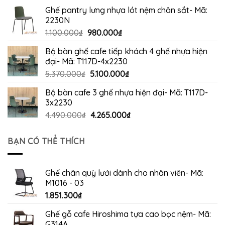
gốc
hiện
Ghế pantry lưng nhựa lót nệm chân sắt- Mã:
là:
tại
2230N
5.770.000₫.
là:
Giá
Giá
1.100.000
₫
980.000
₫
5.480.000₫.
gốc
hiện
Bộ bàn ghế cafe tiếp khách 4 ghế nhựa hiện
là:
tại
đại- Mã: T117D-4x2230
1.100.000₫.
là:
Giá
Giá
5.370.000
₫
5.100.000
₫
980.000₫.
gốc
hiện
Bộ bàn cafe 3 ghế nhựa hiện đại- Mã: T117D-
là:
tại
3x2230
5.370.000₫.
là:
Giá
Giá
4.490.000
₫
4.265.000
₫
5.100.000₫.
gốc
hiện
là:
tại
BẠN CÓ THỂ THÍCH
4.490.000₫.
là:
4.265.000₫.
Ghế chân quỳ lưới dành cho nhân viên- Mã:
M1016 - 03
1.851.300
₫
Ghế gỗ cafe Hiroshima tựa cao bọc nệm- Mã:
G314A