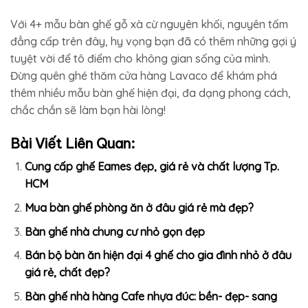
Với 4+ mẫu bàn ghế gỗ xà cừ nguyên khối, nguyên tấm
đẳng cấp trên đây, hy vọng bạn đã có thêm những gợi ý
tuyệt vời để tô điểm cho không gian sống của mình.
Đừng quên ghé thăm cửa hàng Lavaco để khám phá
thêm nhiều mẫu bàn ghế hiện đại, đa dạng phong cách,
chắc chắn sẽ làm bạn hài lòng!
Bài Viết Liên Quan:
Cung cấp ghế Eames đẹp, giá rẻ và chất lượng Tp.
HCM
Mua bàn ghế phòng ăn ở đâu giá rẻ mà đẹp?
Bàn ghế nhà chung cư nhỏ gọn đẹp
Bán bộ bàn ăn hiện đại 4 ghế cho gia đình nhỏ ở đâu
giá rẻ, chất đẹp?
Bàn ghế nhà hàng Cafe nhựa đúc: bền- đẹp- sang