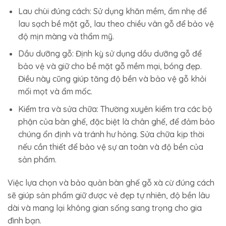
Lau chùi đúng cách: Sử dụng khăn mềm, ẩm nhẹ để
lau sạch bề mặt gỗ, lau theo chiều vân gỗ để bảo vệ
độ mịn màng và thẩm mỹ.
Dầu dưỡng gỗ: Định kỳ sử dụng dầu dưỡng gỗ để
bảo vệ và giữ cho bề mặt gỗ mềm mại, bóng đẹp.
Điều này cũng giúp tăng độ bền và bảo vệ gỗ khỏi
mối mọt và ẩm mốc.
Kiểm tra và sửa chữa: Thường xuyên kiểm tra các bộ
phận của bàn ghế, đặc biệt là chân ghế, để đảm bảo
chúng ổn định và tránh hư hỏng. Sửa chữa kịp thời
nếu cần thiết để bảo vệ sự an toàn và độ bền của
sản phẩm.
Việc lựa chọn và bảo quản bàn ghế gỗ xà cừ đúng cách
sẽ giúp sản phẩm giữ được vẻ đẹp tự nhiên, độ bền lâu
dài và mang lại không gian sống sang trọng cho gia
đình bạn.