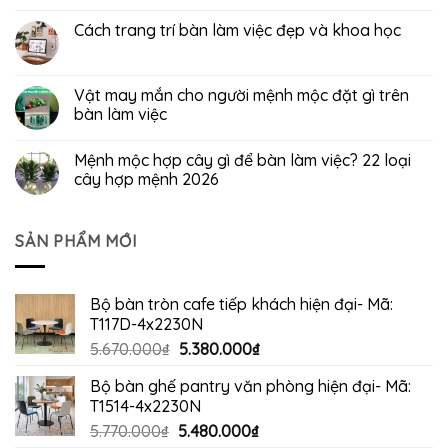
Cách trang trí bàn làm việc đẹp và khoa học
Vật may mắn cho người mệnh mộc đặt gì trên
bàn làm việc
Mệnh mộc hợp cây gì để bàn làm việc? 22 loại
cây hợp mệnh 2026
SẢN PHẨM MỚI
Bộ bàn tròn cafe tiếp khách hiện đại- Mã:
T117D-4x2230N
Giá
Giá
5.670.000
₫
5.380.000
₫
gốc
hiện
Bộ bàn ghế pantry văn phòng hiện đại- Mã:
là:
tại
T1514-4x2230N
5.670.000₫.
là:
Giá
Giá
5.770.000
₫
5.480.000
₫
5.380.000₫.