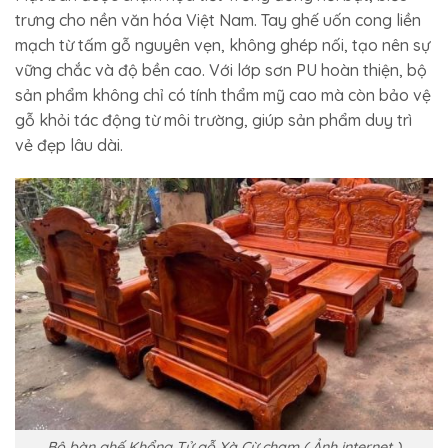
trưng cho nền văn hóa Việt Nam. Tay ghế uốn cong liền
mạch từ tấm gỗ nguyên vẹn, không ghép nối, tạo nên sự
vững chắc và độ bền cao. Với lớp sơn PU hoàn thiện, bộ
sản phẩm không chỉ có tính thẩm mỹ cao mà còn bảo vệ
gỗ khỏi tác động từ môi trường, giúp sản phẩm duy trì
vẻ đẹp lâu dài.
Bộ bàn ghế Khổng Tử gỗ Xà Cừ chạm ( Ảnh internet )