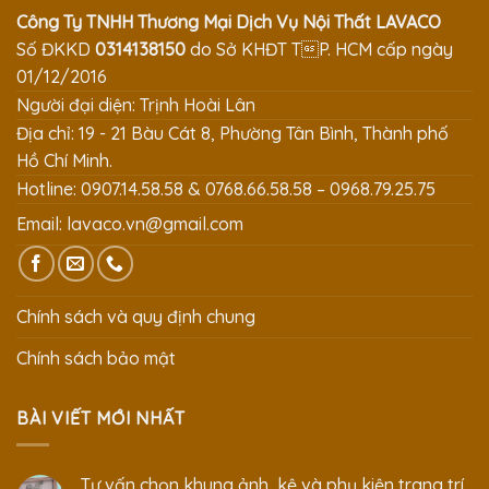
Công Ty TNHH Thương Mại Dịch Vụ Nội Thất LAVACO
Số ĐKKD
0314138150
do Sở KHĐT TP. HCM cấp ngày
01/12/2016
Người đại diện: Trịnh Hoài Lân
Địa chỉ: 19 - 21 Bàu Cát 8, Phường Tân Bình, Thành phố
Hồ Chí Minh.
Hotline: 0907.14.58.58 & 0768.66.58.58 – 0968.79.25.75
Email:
lavaco.vn@gmail.com
Chính sách và quy định chung
Chính sách bảo mật
BÀI VIẾT MỚI NHẤT
Tư vấn chọn khung ảnh, kệ và phụ kiện trang trí