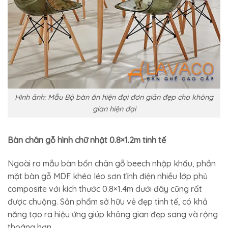
Hình ảnh: Mẫu Bộ bàn ăn hiện đại đơn giản đẹp cho không
gian hiện đại
Bàn chân gỗ hình chữ nhật 0.8×1.2m tinh tế
Ngoài ra mẫu bàn bốn chân gỗ beech nhập khẩu, phần
mặt bàn gỗ MDF khéo léo sơn tĩnh điện nhiều lớp phủ
composite với kích thước 0.8×1.4m dưới đây cũng rất
được chuộng. Sản phẩm sở hữu vẻ đẹp tinh tế, có khả
năng tạo ra hiệu ứng giúp không gian đẹp sang và rộng
thoáng hơn.