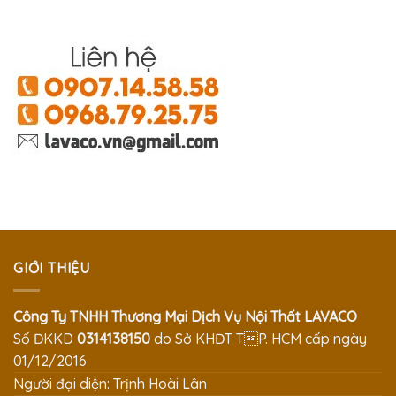
GIỚI THIỆU
Công Ty TNHH Thương Mại Dịch Vụ Nội Thất LAVACO
Số ĐKKD
0314138150
do Sở KHĐT TP. HCM cấp ngày
01/12/2016
Người đại diện: Trịnh Hoài Lân