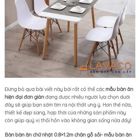
Đừng bỏ qua bài viết này bởi rất có thể các
mẫu bàn ăn
hiện đại đơn giản
đang được nhiều người lựa chọn dưới
đây sẽ giúp bạn sớm tìm ra nội thất ưng ý. Hơn thế nữa,
thiết kế đẹp sang, hợp thời của những sản phẩm này
còn giúp quý vị thổi hồn vào không gian sống nữa đấy!
Bàn bàn ăn chữ nhật 0.8×1.2m chân gỗ sồi- mẫu bàn ăn