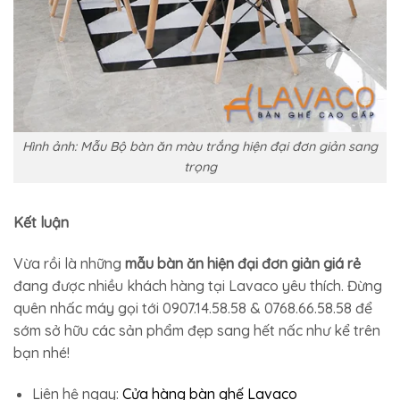
Hình ảnh: Mẫu Bộ bàn ăn màu trắng hiện đại đơn giản sang
trọng
Kết luận
Vừa rồi là những
mẫu bàn ăn hiện đại đơn giản giá rẻ
đang được nhiều khách hàng tại Lavaco yêu thích. Đừng
quên nhấc máy gọi tới 0907.14.58.58 & 0768.66.58.58 để
sớm sở hữu các sản phẩm đẹp sang hết nấc như kể trên
bạn nhé!
Liên hệ ngay:
Cửa hàng bàn ghế Lavaco