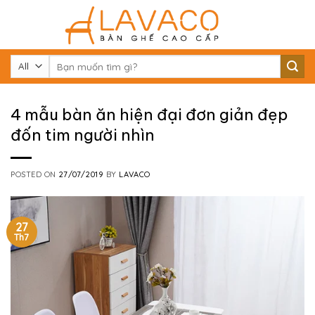
Skip
to
content
Tìm
kiếm:
4 mẫu bàn ăn hiện đại đơn giản đẹp
đốn tim người nhìn
POSTED ON
27/07/2019
BY
LAVACO
27
Th7