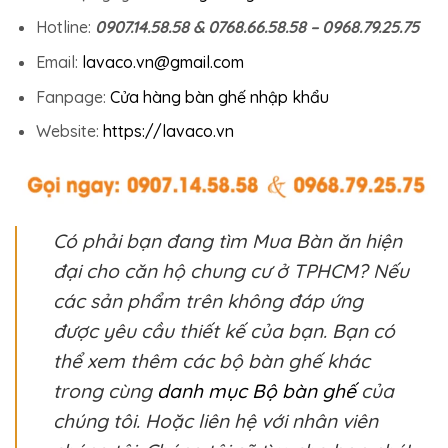
Hotline:
0907.14.58.58 & 0768.66.58.58 – 0968.79.25.75
Email:
lavaco.vn@gmail.com
Fanpage:
Cửa hàng bàn ghế nhập khẩu
Website:
https://lavaco.vn
Có phải bạn đang tìm Mua Bàn ăn hiện
đại cho căn hộ chung cư ở TPHCM? Nếu
các sản phẩm trên không đáp ứng
được yêu cầu thiết kế của bạn. Bạn có
thể xem thêm các bộ bàn ghế khác
trong cùng
danh mục Bộ bàn ghế
của
chúng tôi. Hoặc liên hệ với nhân viên