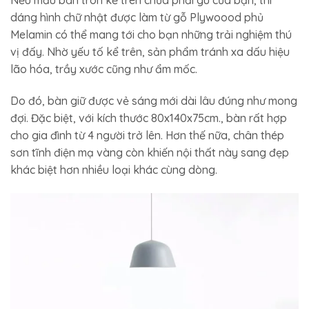
Nếu mẫu bàn tròn kể trên chưa phải gu của bạn, thì
dáng hình chữ nhật được làm từ gỗ Plywoood phủ
Melamin có thể mang tới cho bạn những trải nghiệm thú
vị đấy. Nhờ yếu tố kể trên, sản phẩm tránh xa dấu hiệu
lão hóa, trầy xước cũng như ẩm mốc.
Do đó, bàn giữ được vẻ sáng mới dài lâu đúng như mong
đợi. Đặc biệt, với kích thước 80x140x75cm., bàn rất hợp
cho gia đình từ 4 người trở lên. Hơn thế nữa, chân thép
sơn tĩnh điện mạ vàng còn khiến nội thất này sang đẹp
khác biệt hơn nhiều loại khác cùng dòng.