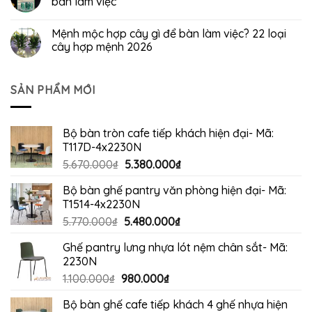
bàn làm việc
Mệnh mộc hợp cây gì để bàn làm việc? 22 loại
cây hợp mệnh 2026
SẢN PHẨM MỚI
Bộ bàn tròn cafe tiếp khách hiện đại- Mã:
T117D-4x2230N
Giá
Giá
5.670.000
₫
5.380.000
₫
gốc
hiện
Bộ bàn ghế pantry văn phòng hiện đại- Mã:
là:
tại
T1514-4x2230N
5.670.000₫.
là:
Giá
Giá
5.770.000
₫
5.480.000
₫
5.380.000₫.
gốc
hiện
Ghế pantry lưng nhựa lót nệm chân sắt- Mã:
là:
tại
2230N
5.770.000₫.
là:
Giá
Giá
1.100.000
₫
980.000
₫
5.480.000₫.
gốc
hiện
Bộ bàn ghế cafe tiếp khách 4 ghế nhựa hiện
là:
tại