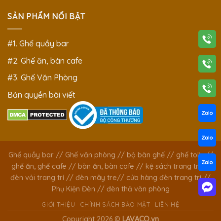
SẢN PHẨM NỔI BẬT
#1. Ghế quầy bar
#2. Ghế ăn, bàn cafe
#3. Ghế Văn Phòng
Bản quyền bài viết
Ghế quầy bar
//
Ghế văn phòng
//
bộ bàn ghế
//
ghế tolix
//
ghế ăn, ghế cafe
//
bàn ăn, bàn cafe
//
kệ sách trang trí
//
đèn vải trang trí
//
đèn mây tre
//
cửa hàng đèn trang trí
//
Phụ Kiện Đèn
//
đèn thả văn phòng
GIỚI THIỆU
CHÍNH SÁCH BẢO MẬT
LIÊN HỆ
Copyright 2026 ©
LAVACO.vn