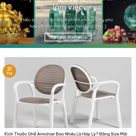
làm việc
Nếu lựa chọn đúng vật phẩm phong thủy phù
hợp với bản mệnh, góc làm [Đọc tiếp..]
CONTINUE READING
→
21
Th2
Kích Thước Ghế Armchair Bao Nhiêu Là Hợp Lý? Bảng Size Mới