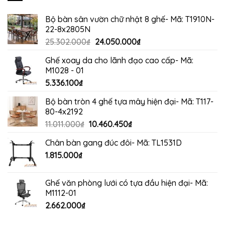
Bộ bàn sân vườn chữ nhật 8 ghế- Mã: T1910N-
22-8x2805N
Giá
Giá
25.302.000
₫
24.050.000
₫
gốc
hiện
Ghế xoay da cho lãnh đạo cao cấp- Mã:
là:
tại
M1028 - 01
25.302.000₫.
là:
5.336.100
₫
24.050.000₫.
Bộ bàn tròn 4 ghế tựa mây hiện đại- Mã: T117-
80-4x2192
Giá
Giá
11.011.000
₫
10.460.450
₫
gốc
hiện
Chân bàn gang đúc đôi- Mã: TL1531D
là:
tại
1.815.000
₫
11.011.000₫.
là:
10.460.450₫.
Ghế văn phòng lưới có tựa đầu hiện đại- Mã:
M1112-01
2.662.000
₫