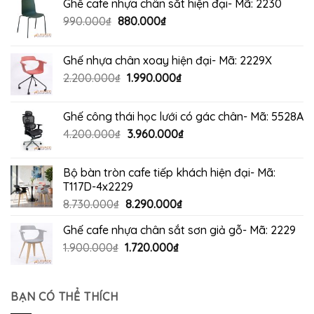
Ghế cafe nhựa chân sắt hiện đại- Mã: 2230
Giá
Giá
990.000
₫
880.000
₫
gốc
hiện
là:
tại
Ghế nhựa chân xoay hiện đại- Mã: 2229X
990.000₫.
là:
Giá
Giá
2.200.000
₫
1.990.000
₫
880.000₫.
gốc
hiện
là:
tại
Ghế công thái học lưới có gác chân- Mã: 5528A
2.200.000₫.
là:
Giá
Giá
4.200.000
₫
3.960.000
₫
1.990.000₫.
gốc
hiện
là:
tại
Bộ bàn tròn cafe tiếp khách hiện đại- Mã:
4.200.000₫.
là:
T117D-4x2229
3.960.000₫.
Giá
Giá
8.730.000
₫
8.290.000
₫
gốc
hiện
Ghế cafe nhựa chân sắt sơn giả gỗ- Mã: 2229
là:
tại
Giá
Giá
1.900.000
₫
8.730.000₫.
1.720.000
₫
là:
gốc
hiện
8.290.000₫.
là:
tại
1.900.000₫.
là:
BẠN CÓ THỂ THÍCH
1.720.000₫.