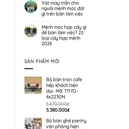
Vật may mắn cho
người mệnh mộc đặt
gì trên bàn làm việc
Mệnh mộc hợp cây gì
để bàn làm việc? 22
loại cây hợp mệnh
2026
SẢN PHẨM MỚI
Bộ bàn tròn cafe
tiếp khách hiện
đại- Mã: T117D-
4x2230N
5.670.000
₫
Giá
Giá
5.380.000
₫
gốc
hiện
Bộ bàn ghế pantry
là:
tại
văn phòng hiện
5.670.000₫.
là: