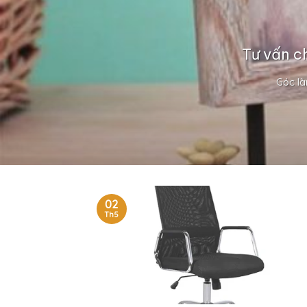
Tư vấn c
Góc là
02
Th5