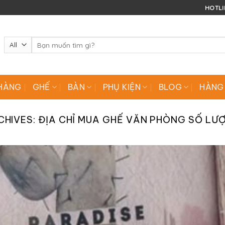
HOTLIN
Tìm
kiếm:
HÀNG
GHẾ
BÀN
PHỤ KIỆN
BLOG
HÀNG
CHIVES:
ĐỊA CHỈ MUA GHẾ VĂN PHÒNG SỐ LƯ