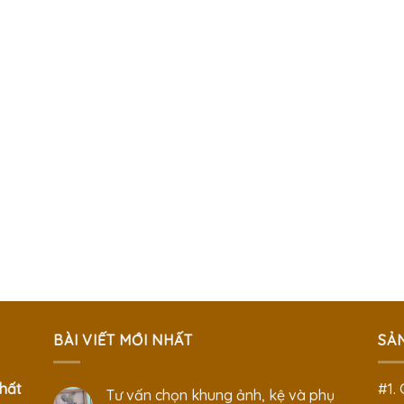
BÀI VIẾT MỚI NHẤT
SẢ
hất
#1.
Tư vấn chọn khung ảnh, kệ và phụ