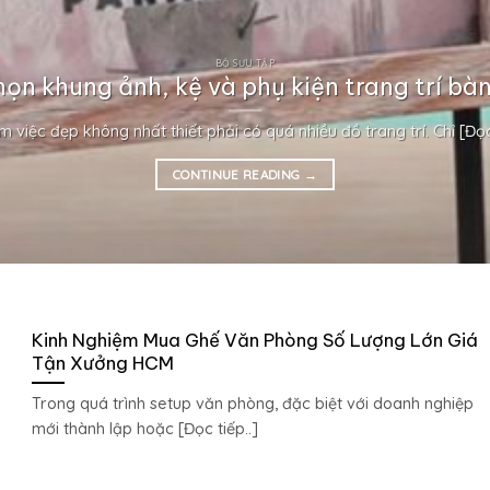
BỘ SƯU TẬP
họn khung ảnh, kệ và phụ kiện trang trí bàn
m việc đẹp không nhất thiết phải có quá nhiều đồ trang trí. Chỉ [Đọc 
CONTINUE READING
→
Kinh Nghiệm Mua Ghế Văn Phòng Số Lượng Lớn Giá
Tận Xưởng HCM
Trong quá trình setup văn phòng, đặc biệt với doanh nghiệp
mới thành lập hoặc [Đọc tiếp..]