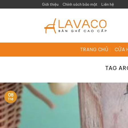
Skip
Giới thiệu
Chính sách bảo mật
Liên hệ
to
content
TRANG CHỦ
CỬA 
TAG AR
08
Th8