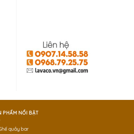
N PHẨM NỔI BẬT
 Ghế quầy bar