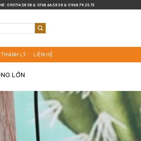
E: 0907.14.58.58 & 0768.66.58.58 & 0968.79.25.75
 THANH LÝ
LIÊN HỆ
ỢNG LỚN