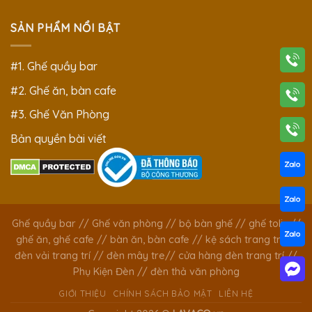
SẢN PHẨM NỔI BẬT
#1. Ghế quầy bar
#2. Ghế ăn, bàn cafe
#3. Ghế Văn Phòng
Bản quyền bài viết
Ghế quầy bar
//
Ghế văn phòng
//
bộ bàn ghế
//
ghế tolix
//
ghế ăn, ghế cafe
//
bàn ăn, bàn cafe
//
kệ sách trang trí
//
đèn vải trang trí
//
đèn mây tre
//
cửa hàng đèn trang trí
//
Phụ Kiện Đèn
//
đèn thả văn phòng
GIỚI THIỆU
CHÍNH SÁCH BẢO MẬT
LIÊN HỆ