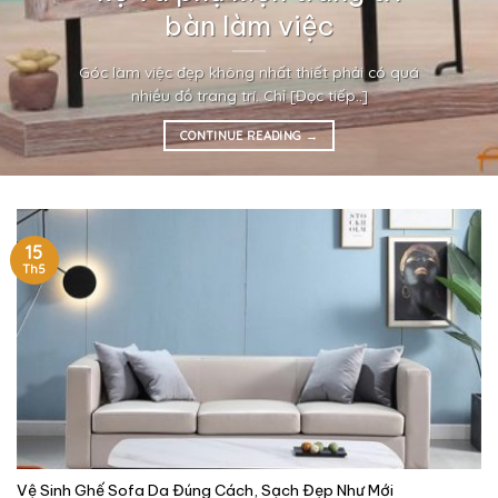
bàn làm việc
Góc làm việc đẹp không nhất thiết phải có quá
nhiều đồ trang trí. Chỉ [Đọc tiếp..]
CONTINUE READING
→
15
Th5
Vệ Sinh Ghế Sofa Da Đúng Cách, Sạch Đẹp Như Mới