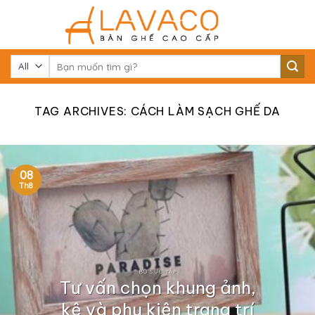
Skip
to
content
Tìm
kiếm:
TAG ARCHIVES:
CÁCH LÀM SẠCH GHẾ DA
08
Th8
BỘ SƯU TẬP
Tư vấn chọn khung ảnh,
kệ và phụ kiện trang trí