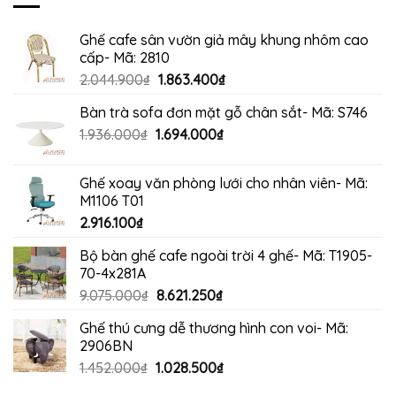
4.265.000₫.
Ghế cafe sân vườn giả mây khung nhôm cao
cấp- Mã: 2810
Giá
Giá
2.044.900
₫
1.863.400
₫
gốc
hiện
Bàn trà sofa đơn mặt gỗ chân sắt- Mã: S746
là:
tại
Giá
Giá
1.936.000
₫
1.694.000
2.044.900₫.
₫
là:
gốc
hiện
1.863.400₫.
là:
tại
Ghế xoay văn phòng lưới cho nhân viên- Mã:
1.936.000₫.
là:
M1106 T01
1.694.000₫.
2.916.100
₫
Bộ bàn ghế cafe ngoài trời 4 ghế- Mã: T1905-
70-4x281A
Giá
Giá
9.075.000
₫
8.621.250
₫
gốc
hiện
Ghế thú cưng dễ thương hình con voi- Mã:
là:
tại
2906BN
9.075.000₫.
là:
Giá
Giá
1.452.000
₫
1.028.500
₫
8.621.250₫.
gốc
hiện