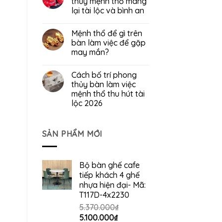
thủy mệnh thổ mang
lại tài lộc và bình an
Mệnh thổ để gì trên
bàn làm việc để gặp
may mắn?
Cách bố trí phong
thủy bàn làm việc
mệnh thổ thu hút tài
lộc 2026
SẢN PHẨM MỚI
Bộ bàn ghế cafe
tiếp khách 4 ghế
nhựa hiện đại- Mã:
T117D-4x2230
5.370.000
₫
Giá
Giá
5.100.000
₫