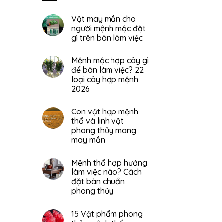
Vật may mắn cho
người mệnh mộc đặt
gì trên bàn làm việc
Mệnh mộc hợp cây gì
để bàn làm việc? 22
loại cây hợp mệnh
2026
Con vật hợp mệnh
thổ và linh vật
phong thủy mang
may mắn
Mệnh thổ hợp hướng
làm việc nào? Cách
đặt bàn chuẩn
phong thủy
15 Vật phẩm phong