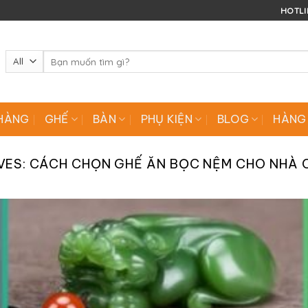
HOTLIN
Tìm
kiếm:
HÀNG
GHẾ
BÀN
PHỤ KIỆN
BLOG
HÀNG
VES:
CÁCH CHỌN GHẾ ĂN BỌC NỆM CHO NHÀ 