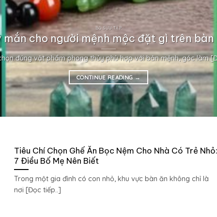
BỘ SƯU TẬP
 mắn cho người mệnh mộc đặt gì trên bàn 
chọn đúng vật phẩm phong thủy phù hợp với bản mệnh, góc làm [Đọ
CONTINUE READING
→
Tiêu Chí Chọn Ghế Ăn Bọc Nệm Cho Nhà Có Trẻ Nhỏ
7 Điều Bố Mẹ Nên Biết
Trong một gia đình có con nhỏ, khu vực bàn ăn không chỉ là
nơi [Đọc tiếp..]