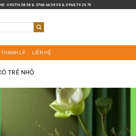
E: 0907.14.58.58 & 0768.66.58.58 & 0968.79.25.75
 THANH LÝ
LIÊN HỆ
CÓ TRẺ NHỎ