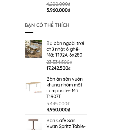
4.200.000
₫
Giá
Giá
3.960.000
₫
gốc
hiện
là:
tại
BẠN CÓ THỂ THÍCH
4.200.000₫.
là:
3.960.000₫.
Bộ bàn ngoài trời
chữ nhật 6 ghế-
Mã: T192A-6x280
23.534.500
₫
Giá
Giá
17.242.500
₫
gốc
hiện
Bàn ăn sân vườn
là:
tại
khung nhôm mặt
23.534.500₫.
là:
composite- Mã:
17.242.500₫.
T1907T
5.445.000
₫
Giá
Giá
4.950.000
₫
gốc
hiện
Bàn Cafe Sân
là:
tại
Vườn Spritz Table-
5.445.000₫.
là: