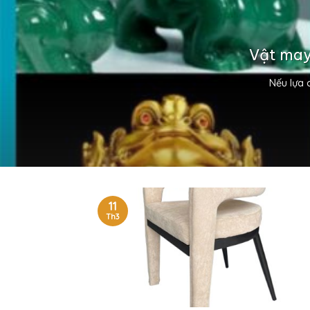
Vật may
Nếu lựa 
11
Th3