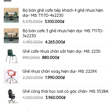
Bộ bàn ghế cafe tiếp khách 4 ghế nhựa hiện
đại- Mã: T117D-4x2230
Giá
Giá
5.370.000
₫
5.100.000
₫
gốc
hiện
Bộ bàn cafe 3 ghế nhựa hiện đại- Mã: T117D-
là:
tại
3x2230
5.370.000₫.
là:
Giá
Giá
4.490.000
₫
4.265.000
₫
5.100.000₫.
gốc
hiện
Ghế cafe nhựa chân sắt hiện đại- Mã: 2230
là:
tại
Giá
Giá
990.000
₫
880.000
4.490.000₫.
₫
là:
gốc
hiện
4.265.000₫.
là:
tại
Ghế nhựa chân xoay hiện đại- Mã: 2229X
990.000₫.
là:
Giá
Giá
2.200.000
₫
1.990.000
₫
880.000₫.
gốc
hiện
là:
tại
Ghế công thái học lưới có gác chân- Mã: 5528A
2.200.000₫.
là:
Giá
Giá
4.200.000
₫
3.960.000
₫
1.990.000₫.
gốc
hiện
là:
tại