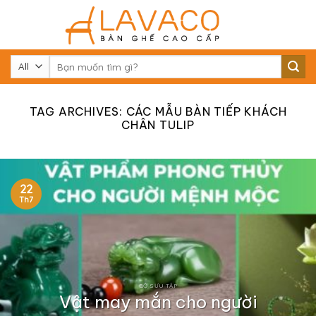
Skip
to
content
Tìm
kiếm:
TAG ARCHIVES:
CÁC MẪU BÀN TIẾP KHÁCH
CHÂN TULIP
22
Th7
BỘ SƯU TẬP
Vật may mắn cho người