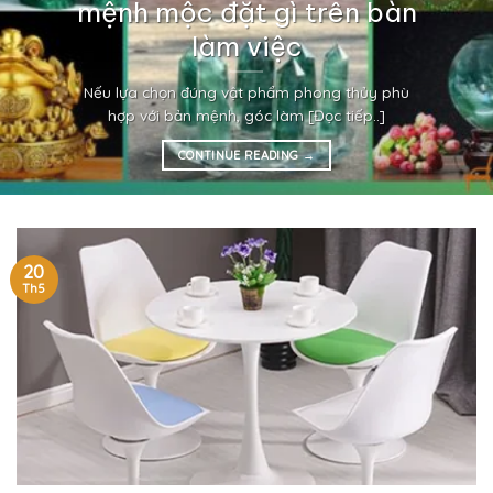
mệnh mộc đặt gì trên bàn
làm việc
Nếu lựa chọn đúng vật phẩm phong thủy phù
hợp với bản mệnh, góc làm [Đọc tiếp..]
CONTINUE READING
→
20
Th5