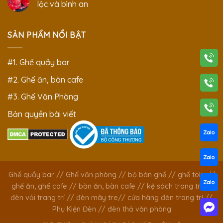
lộc và bình an
SẢN PHẨM NỔI BẬT
#1. Ghế quầy bar
#2. Ghế ăn, bàn cafe
#3. Ghế Văn Phòng
Bản quyền bài viết
Ghế quầy bar
//
Ghế văn phòng
//
bộ bàn ghế
//
ghế tolix
//
ghế ăn, ghế cafe
//
bàn ăn, bàn cafe
//
kệ sách trang trí
//
đèn vải trang trí
//
đèn mây tre
//
cửa hàng đèn trang trí
//
Phụ Kiện Đèn
//
đèn thả văn phòng