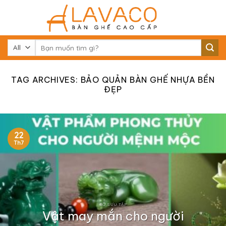
Skip
to
content
Tìm
kiếm:
TAG ARCHIVES:
BẢO QUẢN BÀN GHẾ NHỰA BỀN
ĐẸP
22
Th7
BỘ SƯU TẬP
Vật may mắn cho người