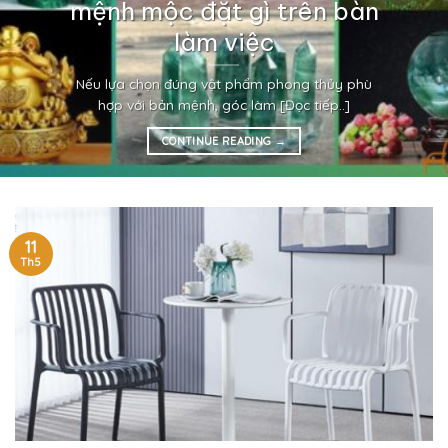
mệnh mộc đặt gì trên bàn
làm việc
Nếu lựa chọn đúng vật phẩm phong thủy phù
hợp với bản mệnh, góc làm [Đọc tiếp..]
CONTINUE READING
→
11
Th5