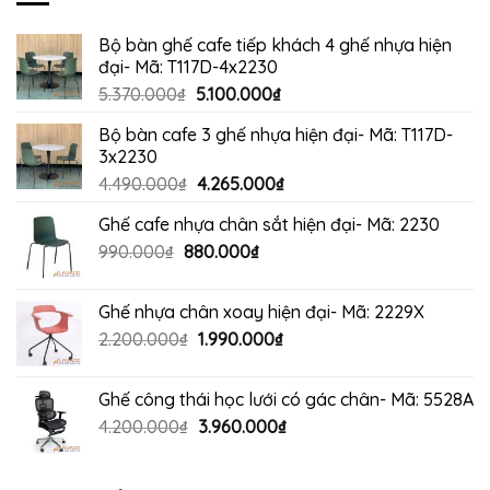
Bộ bàn ghế cafe tiếp khách 4 ghế nhựa hiện
đại- Mã: T117D-4x2230
Giá
Giá
5.370.000
₫
5.100.000
₫
gốc
hiện
Bộ bàn cafe 3 ghế nhựa hiện đại- Mã: T117D-
là:
tại
3x2230
5.370.000₫.
là:
Giá
Giá
4.490.000
₫
4.265.000
₫
5.100.000₫.
gốc
hiện
Ghế cafe nhựa chân sắt hiện đại- Mã: 2230
là:
tại
Giá
Giá
990.000
₫
880.000
4.490.000₫.
₫
là:
gốc
hiện
4.265.000₫.
là:
tại
Ghế nhựa chân xoay hiện đại- Mã: 2229X
990.000₫.
là:
Giá
Giá
2.200.000
₫
1.990.000
₫
880.000₫.
gốc
hiện
là:
tại
Ghế công thái học lưới có gác chân- Mã: 5528A
2.200.000₫.
là:
Giá
Giá
4.200.000
₫
3.960.000
₫
1.990.000₫.
gốc
hiện
là:
tại