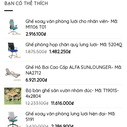
4.200.000₫.
là:
BẠN CÓ THỂ THÍCH
3.960.000₫.
Ghế xoay văn phòng lưới cho nhân viên- Mã:
M1106 T01
2.916.100
₫
Ghế phòng họp chân quỳ lưng lưới- Mã: 5204Q
Giá
Giá
1.875.500
₫
1.482.250
₫
gốc
hiện
là:
tại
Ghế Hồ Bơi Cao Cấp ALFA SUNLOUNGER– Mã:
1.875.500₫.
là:
NA2712
1.482.250₫.
6.921.200
₫
Bộ bàn ghế sân vườn nhôm đúc- Mã: T1901S-
4x2804
Giá
Giá
12.233.100
₫
11.616.000
₫
gốc
hiện
Ghế xoay văn phòng lưng lưới hiện đại- Mã:
là:
tại
5191
12.233.100₫.
là:
Giá
Giá
2.420.000
₫
2.286.900
₫
11.616.000₫.