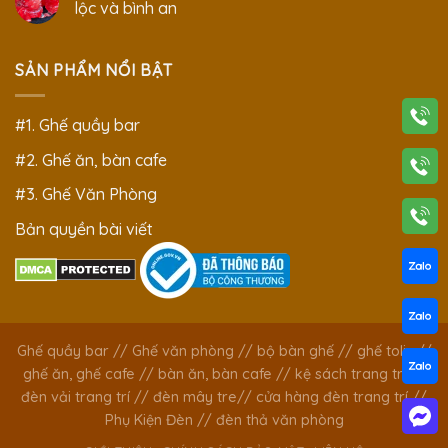
lộc và bình an
SẢN PHẨM NỔI BẬT
#1. Ghế quầy bar
#2. Ghế ăn, bàn cafe
#3. Ghế Văn Phòng
Bản quyền bài viết
Ghế quầy bar
//
Ghế văn phòng
//
bộ bàn ghế
//
ghế tolix
//
ghế ăn, ghế cafe
//
bàn ăn, bàn cafe
//
kệ sách trang trí
//
đèn vải trang trí
//
đèn mây tre
//
cửa hàng đèn trang trí
//
Phụ Kiện Đèn
//
đèn thả văn phòng