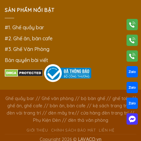
SẢN PHẨM NỔI BẬT
#1. Ghế quầy bar
#2. Ghế ăn, bàn cafe
#3. Ghế Văn Phòng
Bản quyền bài viết
Ghế quầy bar
//
Ghế văn phòng
//
bộ bàn ghế
//
ghế tolix
//
ghế ăn, ghế cafe
//
bàn ăn, bàn cafe
//
kệ sách trang trí
//
đèn vải trang trí
//
đèn mây tre
//
cửa hàng đèn trang trí
//
Phụ Kiện Đèn
//
đèn thả văn phòng
GIỚI THIỆU
CHÍNH SÁCH BẢO MẬT
LIÊN HỆ
Copyright 2026 ©
LAVACO.vn