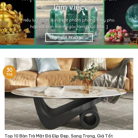
làm việc
Nếu lựa chọn đúng vật phẩm phong thủy phù
hợp với bản mệnh, góc làm [Đọc tiếp..]
CONTINUE READING
→
30
Th5
Top 10 Bàn Trà Mặt Đá Elip Đẹp, Sang Trọng, Giá Tốt