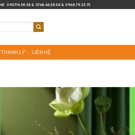
E: 0907.14.58.58 & 0768.66.58.58 & 0968.79.25.75
 THANH LÝ
LIÊN HỆ