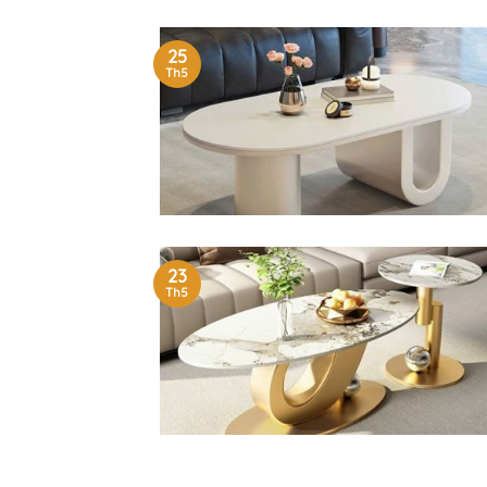
25
Th5
23
Th5