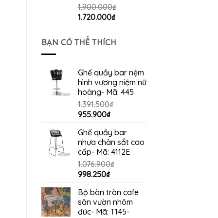
1.900.000
₫
Giá
Giá
1.720.000
₫
gốc
hiện
là:
tại
BẠN CÓ THỂ THÍCH
1.900.000₫.
là:
1.720.000₫.
Ghế quầy bar nệm
hình vương niệm nữ
hoàng- Mã: 445
1.391.500
₫
Giá
Giá
955.900
₫
gốc
hiện
Ghế quầy bar
là:
tại
nhựa chân sắt cao
1.391.500₫.
là:
cấp- Mã: 4112E
955.900₫.
1.076.900
₫
Giá
Giá
998.250
₫
gốc
hiện
Bộ bàn tròn cafe
là:
tại
sân vườn nhôm
1.076.900₫.
là:
đúc- Mã: T145-
998.250₫.