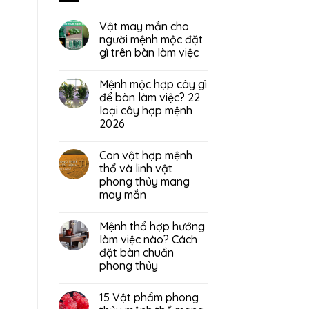
Vật may mắn cho
người mệnh mộc đặt
gì trên bàn làm việc
Mệnh mộc hợp cây gì
để bàn làm việc? 22
loại cây hợp mệnh
2026
Con vật hợp mệnh
thổ và linh vật
phong thủy mang
may mắn
Mệnh thổ hợp hướng
làm việc nào? Cách
đặt bàn chuẩn
phong thủy
15 Vật phẩm phong