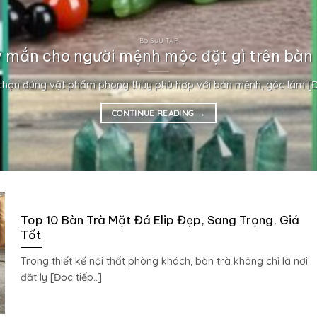
BỘ SƯU TẬP
 mắn cho người mệnh mộc đặt gì trên bàn 
chọn đúng vật phẩm phong thủy phù hợp với bản mệnh, góc làm [Đọ
CONTINUE READING
→
Top 10 Bàn Trà Mặt Đá Elip Đẹp, Sang Trọng, Giá
Tốt
Trong thiết kế nội thất phòng khách, bàn trà không chỉ là nơi
đặt ly [Đọc tiếp..]