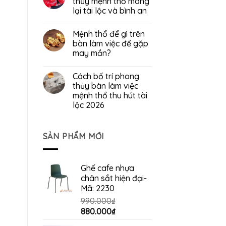
thủy mệnh thổ mang
lại tài lộc và bình an
Mệnh thổ để gì trên
bàn làm việc để gặp
may mắn?
Cách bố trí phong
thủy bàn làm việc
mệnh thổ thu hút tài
lộc 2026
SẢN PHẨM MỚI
Ghế cafe nhựa
chân sắt hiện đại-
Mã: 2230
990.000
₫
Giá
Giá
880.000
₫
gốc
hiện