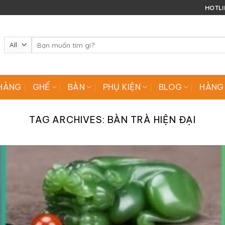
HOTLIN
Tìm
kiếm:
HÀNG
GHẾ
BÀN
PHỤ KIỆN
BLOG
HÀNG
TAG ARCHIVES:
BÀN TRÀ HIỆN ĐẠI