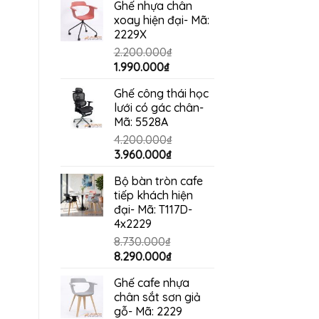
Ghế nhựa chân
là:
tại
xoay hiện đại- Mã:
990.000₫.
là:
2229X
880.000₫.
2.200.000
₫
Giá
Giá
1.990.000
₫
gốc
hiện
Ghế công thái học
là:
tại
lưới có gác chân-
2.200.000₫.
là:
Mã: 5528A
1.990.000₫.
4.200.000
₫
Giá
Giá
3.960.000
₫
gốc
hiện
Bộ bàn tròn cafe
là:
tại
tiếp khách hiện
4.200.000₫.
là:
đại- Mã: T117D-
3.960.000₫.
4x2229
8.730.000
₫
Giá
Giá
8.290.000
₫
gốc
hiện
Ghế cafe nhựa
là:
tại
chân sắt sơn giả
8.730.000₫.
là:
gỗ- Mã: 2229
8.290.000₫.