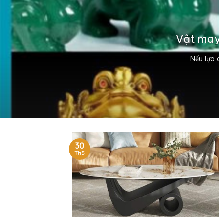
Vật may
Nếu lựa 
30
Th5