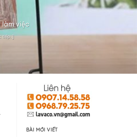
 làm việc
tiếp..]
,
BÀI MỚI VIẾT