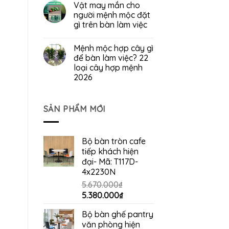
Vật may mắn cho
người mệnh mộc đặt
gì trên bàn làm việc
Mệnh mộc hợp cây gì
để bàn làm việc? 22
loại cây hợp mệnh
2026
SẢN PHẨM MỚI
Bộ bàn tròn cafe
tiếp khách hiện
đại- Mã: T117D-
4x2230N
5.670.000
₫
Giá
Giá
5.380.000
₫
gốc
hiện
Bộ bàn ghế pantry
là:
tại
văn phòng hiện
5.670.000₫.
là: