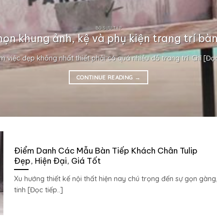
BỘ SƯU TẬP
họn khung ảnh, kệ và phụ kiện trang trí bàn
m việc đẹp không nhất thiết phải có quá nhiều đồ trang trí. Chỉ [Đọc 
CONTINUE READING
→
Điểm Danh Các Mẫu Bàn Tiếp Khách Chân Tulip
Đẹp, Hiện Đại, Giá Tốt
Xu hướng thiết kế nội thất hiện nay chú trọng đến sự gọn gàng
tinh [Đọc tiếp..]