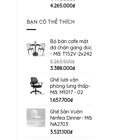
Giá
Giá
4.265.000
₫
gốc
hiện
là:
tại
BẠN CÓ THỂ THÍCH
4.490.000₫.
là:
4.265.000₫.
Bộ bàn cafe mặt
đá chân gang đúc
- Mã: T152V-2x242
5.263.500
₫
Giá
Giá
3.388.000
₫
gốc
hiện
Ghế lưới văn
là:
tại
phòng lưng thấp-
5.263.500₫.
là:
Mã: M1017 - 02
3.388.000₫.
1.657.700
₫
Ghế Sân Vườn
Ninfea Dinner- Mã:
NA2703
3.521.100
₫