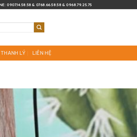
E: 0907.14.58.58 & 0768.66.58.58 & 0968.79.25.75
 THANH LÝ
LIÊN HỆ