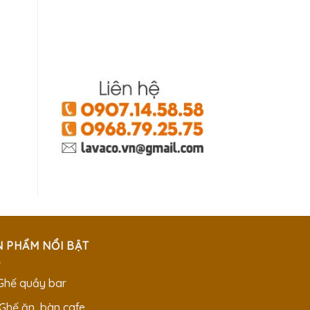
N PHẨM NỔI BẬT
 Ghế quầy bar
 Ghế ăn, bàn cafe