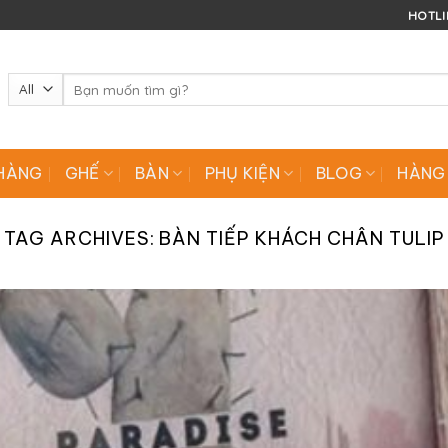
HOTLIN
Tìm
kiếm:
HÀNG
GHẾ
BÀN
PHỤ KIỆN
BLOG
HÀNG
TAG ARCHIVES:
BÀN TIẾP KHÁCH CHÂN TULIP