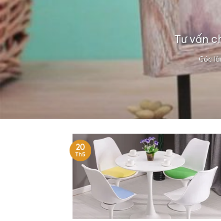
Tư vấn c
Góc là
20
Th5