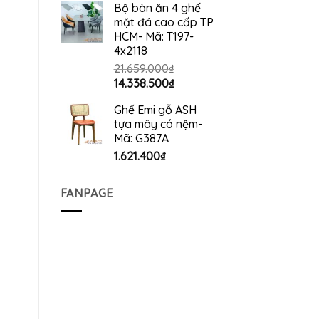
Bộ bàn ăn 4 ghế
mặt đá cao cấp TP
HCM- Mã: T197-
4x2118
21.659.000
₫
Giá
Giá
14.338.500
₫
gốc
hiện
Ghế Emi gỗ ASH
là:
tại
tựa mây có nệm-
21.659.000₫.
là:
Mã: G387A
14.338.500₫.
1.621.400
₫
FANPAGE