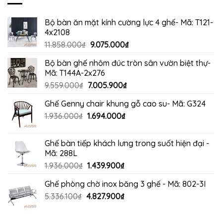
4.265.000₫.
Bộ bàn ăn mặt kính cường lực 4 ghế- Mã: T121-
4x2108
Giá
Giá
11.858.000
₫
9.075.000
₫
gốc
hiện
Bộ bàn ghế nhôm đúc tròn sân vườn biệt thự-
là:
tại
Mã: T144A-2x276
11.858.000₫.
là:
Giá
Giá
9.559.000
₫
7.005.900
₫
9.075.000₫.
gốc
hiện
Ghế Genny chair khung gỗ cao su- Mã: G324
là:
tại
Giá
Giá
1.936.000
₫
9.559.000₫.
1.694.000
₫
là:
gốc
hiện
7.005.900₫.
là:
tại
Ghế bàn tiếp khách lưng trong suốt hiện đại -
1.936.000₫.
là:
Mã: 288L
1.694.000₫.
Giá
Giá
1.936.000
₫
1.439.900
₫
gốc
hiện
Ghế phòng chờ inox băng 3 ghế - Mã: 802-3I
là:
tại
Giá
Giá
5.336.100
₫
4.827.900
1.936.000₫.
₫
là:
gốc
hiện
1.439.900₫.
là:
tại