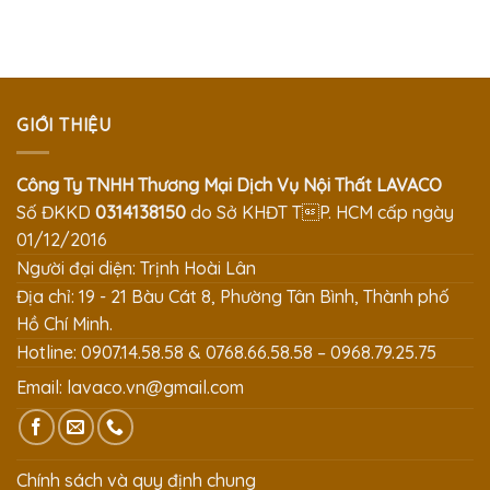
GIỚI THIỆU
Công Ty TNHH Thương Mại Dịch Vụ Nội Thất LAVACO
Số ĐKKD
0314138150
do Sở KHĐT TP. HCM cấp ngày
01/12/2016
Người đại diện: Trịnh Hoài Lân
Địa chỉ: 19 - 21 Bàu Cát 8, Phường Tân Bình, Thành phố
Hồ Chí Minh.
Hotline: 0907.14.58.58 & 0768.66.58.58 – 0968.79.25.75
Email:
lavaco.vn@gmail.com
Chính sách và quy định chung