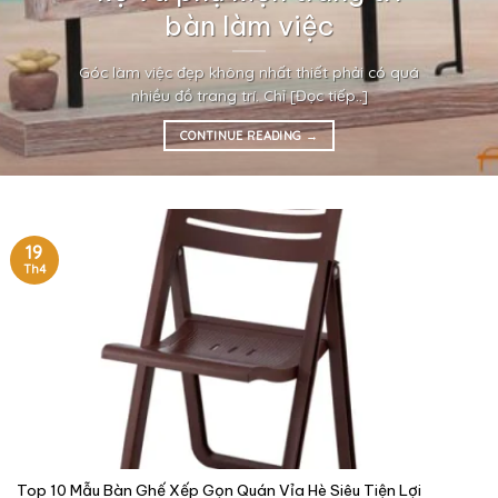
bàn làm việc
Góc làm việc đẹp không nhất thiết phải có quá
nhiều đồ trang trí. Chỉ [Đọc tiếp..]
CONTINUE READING
→
19
Th4
Top 10 Mẫu Bàn Ghế Xếp Gọn Quán Vỉa Hè Siêu Tiện Lợi