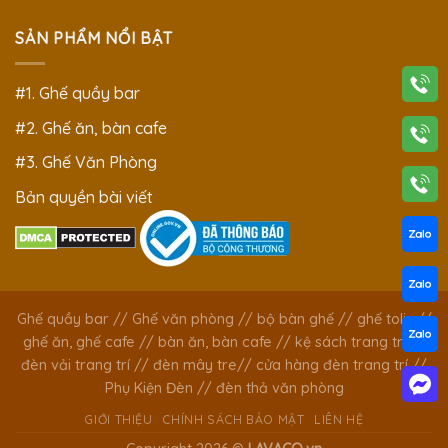
SẢN PHẨM NỔI BẬT
#1. Ghế quầy bar
#2. Ghế ăn, bàn cafe
#3. Ghế Văn Phòng
Bản quyền bài viết
Ghế quầy bar
//
Ghế văn phòng
//
bộ bàn ghế
//
ghế tolix
//
ghế ăn, ghế cafe
//
bàn ăn, bàn cafe
//
kệ sách trang trí
//
đèn vải trang trí
//
đèn mây tre
//
cửa hàng đèn trang trí
//
Phụ Kiện Đèn
//
đèn thả văn phòng
GIỚI THIỆU
CHÍNH SÁCH BẢO MẬT
LIÊN HỆ