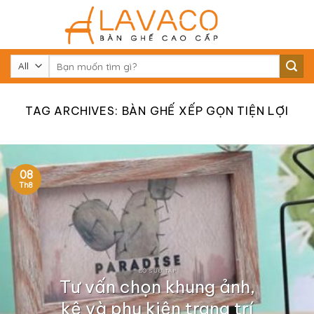
Skip
to
content
Tìm
kiếm:
TAG ARCHIVES:
BÀN GHẾ XẾP GỌN TIỆN LỢI
08
Th8
BỘ SƯU TẬP
Tư vấn chọn khung ảnh,
kệ và phụ kiện trang trí