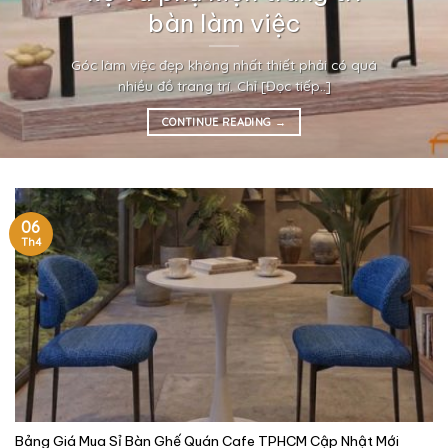
bàn làm việc
Góc làm việc đẹp không nhất thiết phải có quá
nhiều đồ trang trí. Chỉ [Đọc tiếp..]
CONTINUE READING
→
06
Th4
Bảng Giá Mua Sỉ Bàn Ghế Quán Cafe TPHCM Cập Nhật Mới