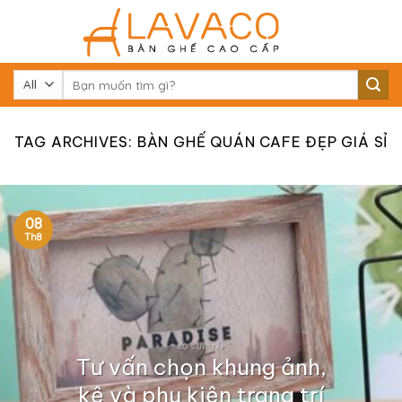
Skip
to
content
Tìm
kiếm:
TAG ARCHIVES:
BÀN GHẾ QUÁN CAFE ĐẸP GIÁ SỈ
08
Th8
BỘ SƯU TẬP
Tư vấn chọn khung ảnh,
kệ và phụ kiện trang trí