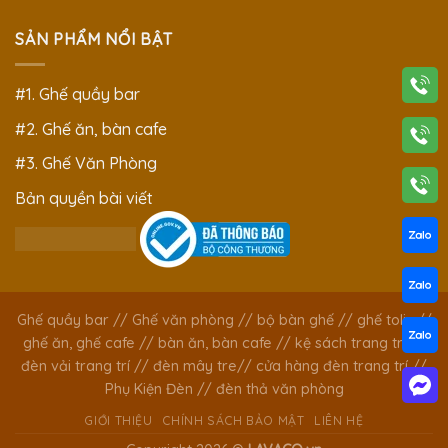
SẢN PHẨM NỔI BẬT
#1. Ghế quầy bar
#2. Ghế ăn, bàn cafe
#3. Ghế Văn Phòng
Bản quyền bài viết
Ghế quầy bar
//
Ghế văn phòng
//
bộ bàn ghế
//
ghế tolix
//
ghế ăn, ghế cafe
//
bàn ăn, bàn cafe
//
kệ sách trang trí
//
đèn vải trang trí
//
đèn mây tre
//
cửa hàng đèn trang trí
//
Phụ Kiện Đèn
//
đèn thả văn phòng
GIỚI THIỆU
CHÍNH SÁCH BẢO MẬT
LIÊN HỆ