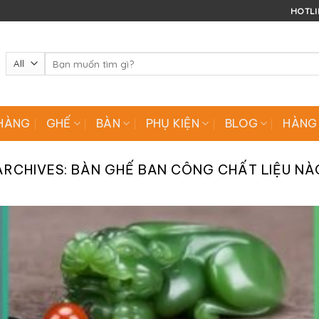
HOTLIN
Tìm
kiếm:
HÀNG
GHẾ
BÀN
PHỤ KIỆN
BLOG
HÀNG
ARCHIVES:
BÀN GHẾ BAN CÔNG CHẤT LIỆU NÀ