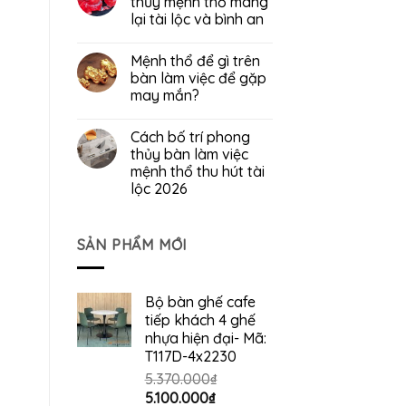
thủy mệnh thổ mang
lại tài lộc và bình an
Mệnh thổ để gì trên
bàn làm việc để gặp
may mắn?
Cách bố trí phong
thủy bàn làm việc
mệnh thổ thu hút tài
lộc 2026
SẢN PHẨM MỚI
Bộ bàn ghế cafe
tiếp khách 4 ghế
nhựa hiện đại- Mã:
T117D-4x2230
5.370.000
₫
Giá
Giá
5.100.000
₫