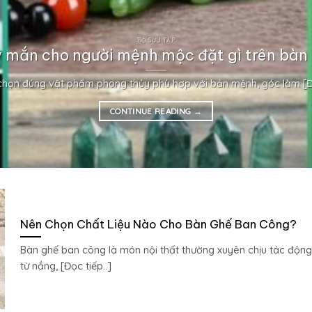
BỘ SƯU TẬP
 mắn cho người mệnh mộc đặt gì trên bàn 
chọn đúng vật phẩm phong thủy phù hợp với bản mệnh, góc làm [Đọ
CONTINUE READING
→
Nên Chọn Chất Liệu Nào Cho Bàn Ghế Ban Công?
Bàn ghế ban công là món nội thất thường xuyên chịu tác động
từ nắng, [Đọc tiếp..]