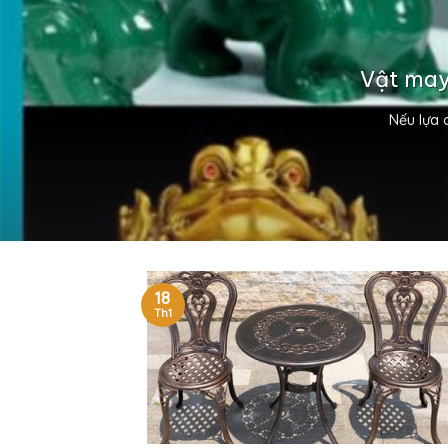
Vật may
Nếu lựa 
18
Th1