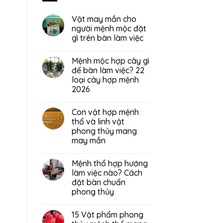
Vật may mắn cho
người mệnh mộc đặt
gì trên bàn làm việc
Mệnh mộc hợp cây gì
để bàn làm việc? 22
loại cây hợp mệnh
2026
Con vật hợp mệnh
thổ và linh vật
phong thủy mang
may mắn
Mệnh thổ hợp hướng
làm việc nào? Cách
đặt bàn chuẩn
phong thủy
15 Vật phẩm phong