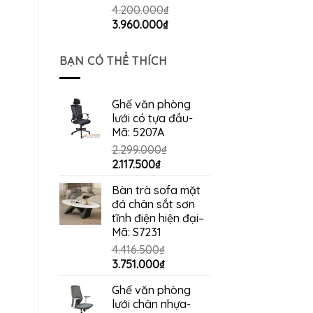
4.200.000
₫
Giá
Giá
3.960.000
₫
gốc
hiện
là:
tại
BẠN CÓ THỂ THÍCH
4.200.000₫.
là:
3.960.000₫.
Ghế văn phòng
lưới có tựa đầu-
Mã: 5207A
2.299.000
₫
Giá
Giá
2.117.500
₫
gốc
hiện
Bàn trà sofa mặt
là:
tại
đá chân sắt sơn
2.299.000₫.
là:
tĩnh điện hiện đại–
2.117.500₫.
Mã: S7231
4.416.500
₫
Giá
Giá
3.751.000
₫
gốc
hiện
Ghế văn phòng
là:
tại
lưới chân nhựa-
4.416.500₫.
là: