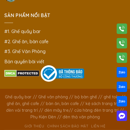
SẢN PHẨM NỔI BẬT
#1. Ghế quầy bar
#2. Ghế ăn, bàn cafe
#3. Ghế Văn Phòng
Bản quyền bài viết
Ghế quầy bar
//
Ghế văn phòng
//
bộ bàn ghế
//
ghế tolix
//
ghế ăn, ghế cafe
//
bàn ăn, bàn cafe
//
kệ sách trang trí
//
đèn vải trang trí
//
đèn mây tre
//
cửa hàng đèn trang trí
//
Phụ Kiện Đèn
//
đèn thả văn phòng
GIỚI THIỆU
CHÍNH SÁCH BẢO MẬT
LIÊN HỆ