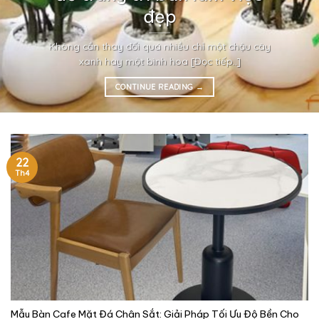
đẹp
Không cần thay đổi quá nhiều chỉ một chậu cây
xanh hay một bình hoa [Đọc tiếp..]
CONTINUE READING
→
22
Th4
Mẫu Bàn Cafe Mặt Đá Chân Sắt: Giải Pháp Tối Ưu Độ Bền Cho