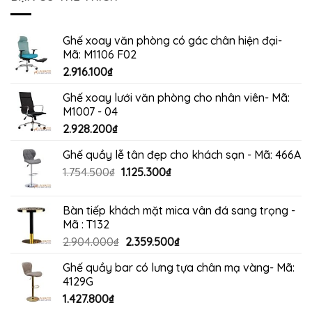
1.990.000₫.
Ghế xoay văn phòng có gác chân hiện đại-
Mã: M1106 F02
2.916.100
₫
Ghế xoay lưới văn phòng cho nhân viên- Mã:
M1007 - 04
2.928.200
₫
Ghế quầy lễ tân đẹp cho khách sạn - Mã: 466A
Giá
Giá
1.754.500
₫
1.125.300
₫
gốc
hiện
là:
tại
Bàn tiếp khách mặt mica vân đá sang trọng -
1.754.500₫.
là:
Mã : T132
1.125.300₫.
Giá
Giá
2.904.000
₫
2.359.500
₫
gốc
hiện
Ghế quầy bar có lưng tựa chân mạ vàng- Mã:
là:
tại
4129G
2.904.000₫.
là:
1.427.800
₫
2.359.500₫.