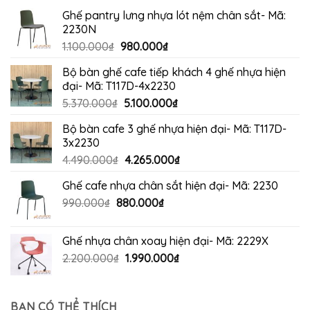
Ghế pantry lưng nhựa lót nệm chân sắt- Mã:
2230N
Giá
Giá
1.100.000
₫
980.000
₫
gốc
hiện
Bộ bàn ghế cafe tiếp khách 4 ghế nhựa hiện
là:
tại
đại- Mã: T117D-4x2230
1.100.000₫.
là:
Giá
Giá
5.370.000
₫
5.100.000
₫
980.000₫.
gốc
hiện
Bộ bàn cafe 3 ghế nhựa hiện đại- Mã: T117D-
là:
tại
3x2230
5.370.000₫.
là:
Giá
Giá
4.490.000
₫
4.265.000
₫
5.100.000₫.
gốc
hiện
Ghế cafe nhựa chân sắt hiện đại- Mã: 2230
là:
tại
Giá
Giá
990.000
₫
880.000
4.490.000₫.
₫
là:
gốc
hiện
4.265.000₫.
là:
tại
Ghế nhựa chân xoay hiện đại- Mã: 2229X
990.000₫.
là:
Giá
Giá
2.200.000
₫
1.990.000
₫
880.000₫.
gốc
hiện
là:
tại
2.200.000₫.
là:
BẠN CÓ THỂ THÍCH