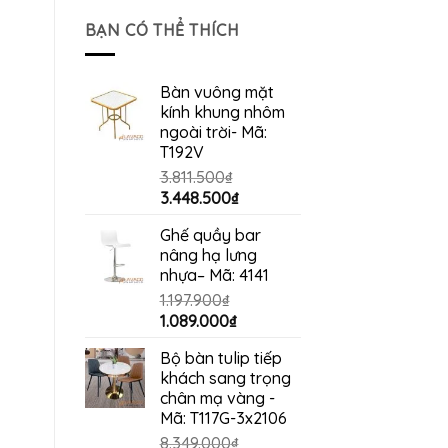
là:
tại
BẠN CÓ THỂ THÍCH
2.200.000₫.
là:
1.990.000₫.
Bàn vuông mặt
kính khung nhôm
ngoài trời- Mã:
T192V
3.811.500
₫
Giá
Giá
3.448.500
₫
gốc
hiện
Ghế quầy bar
là:
tại
nâng hạ lưng
3.811.500₫.
là:
nhựa– Mã: 4141
3.448.500₫.
1.197.900
₫
Giá
Giá
1.089.000
₫
gốc
hiện
Bộ bàn tulip tiếp
là:
tại
khách sang trọng
1.197.900₫.
là:
chân mạ vàng -
1.089.000₫.
Mã: T117G-3x2106
8.349.000
₫