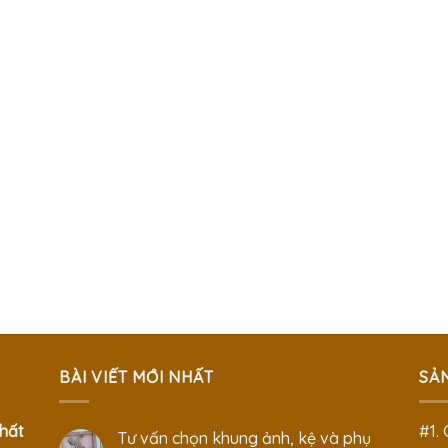
BÀI VIẾT MỚI NHẤT
SẢ
hất
#1.
Tư vấn chọn khung ảnh, kệ và phụ