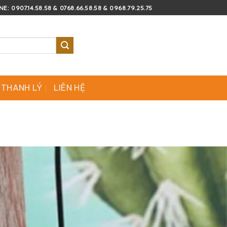
E: 0907.14.58.58 & 0768.66.58.58 & 0968.79.25.75
 THANH LÝ
LIÊN HỆ