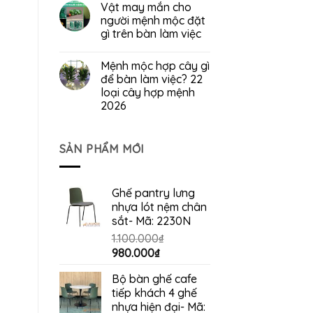
Vật may mắn cho
người mệnh mộc đặt
gì trên bàn làm việc
Mệnh mộc hợp cây gì
để bàn làm việc? 22
loại cây hợp mệnh
2026
SẢN PHẨM MỚI
Ghế pantry lưng
nhựa lót nệm chân
sắt- Mã: 2230N
1.100.000
₫
Giá
Giá
980.000
₫
gốc
hiện
Bộ bàn ghế cafe
là:
tại
tiếp khách 4 ghế
1.100.000₫.
là:
nhựa hiện đại- Mã:
980.000₫.