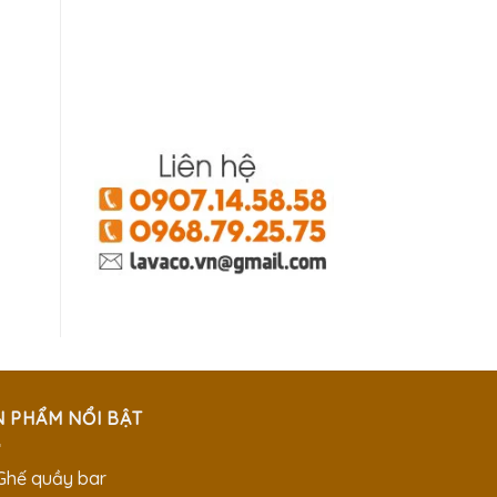
N PHẨM NỔI BẬT
 Ghế quầy bar