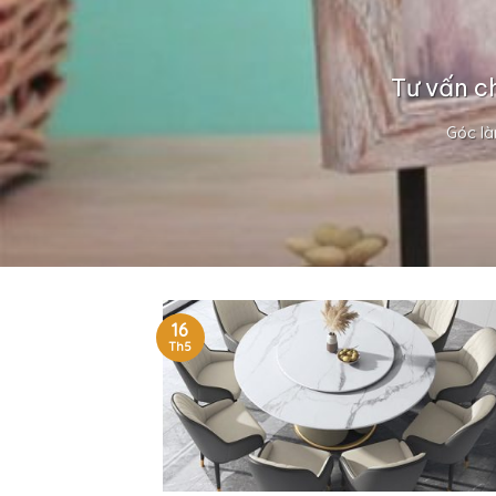
Tư vấn c
Góc là
16
Th5