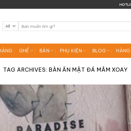
HOTLIN
Tìm
kiếm:
HÀNG
GHẾ
BÀN
PHỤ KIỆN
BLOG
HÀNG
TAG ARCHIVES:
BÀN ĂN MẶT ĐÁ MÂM XOAY