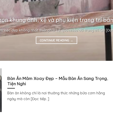
BỘ SƯU TẬP
họn khung ảnh, kệ và phụ kiện trang trí bàn
m việc đẹp không nhất thiết phải có quá nhiều đồ trang trí. Chỉ [Đọc 
CONTINUE READING
→
Bàn Ăn Mâm Xoay Đẹp – Mẫu Bàn Ăn Sang Trọng,
Tiện Nghi
Bàn ăn không chỉ là nơi thưởng thức những bữa cơm hằng
ngày mà còn [Đọc tiếp..]