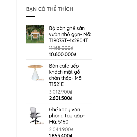
là:
tại
BẠN CÓ THỂ THÍCH
2.200.000₫.
là:
1.990.000₫.
Bộ bàn ghế sân
vườn nhỏ gọn- Mã:
T1907ST-4x2804T
11.165.000
₫
Giá
Giá
10.600.000
₫
gốc
hiện
Bàn cafe tiếp
là:
tại
khách mặt gỗ
11.165.000₫.
là:
chân thép- Mã:
10.600.000₫.
T1521E
3.012.900
₫
Giá
Giá
2.601.500
₫
gốc
hiện
Ghế xoay văn
là:
tại
phòng tay gập-
3.012.900₫.
là:
Mã: 5160
2.601.500₫.
2.044.900
₫
Giá
Giá
1.863.400
₫