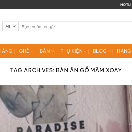
HOTLIN
Tìm
kiếm:
HÀNG
GHẾ
BÀN
PHỤ KIỆN
BLOG
HÀNG
TAG ARCHIVES:
BÀN ĂN GỖ MÂM XOAY