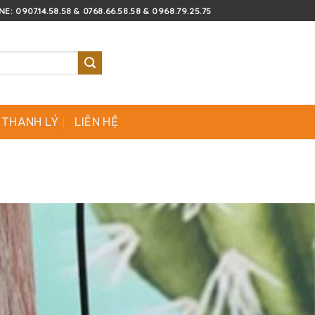
E: 0907.14.58.58 & 0768.66.58.58 & 0968.79.25.75
 THANH LÝ
LIÊN HỆ