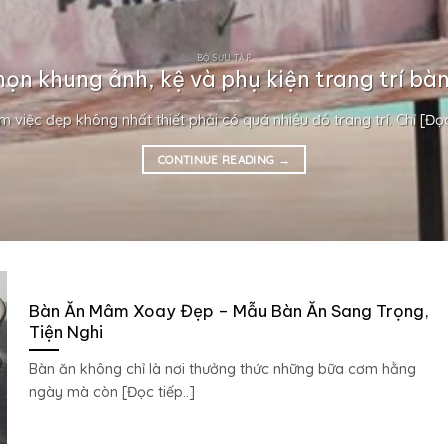
BỘ SƯU TẬP
họn khung ảnh, kệ và phụ kiện trang trí bàn
m việc đẹp không nhất thiết phải có quá nhiều đồ trang trí. Chỉ [Đọc 
CONTINUE READING
→
Bàn Ăn Mâm Xoay Đẹp – Mẫu Bàn Ăn Sang Trọng,
Tiện Nghi
Bàn ăn không chỉ là nơi thưởng thức những bữa cơm hằng
ngày mà còn [Đọc tiếp..]