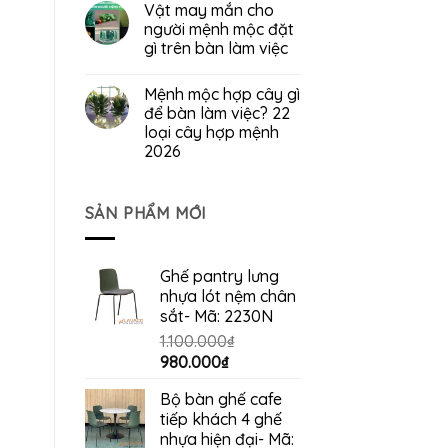
Vật may mắn cho
người mệnh mộc đặt
gì trên bàn làm việc
Mệnh mộc hợp cây gì
để bàn làm việc? 22
loại cây hợp mệnh
2026
SẢN PHẨM MỚI
Ghế pantry lưng
nhựa lót nệm chân
sắt- Mã: 2230N
1.100.000
₫
Giá
Giá
980.000
₫
gốc
hiện
Bộ bàn ghế cafe
là:
tại
tiếp khách 4 ghế
1.100.000₫.
là:
nhựa hiện đại- Mã:
980.000₫.