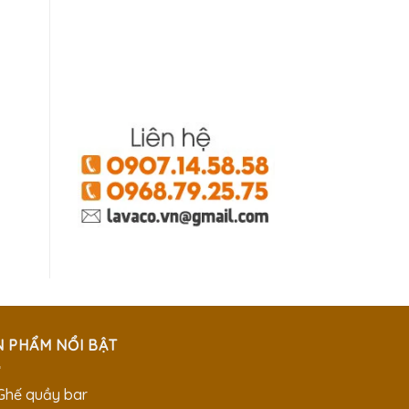
N PHẨM NỔI BẬT
 Ghế quầy bar