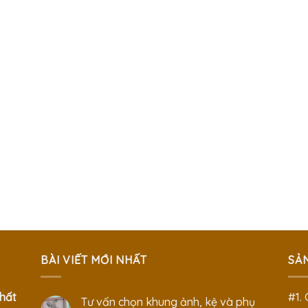
BÀI VIẾT MỚI NHẤT
SẢ
hất
#1.
Tư vấn chọn khung ảnh, kệ và phụ