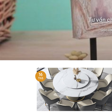
Tư vấn c
Góc là
16
Th5