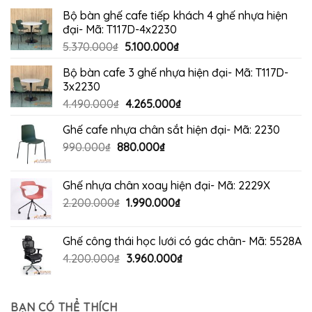
Bộ bàn ghế cafe tiếp khách 4 ghế nhựa hiện
đại- Mã: T117D-4x2230
Giá
Giá
5.370.000
₫
5.100.000
₫
gốc
hiện
Bộ bàn cafe 3 ghế nhựa hiện đại- Mã: T117D-
là:
tại
3x2230
5.370.000₫.
là:
Giá
Giá
4.490.000
₫
4.265.000
₫
5.100.000₫.
gốc
hiện
Ghế cafe nhựa chân sắt hiện đại- Mã: 2230
là:
tại
Giá
Giá
990.000
₫
880.000
4.490.000₫.
₫
là:
gốc
hiện
4.265.000₫.
là:
tại
Ghế nhựa chân xoay hiện đại- Mã: 2229X
990.000₫.
là:
Giá
Giá
2.200.000
₫
1.990.000
₫
880.000₫.
gốc
hiện
là:
tại
Ghế công thái học lưới có gác chân- Mã: 5528A
2.200.000₫.
là:
Giá
Giá
4.200.000
₫
3.960.000
₫
1.990.000₫.
gốc
hiện
là:
tại
4.200.000₫.
là:
BẠN CÓ THỂ THÍCH