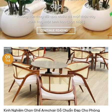
đẹp
Không cần thay đổi quá nhiều chỉ một chậu cây
xanh hay một bình hoa [Đọc tiếp..]
CONTINUE READING
→
09
Th3
Kinh Nghiệm Chọn Ghế Armchair Gỗ Chuẩn Đẹp Cho Phòng