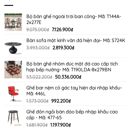
3.960.000₫.
Bộ bàn ghế ngoài trời ban công- Mã: T144A-
2x277E
Giá
Giá
9.075.000
₫
7.126.900
₫
gốc
hiện
Bàn sofa mặt kính vân đá hiện đại- Mã: S724K
là:
tại
Giá
Giá
3.993.000
₫
9.075.000₫.
2.819.300
₫
là:
gốc
hiện
7.126.900₫.
là:
tại
Bộ bàn ghế nhôm đúc mặt đá cao cấp tích
3.993.000₫.
là:
hợp bếp nướng- Mã: T190LDA-8x279BN
2.819.300₫.
Giá
Giá
53.022.200
₫
50.336.000
₫
gốc
hiện
Ghế bar nệm có gác tay hiện đại nhập khẩu-
là:
tại
Mã: 446L
53.022.200₫.
là:
Giá
Giá
1.573.000
₫
992.200
₫
50.336.000₫.
gốc
hiện
Ghế đôn ngồi bàn đảo bếp nhập khẩu cao
là:
tại
cấp - Mã: 477-65
1.573.000₫.
là:
Giá
Giá
1.681.900
₫
1.197.900
₫
992.200₫.
gốc
hiện