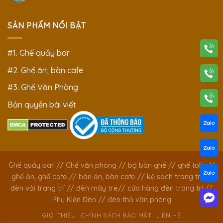
SẢN PHẨM NỔI BẬT
#1. Ghế quầy bar
#2. Ghế ăn, bàn cafe
#3. Ghế Văn Phòng
Bản quyền bài viết
Ghế quầy bar
//
Ghế văn phòng
//
bộ bàn ghế
//
ghế tolix
//
ghế ăn, ghế cafe
//
bàn ăn, bàn cafe
//
kệ sách trang trí
//
đèn vải trang trí
//
đèn mây tre
//
cửa hàng đèn trang trí
//
Phụ Kiện Đèn
//
đèn thả văn phòng
GIỚI THIỆU
CHÍNH SÁCH BẢO MẬT
LIÊN HỆ