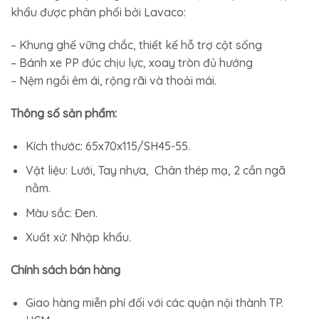
khẩu được phân phối bởi Lavaco:
– Khung ghế vững chắc, thiết kế hỗ trợ cột sống
– Bánh xe PP đúc chịu lực, xoay tròn đủ hướng
– Nệm ngồi êm ái, rộng rãi và thoải mái.
Thông số sản phẩm:
Kích thước: 65x70x115/SH45-55.
Vật liệu: Lưới, Tay nhựa, Chân thép mạ, 2 cần ngã
nằm.
Màu sắc: Đen.
Xuất xứ: Nhập khẩu.
Chính sách bán hàng
Giao hàng miễn phí đối với các quận nội thành TP.