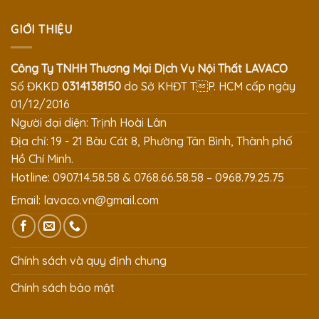
GIỚI THIỆU
Công Ty TNHH Thương Mại Dịch Vụ Nội Thất LAVACO
Số ĐKKD
0314138150
do Sở KHĐT TP. HCM cấp ngày
01/12/2016
Người đại diện: Trịnh Hoài Lân
Địa chỉ: 19 - 21 Bàu Cát 8, Phường Tân Bình, Thành phố
Hồ Chí Minh.
Hotline: 0907.14.58.58 & 0768.66.58.58 – 0968.79.25.75
Email:
lavaco.vn@gmail.com
Chính sách và quy định chung
Chính sách bảo mật