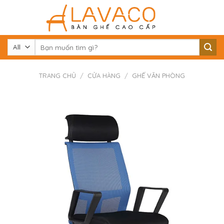
Skip
to
content
Tìm
kiếm:
TRANG CHỦ
/
CỬA HÀNG
/
GHẾ VĂN PHÒNG