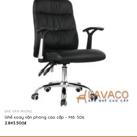
GHẾ VĂN PHÒNG
Ghế xoay văn phòng cao cấp – Mã: 506
2.843.500
₫