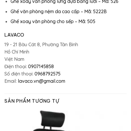
Ghế xoay văn phòng lưng dựa bằng lưới – Mã: 526
Ghế văn phòng nệm da cao cấp – Mã: 5222B
Ghế xoay văn phòng cho sếp – Mã: 505
LAVACO
19 - 21 Bàu Cát 8, Phường Tân Bình
Hồ Chí Minh
Việt Nam
Điện thoại:
0907145858
Số điện thoại:
0968792575
Email:
lavaco.vn@gmail.com
SẢN PHẨM TƯƠNG TỰ