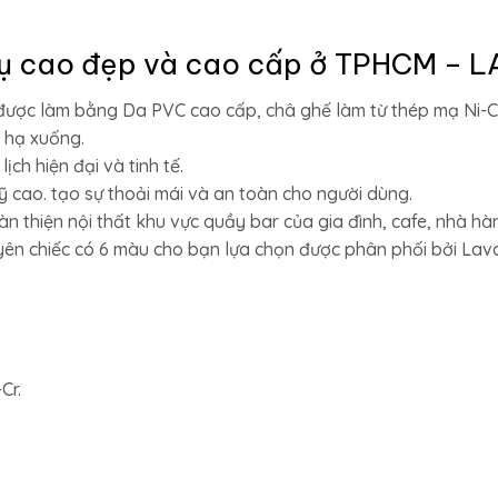
rụ cao đẹp và cao cấp ở TPHCM – 
ược làm bằng Da PVC cao cấp, châ ghế làm từ thép mạ Ni-Cr
 hạ xuống.
ịch hiện đại và tinh tế.
mỹ cao. tạo sự thoải mái và an toàn cho người dùng.
n thiện nội thất khu vực quầy bar của gia đình, cafe, nhà hà
n chiếc có 6 màu cho bạn lựa chọn được phân phối bởi Lav
Cr.