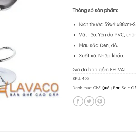
1.355.20
Thông số sản phẩm:
Kích thước: 39x41x88cm-S
Vật liệu: Yên da PVC, châ
Màu sắc: Đen, đỏ.
Xuất xứ: Nhập khẩu.
Giá đã bao gồm 8% VAT
SKU:
405
Danh mục:
Ghế Quầy Bar
,
Sale Of