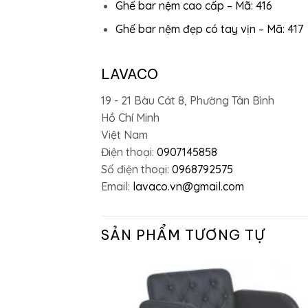
Ghế bar nệm cao cấp – Mã: 416
Ghế bar nệm đẹp có tay vịn – Mã: 417
LAVACO
19 - 21 Bàu Cát 8, Phường Tân Bình
Hồ Chí Minh
Việt Nam
Điện thoại:
0907145858
Số điện thoại:
0968792575
Email:
lavaco.vn@gmail.com
SẢN PHẨM TƯƠNG TỰ