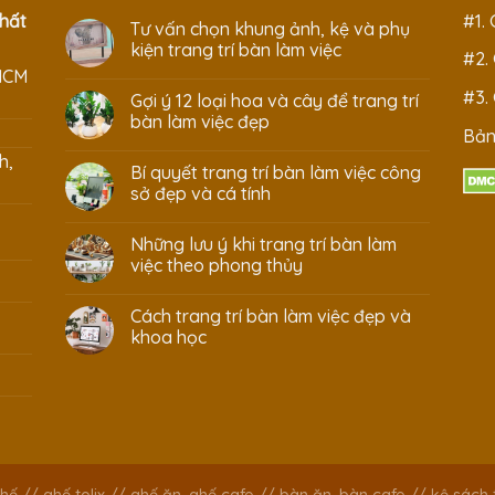
hất
#1.
Tư vấn chọn khung ảnh, kệ và phụ
kiện trang trí bàn làm việc
#2.
HCM
#3.
Gợi ý 12 loại hoa và cây để trang trí
bàn làm việc đẹp
Bản
h,
Bí quyết trang trí bàn làm việc công
sở đẹp và cá tính
Những lưu ý khi trang trí bàn làm
việc theo phong thủy
Cách trang trí bàn làm việc đẹp và
khoa học