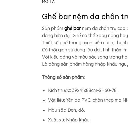
MÔ TẢ
Ghế bar nệm da chân t
Sản phẩm
ghế bar
nệm da chân trụ cao đ
dáng hiện đại. Ghế có thể xoay nâng hay
Thiết kế ghế thông minh kiểu cách, thanh l
Có thời gian sử dụng lâu dài, tính thẩm 
Với kiểu dáng và màu sắc sang trọng hoà
Là dòng sản phẩm hàng nhập khẩu nguyê
Thông số sản phẩm:
Kích thước: 39x41x88cm-SH60-78.
Vật liệu: Yên da PVC, chân thép mạ Ni-
Màu sắc: Đen, đỏ.
Xuất xứ: Nhập khẩu.