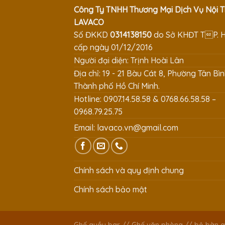
Công Ty TNHH Thương Mại Dịch Vụ Nội T
LAVACO
Số ĐKKD
0314138150
do Sở KHĐT TP. 
cấp ngày 01/12/2016
Người đại diện: Trịnh Hoài Lân
Địa chỉ: 19 - 21 Bàu Cát 8, Phường Tân Bìn
Thành phố Hồ Chí Minh.
Hotline: 0907.14.58.58 & 0768.66.58.58 –
0968.79.25.75
Email:
lavaco.vn@gmail.com
Chính sách và quy định chung
Chính sách bảo mật