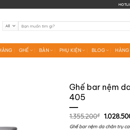
HOTLIN
Tìm
kiếm:
HÀNG
GHẾ
BÀN
PHỤ KIỆN
BLOG
HÀNG
Ghế bar nệm da
405
Giá
1.355.200
₫
1.028.50
gốc
Ghế bar nệm da chân trụ ca
là: