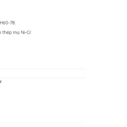
0₫.
là:
1.028.500₫.
H60-78.
n thép mạ Ni-Cr.
f