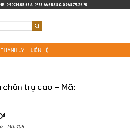
E: 0907.14.58.58 & 0768.66.58.58 & 0968.79.25.75
 THANH LÝ
LIÊN HỆ
 chân trụ cao – Mã:
Giá
0
₫
hiện
o – Mã: 405
tại