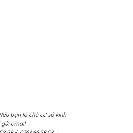
Nếu bạn là chủ cơ sở kinh
 gửi email –
58.58 & 0768.66.58.58 –