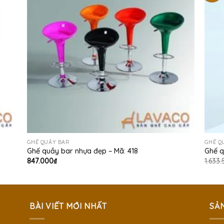
GHẾ QUẦY BAR
GHẾ Q
Ghế quầy bar nhựa đẹp – Mã: 418
Ghế q
847.000
₫
1.633
BÀI VIẾT MỚI NHẤT
SẢ