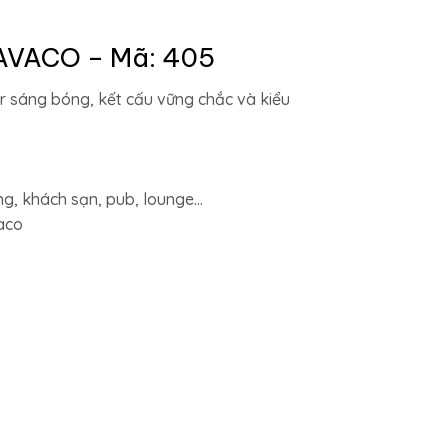
LAVACO – Mã: 405
 sáng bóng, kết cấu vững chắc và kiểu
ng, khách sạn, pub, lounge…
aco