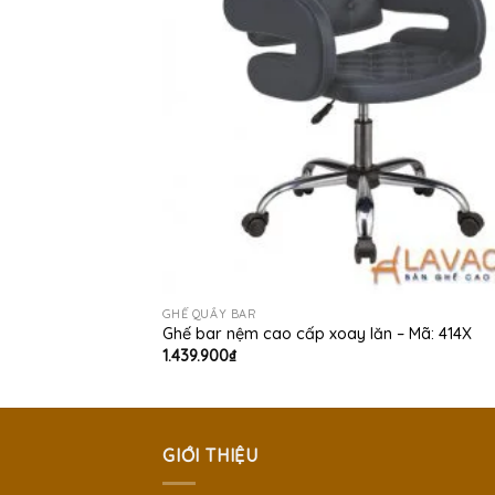
GHẾ QUẦY BAR
Ghế bar nệm cao cấp xoay lăn – Mã: 414X
1.439.900
₫
GIỚI THIỆU