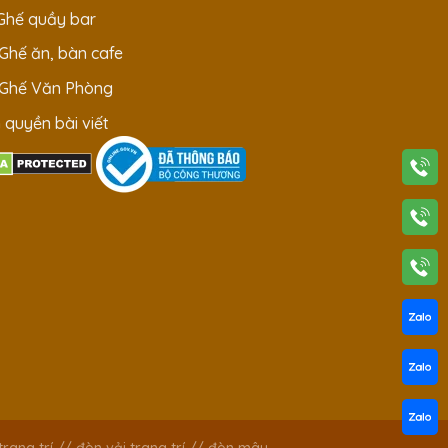
 Ghế quầy bar
 Ghế ăn, bàn cafe
 Ghế Văn Phòng
 quyền bài viết