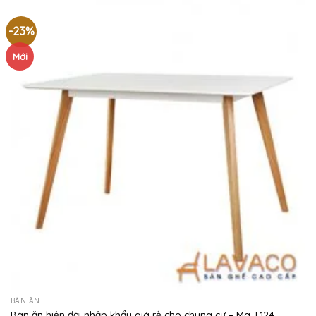
-23%
Mới
BÀN ĂN
Bàn ăn hiện đại nhập khẩu giá rẻ cho chung cư – Mã T124