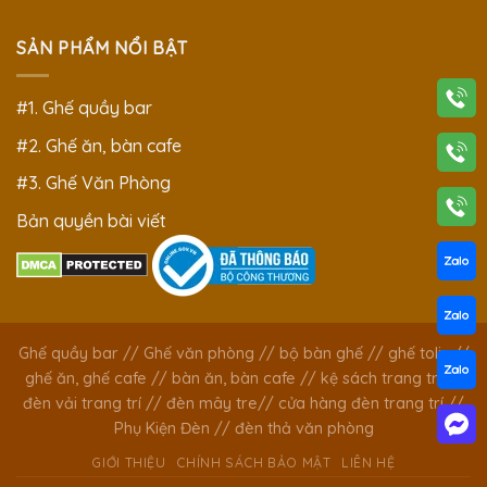
SẢN PHẨM NỔI BẬT
#1. Ghế quầy bar
#2. Ghế ăn, bàn cafe
#3. Ghế Văn Phòng
Bản quyền bài viết
Ghế quầy bar
//
Ghế văn phòng
//
bộ bàn ghế
//
ghế tolix
//
ghế ăn, ghế cafe
//
bàn ăn, bàn cafe
//
kệ sách trang trí
//
đèn vải trang trí
//
đèn mây tre
//
cửa hàng đèn trang trí
//
Phụ Kiện Đèn
//
đèn thả văn phòng
GIỚI THIỆU
CHÍNH SÁCH BẢO MẬT
LIÊN HỆ