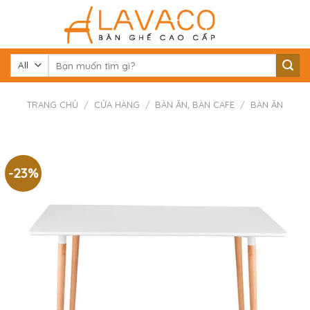
Skip
to
content
Tìm
kiếm:
TRANG CHỦ
/
CỬA HÀNG
/
BÀN ĂN, BÀN CAFE
/
BÀN ĂN
-23%