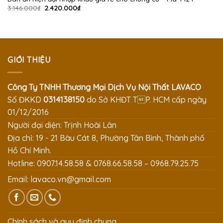
Giá
Giá
3.146.000
₫
2.420.000
₫
gốc
hiện
là:
tại
3.146.000₫.
là:
2.420.000₫.
GIỚI THIỆU
Công Ty TNHH Thương Mại Dịch Vụ Nội Thất LAVACO
Số ĐKKD
0314138150
do Sở KHĐT TP. HCM cấp ngày
01/12/2016
Người đại diện: Trịnh Hoài Lân
Địa chỉ: 19 - 21 Bàu Cát 8, Phường Tân Bình, Thành phố
Hồ Chí Minh.
Hotline: 0907.14.58.58 & 0768.66.58.58 – 0968.79.25.75
Email:
lavaco.vn@gmail.com
Chính sách và quy định chung