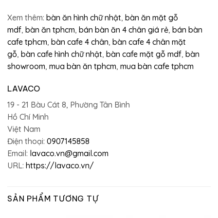
Xem thêm:
bàn ăn hình chữ nhật
,
bàn ăn mặt gỗ
mdf
,
bàn ăn tphcm
,
bán bàn ăn 4 chân giá rẻ
,
bán bàn
cafe tphcm
,
bàn cafe 4 chân
,
bàn cafe 4 chân mặt
gỗ
,
bàn cafe hình chữ nhật
,
bàn cafe mặt gỗ mdf
,
bàn
showroom
,
mua bàn ăn tphcm
,
mua bàn cafe tphcm
LAVACO
19 - 21 Bàu Cát 8, Phường Tân Bình
Hồ Chí Minh
Việt Nam
Điện thoại:
0907145858
Email:
lavaco.vn@gmail.com
URL:
https://lavaco.vn/
SẢN PHẨM TƯƠNG TỰ