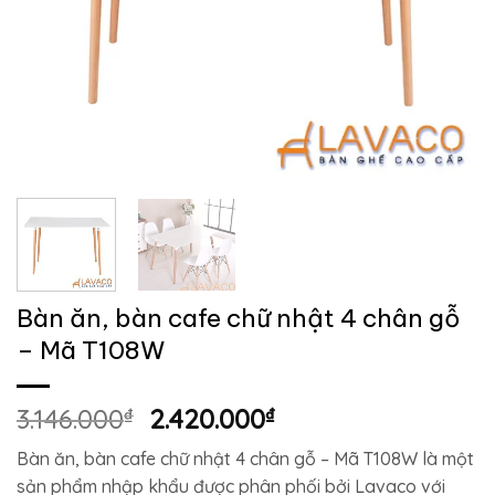
Bàn ăn, bàn cafe chữ nhật 4 chân gỗ
– Mã T108W
Giá
Giá
3.146.000
₫
2.420.000
₫
gốc
hiện
Bàn ăn, bàn cafe chữ nhật 4 chân gỗ – Mã T108W là một
là:
tại
sản phẩm nhập khẩu được phân phối bởi Lavaco với