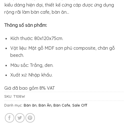
3.146.000₫.
là:
kiểu dáng hiện đại, thiết kế cứng cáp được ứng dụng
2.420.000₫.
rộng rãi làm bàn cafe, bàn ăn…
Thông số sản phẩm:
Kích thước: 80x120x75cm.
Vật liệu: Mặt gỗ MDF sơn phủ composite, chân gỗ
beech.
Màu sắc: Trắng, đen.
Xuất xứ: Nhập khẩu.
Giá đã bao gồm 8% VAT
SKU:
T108W
Danh mục:
Bàn ăn
,
Bàn Ăn, Bàn Cafe
,
Sale Off